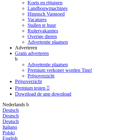
Koets en rijtuigen
Landbouwmachines
Hippisch Vastgoed
Vacatures
Stallen te huur
Ruitervakanties
Overige dieren
Advertentie plaatsen
Adverteren
Gratis adverteren
b
Advertentie plaatsen
Premium verkoper worden
Tipp!
Prijsoverzicht
Prijsoverzicht
Premium testen

Download de app
download
Nederlands
b
Deutsch
Deutsch
Deutsch
Italiano
Polski
English