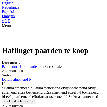
English
Nederlands
Español
Français
c


Menu
Haflinger paarden te koop
Lees meer
b
Paardenmarkt
»
Paarden
»
272 resultaten
272 resultaten
Sorteren op
Datum afnemend
b
H
e
Datum afnemend
b
Datum toenemend
e
Prijs toenemend
b
Prijs
afnemend
e
Ras toenemend
b
Ras afnemend
e
Leeftijd toenemend
b
Leeftijd afnemend
e
Stokmaat toenemend
b
Stokmaat afnemend
Zoekopdracht opslaan
272 resultaten