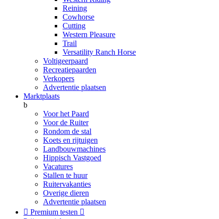
Reining
Cowhorse
Cutting
Western Pleasure
Trail
Versatility Ranch Horse
Voltigeerpaard
Recreatiepaarden
Verkopers
Advertentie plaatsen
Marktplaats
b
Voor het Paard
Voor de Ruiter
Rondom de stal
Koets en rijtuigen
Landbouwmachines
Hippisch Vastgoed
Vacatures
Stallen te huur
Ruitervakanties
Overige dieren
Advertentie plaatsen

Premium testen
