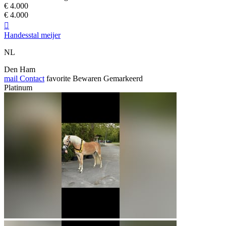
€ 4.000
€ 4.000

Handesstal meijer
NL
Den Ham
mail
Contact
favorite
Bewaren
Gemarkeerd
Platinum