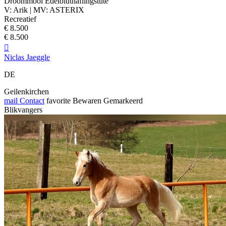
Droommooi Edelbluthaflingstute
V: Arik | MV: ASTERIX
Recreatief
€ 8.500
€ 8.500

Niclas Jaeggle
DE
Geilenkirchen
mail
Contact
favorite
Bewaren
Gemarkeerd
Blikvangers