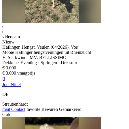
c
d
videocam
Nieuw
Haflinger, Hengst, Veulen (04/2026), Vos
Mooie Haflinger hengstveulingen uit Rheinzucht
V: Starkwind | MV: BELLISSIMO
Dekken · Eventing · Springen · Dressuur
€ 3.000
€ 3.000 vraagprijs

Joel Nittel
DE
Straubenhardt
mail
Contact
favorite
Bewaren
Gemarkeerd
Gold