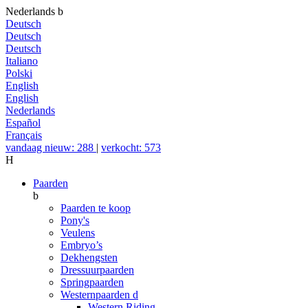
Nederlands
b
Deutsch
Deutsch
Deutsch
Italiano
Polski
English
English
Nederlands
Español
Français
vandaag nieuw: 288
|
verkocht: 573
H
Paarden
b
Paarden te koop
Pony's
Veulens
Embryo’s
Dekhengsten
Dressuurpaarden
Springpaarden
Westernpaarden
d
Western Riding