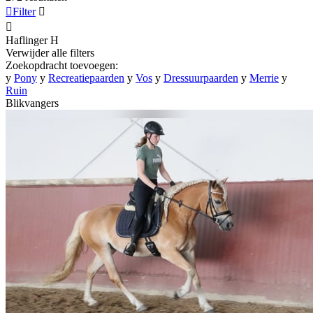

Filter


Haflinger
H
Verwijder alle filters
Zoekopdracht toevoegen:
y
Pony
y
Recreatiepaarden
y
Vos
y
Dressuurpaarden
y
Merrie
y
Ruin
Blikvangers