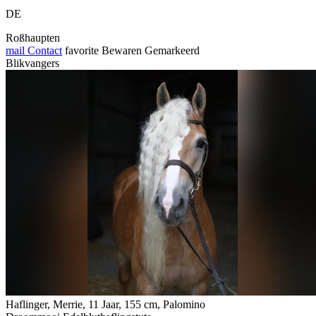
DE
Roßhaupten
mail
Contact
favorite
Bewaren
Gemarkeerd
Blikvangers
Haflinger, Merrie, 11 Jaar, 155 cm, Palomino