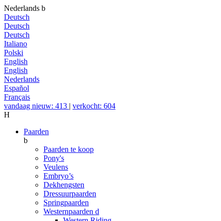
Nederlands
b
Deutsch
Deutsch
Deutsch
Italiano
Polski
English
English
Nederlands
Español
Français
vandaag nieuw: 413
|
verkocht: 604
H
Paarden
b
Paarden te koop
Pony's
Veulens
Embryo’s
Dekhengsten
Dressuurpaarden
Springpaarden
Westernpaarden
d
Western Riding