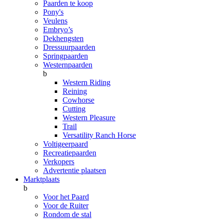
Paarden te koop
Pony's
Veulens
Embryo’s
Dekhengsten
Dressuurpaarden
Springpaarden
Westernpaarden
b
Western Riding
Reining
Cowhorse
Cutting
Western Pleasure
Trail
Versatility Ranch Horse
Voltigeerpaard
Recreatiepaarden
Verkopers
Advertentie plaatsen
Marktplaats
b
Voor het Paard
Voor de Ruiter
Rondom de stal