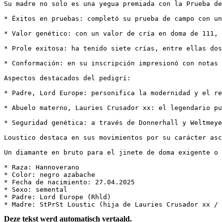
Su madre no solo es una yegua premiada con la Prueba de 
* Éxitos en pruebas: completó su prueba de campo con una
* Valor genético: con un valor de cría en doma de 111, t
* Prole exitosa: ha tenido siete crías, entre ellas dos
* Conformación: en su inscripción impresionó con notas d
Aspectos destacados del pedigrí:

* Padre, Lord Europe: personifica la modernidad y el ren
* Abuelo materno, Lauries Crusador xx: el legendario pur
* Seguridad genética: a través de Donnerhall y Weltmeyer
Loustico destaca en sus movimientos por su carácter asce
Un diamante en bruto para el jinete de doma exigente o c
* Raza: Hannoverano

* Color: negro azabache

* Fecha de nacimiento: 27.04.2025

* Sexo: semental

* Padre: Lord Europe (Rhld)

* Madre: StPrSt Loustic (hija de Lauries Crusador xx / 
Deze tekst werd automatisch vertaald.