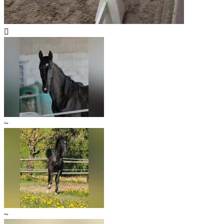

~
~