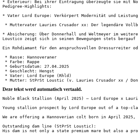
* Exterieur: Bei ihrer Eintragung überzeugte sie mit No
Pedigree-Highlights:

* Vater Lord Europe: Verkörpert Modernität und Leistungs
 * Muttervater Lauries Crusador xx: Der legendäre Vollbl
* Absicherung: Über Donnerhall und Weltmeyer im weitere
Loustico zeigt sich in seinen Bewegungen stets bergauf m
Ein Rohdiamant für den anspruchsvollen Dressurreiter ode
 * Rasse: Hannoveraner

 * Farbe: Rappe

 * Geburtsdatum: 27.04.2025

 * Geschlecht: Hengst

 * Vater: Lord Europe (Rhld)

 * Mutter: StPrSt Loustic (v. Lauries Crusador xx / Don
Deze tekst werd automatisch vertaald.
Noble Black Stallion (April 2025) – Lord Europe x Lauries
Young stallion prospect by Lord Europe out of a top-clas
We are offering a Hannoverian colt born in April 2025, 
Outstanding dam line (StPrSt Loustic):  

His dam is not only a state premium mare but also a prove