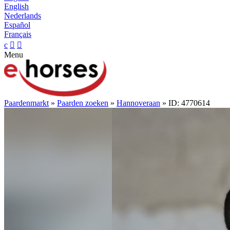
English
Nederlands
Español
Français
c


Menu
Paardenmarkt
»
Paarden zoeken
»
Hannoveraan
» ID: 4770614