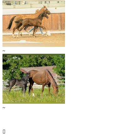
~
~
