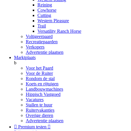
Reining
Cowhorse
Cutting
Western Pleasure
Trail
Versatility Ranch Horse
Voltigeerpaard
Recreatiepaarden
Verkopers
Advertentie plaatsen
Marktplaats
b
Voor het Paard
Voor de Ruiter
Rondom de stal
Koets en rijtuigen
Landbouwmachines
Hippisch Vastgoed
Vacatures
Stallen te huur
Ruitervakanties
Overige dieren
Advertentie plaatsen

Premium testen
