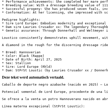
* Performance achievements: She completed her mare perf
* Breeding value: With a dressage breeding value of 111,
* Successful progeny: She has produced seven foals, inc
* Conformation: At her licensing, she impressed with sco
Pedigree highlights:  

* Sire Lord Europe: Embodies modernity and exceptional p
* Dam sire Lauries Crusador xx: The legendary Thoroughbr
* Genetic assurance: Through Donnerhall and Weltmeyer in
Loustico consistently demonstrates uphill movement, with
A diamond in the rough for the discerning dressage rider
* Breed: Hannoverian  

* Color: Black (Rappe)  

* Date of Birth: April 27, 2025  

* Sex: Stallion  

* Sire: Lord Europe (Rhld)  

* Dam: StPrSt Loustic (by Lauries Crusador xx / Donnerh
Deze tekst werd automatisch vertaald.
Caballo de deporte negro azabache (nacido en 2025) – Lor
Potencial semental de Lord Europe, procedente de una lín
Se ofrece a la venta un potro Hannoverano nacido en abr
Línea materna excepcional (StPrSt Loustic):
