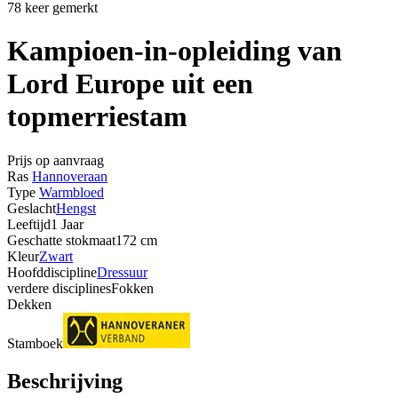
78 keer gemerkt
Kampioen-in-opleiding van
Lord Europe uit een
topmerriestam
Prijs op aanvraag
Ras
Hannoveraan
Type
Warmbloed
Geslacht
Hengst
Leeftijd
1 Jaar
Geschatte stokmaat
172 cm
Kleur
Zwart
Hoofddiscipline
Dressuur
verdere disciplines
Fokken
Dekken
Stamboek
Beschrijving