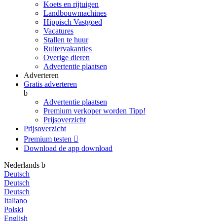
Koets en rijtuigen
Landbouwmachines
Hippisch Vastgoed
Vacatures
Stallen te huur
Ruitervakanties
Overige dieren
Advertentie plaatsen
Adverteren
Gratis adverteren
b
Advertentie plaatsen
Premium verkoper worden
Tipp!
Prijsoverzicht
Prijsoverzicht
Premium testen

Download de app
download
Nederlands
b
Deutsch
Deutsch
Deutsch
Italiano
Polski
English