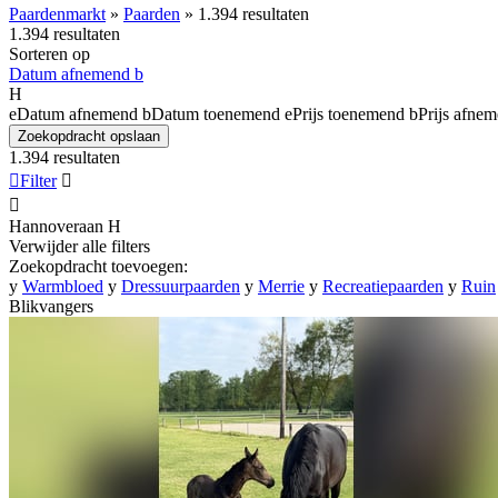
Paardenmarkt
»
Paarden
»
1.394 resultaten
1.394 resultaten
Sorteren op
Datum afnemend
b
H
e
Datum afnemend
b
Datum toenemend
e
Prijs toenemend
b
Prijs afne
Zoekopdracht opslaan
1.394 resultaten

Filter


Hannoveraan
H
Verwijder alle filters
Zoekopdracht toevoegen:
y
Warmbloed
y
Dressuurpaarden
y
Merrie
y
Recreatiepaarden
y
Ruin
Blikvangers