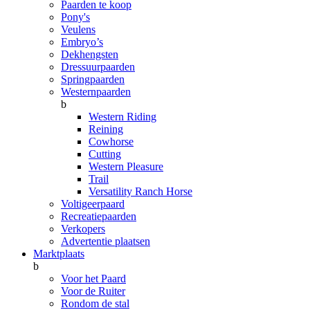
Paarden te koop
Pony's
Veulens
Embryo’s
Dekhengsten
Dressuurpaarden
Springpaarden
Westernpaarden
b
Western Riding
Reining
Cowhorse
Cutting
Western Pleasure
Trail
Versatility Ranch Horse
Voltigeerpaard
Recreatiepaarden
Verkopers
Advertentie plaatsen
Marktplaats
b
Voor het Paard
Voor de Ruiter
Rondom de stal