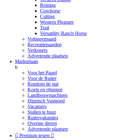
Reining
Cowhorse
Cutting
Western Pleasure
Trail
Versatility Ranch Horse
Voltigeerpaard
Recreatiepaarden
Verkopers
Advertentie plaatsen
Marktplaats
b
Voor het Paard
Voor de Ruiter
Rondom de stal
Koets en rijtuigen
Landbouwmachines
Hippisch Vastgoed
Vacatures
Stallen te huur
Ruitervakanties
Overige dieren
Advertentie plaatsen

Premium testen
