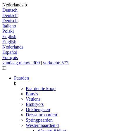
Nederlands
b
Deutsch
Deutsch
Deutsch
Italiano
Polski
English
English
Nederlands
Español
Français
vandaag nieuw: 300
|
verkocht: 572
H
Paarden
b
Paarden te koop
Pony's
Veulens
Embryo’s
Dekhengsten
Dressuurpaarden
Springpaarden
Westernpaarden
d
Western Riding