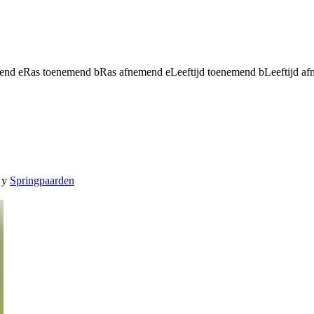
mend
e
Ras toenemend
b
Ras afnemend
e
Leeftijd toenemend
b
Leeftijd a
y
Springpaarden