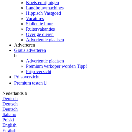
Koets en rijtuigen
Landbouwmachines
Hippisch Vastgoed
Vacatures
Stallen te huur
Ruitervakanties
Overige dieren
Advertentie plaatsen
Adverteren
Gratis adverteren
b
Advertentie plaatsen
Premium verkoper worden
Tipp!
Prijsoverzicht
Prijsoverzicht
Premium testen

Nederlands
b
Deutsch
Deutsch
Deutsch
Italiano
Polski
English
English