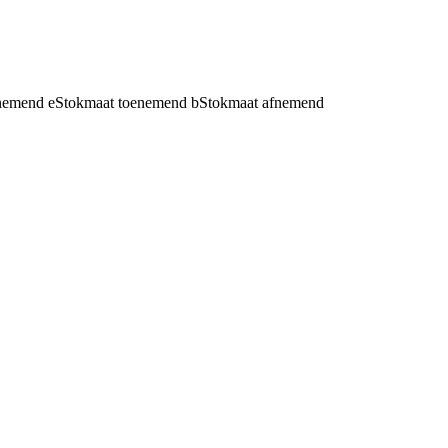
fnemend
e
Stokmaat toenemend
b
Stokmaat afnemend