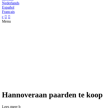
Nederlands
Español
Français
c


Menu
Hannoveraan paarden te koop
Lees meer
b