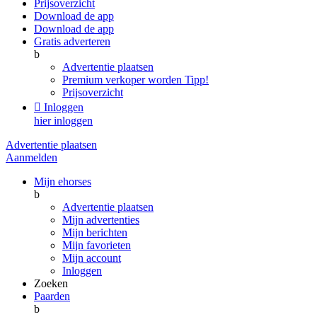
Prijsoverzicht
Download de app
Download de app
Gratis adverteren
b
Advertentie plaatsen
Premium verkoper worden
Tipp!
Prijsoverzicht

Inloggen
hier inloggen
Advertentie plaatsen
Aanmelden
Mijn ehorses
b
Advertentie plaatsen
Mijn advertenties
Mijn berichten
Mijn favorieten
Mijn account
Inloggen
Zoeken
Paarden
b