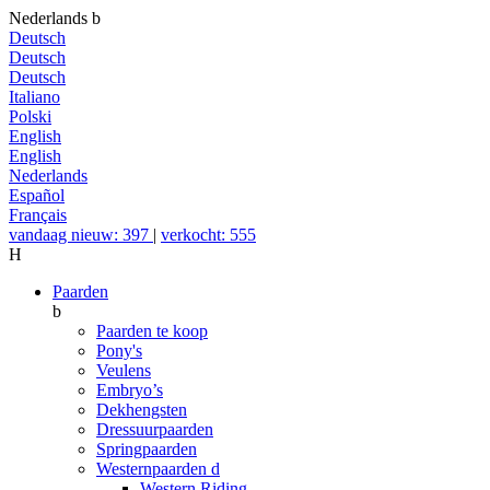
Nederlands
b
Deutsch
Deutsch
Deutsch
Italiano
Polski
English
English
Nederlands
Español
Français
vandaag nieuw: 397
|
verkocht: 555
H
Paarden
b
Paarden te koop
Pony's
Veulens
Embryo’s
Dekhengsten
Dressuurpaarden
Springpaarden
Westernpaarden
d
Western Riding