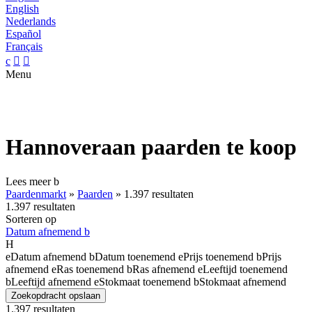
English
Nederlands
Español
Français
c


Menu
Hannoveraan paarden te koop
Lees meer
b
Paardenmarkt
»
Paarden
»
1.397 resultaten
1.397 resultaten
Sorteren op
Datum afnemend
b
H
e
Datum afnemend
b
Datum toenemend
e
Prijs toenemend
b
Prijs
afnemend
e
Ras toenemend
b
Ras afnemend
e
Leeftijd toenemend
b
Leeftijd afnemend
e
Stokmaat toenemend
b
Stokmaat afnemend
Zoekopdracht opslaan
1.397 resultaten