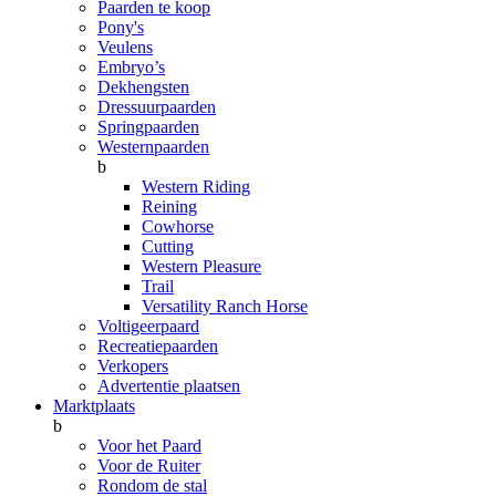
Paarden te koop
Pony's
Veulens
Embryo’s
Dekhengsten
Dressuurpaarden
Springpaarden
Westernpaarden
b
Western Riding
Reining
Cowhorse
Cutting
Western Pleasure
Trail
Versatility Ranch Horse
Voltigeerpaard
Recreatiepaarden
Verkopers
Advertentie plaatsen
Marktplaats
b
Voor het Paard
Voor de Ruiter
Rondom de stal