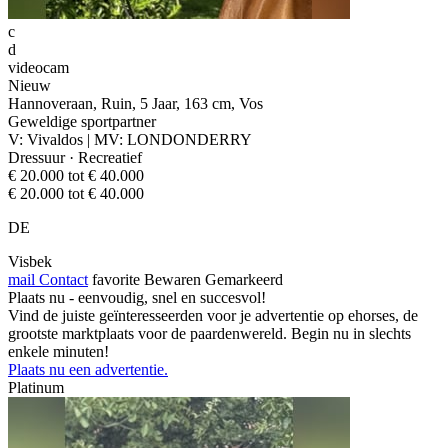
c
d
videocam
Nieuw
Hannoveraan, Ruin, 5 Jaar, 163 cm, Vos
Geweldige sportpartner
V: Vivaldos | MV: LONDONDERRY
Dressuur · Recreatief
€ 20.000 tot € 40.000
€ 20.000 tot € 40.000
DE
Visbek
mail
Contact
favorite
Bewaren
Gemarkeerd
Plaats nu - eenvoudig, snel en succesvol!
Vind de juiste geïnteresseerden voor je advertentie op ehorses, de
grootste marktplaats voor de paardenwereld. Begin nu in slechts
enkele minuten!
Plaats nu een advertentie.
Platinum