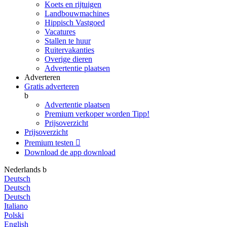
Koets en rijtuigen
Landbouwmachines
Hippisch Vastgoed
Vacatures
Stallen te huur
Ruitervakanties
Overige dieren
Advertentie plaatsen
Adverteren
Gratis adverteren
b
Advertentie plaatsen
Premium verkoper worden
Tipp!
Prijsoverzicht
Prijsoverzicht
Premium testen

Download de app
download
Nederlands
b
Deutsch
Deutsch
Deutsch
Italiano
Polski
English