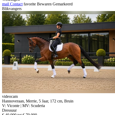
mail
Contact
favorite
Bewaren
Gemarkeerd
Blikvangers
videocam
Hannoveraan, Merrie, 5 Jaar, 172 cm, Bruin
V: Viconte | MV: Scuderia
Dressuur
€ 40.000 tot € 70.000