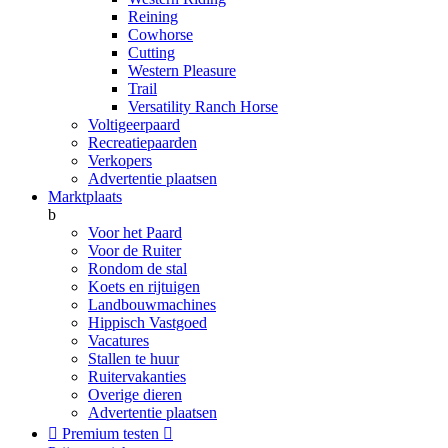
Reining
Cowhorse
Cutting
Western Pleasure
Trail
Versatility Ranch Horse
Voltigeerpaard
Recreatiepaarden
Verkopers
Advertentie plaatsen
Marktplaats
b
Voor het Paard
Voor de Ruiter
Rondom de stal
Koets en rijtuigen
Landbouwmachines
Hippisch Vastgoed
Vacatures
Stallen te huur
Ruitervakanties
Overige dieren
Advertentie plaatsen

Premium testen
