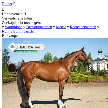

Filter


Hannoveraan
H
Verwijder alle filters
Zoekopdracht toevoegen:
y
Warmbloed
y
Dressuurpaarden
y
Merrie
y
Recreatiepaarden
y
Ruin
y
Springpaarden
Blikvangers