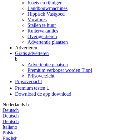
Koets en rijtuigen
Landbouwmachines
Hippisch Vastgoed
Vacatures
Stallen te huur
Ruitervakanties
Overige dieren
Advertentie plaatsen
Adverteren
Gratis adverteren
b
Advertentie plaatsen
Premium verkoper worden
Tipp!
Prijsoverzicht
Prijsoverzicht
Premium testen

Download de app
download
Nederlands
b
Deutsch
Deutsch
Deutsch
Italiano
Polski
English