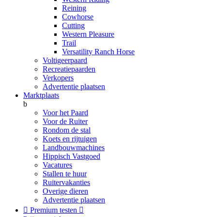
Reining
Cowhorse
Cutting
Western Pleasure
Trail
Versatility Ranch Horse
Voltigeerpaard
Recreatiepaarden
Verkopers
Advertentie plaatsen
Marktplaats
b
Voor het Paard
Voor de Ruiter
Rondom de stal
Koets en rijtuigen
Landbouwmachines
Hippisch Vastgoed
Vacatures
Stallen te huur
Ruitervakanties
Overige dieren
Advertentie plaatsen

Premium testen
