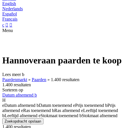
English
Nederlands
Español
Français
c


Menu
Hannoveraan paarden te koop
Lees meer
b
Paardenmarkt
»
Paarden
»
1.400 resultaten
1.400 resultaten
Sorteren op
Datum afnemend
b
H
e
Datum afnemend
b
Datum toenemend
e
Prijs toenemend
b
Prijs
afnemend
e
Ras toenemend
b
Ras afnemend
e
Leeftijd toenemend
b
Leeftijd afnemend
e
Stokmaat toenemend
b
Stokmaat afnemend
Zoekopdracht opslaan
1.400 resultaten