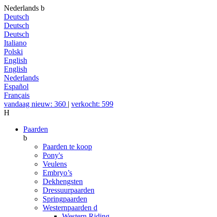
Nederlands
b
Deutsch
Deutsch
Deutsch
Italiano
Polski
English
English
Nederlands
Español
Français
vandaag nieuw: 360
|
verkocht: 599
H
Paarden
b
Paarden te koop
Pony's
Veulens
Embryo’s
Dekhengsten
Dressuurpaarden
Springpaarden
Westernpaarden
d
Western Riding