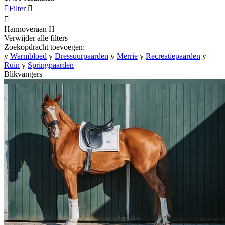

Filter


Hannoveraan
H
Verwijder alle filters
Zoekopdracht toevoegen:
y
Warmbloed
y
Dressuurpaarden
y
Merrie
y
Recreatiepaarden
y
Ruin
y
Springpaarden
Blikvangers