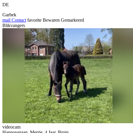
DE
Garbek
mail
Contact
favorite
Bewaren
Gemarkeerd
Blikvangers
videocam
Hannoveraan, Merrie, 4 Jaar, Bruin