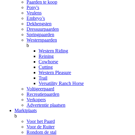
Paarden te koop
Pony's
Veulens
Embryo’s
Dekhengsten
Dressuurpaarden
Springpaarden
Westernpaarden
b
Western Riding
Reining
Cowhorse
Cutting
Western Pleasure
Trail
Versatility Ranch Horse
Voltigeerpaard
Recreatiepaarden
Verkopers
Advertentie plaatsen
Marktplaats
b
Voor het Paard
Voor de Ruiter
Rondom de stal