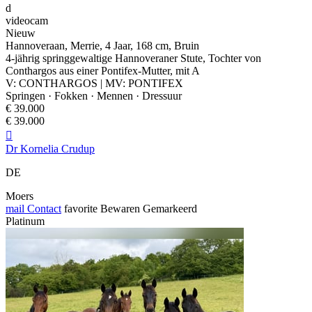
d
videocam
Nieuw
Hannoveraan, Merrie, 4 Jaar, 168 cm, Bruin
4-jährig springgewaltige Hannoveraner Stute, Tochter von
Conthargos aus einer Pontifex-Mutter, mit A
V: CONTHARGOS | MV: PONTIFEX
Springen · Fokken · Mennen · Dressuur
€ 39.000
€ 39.000

Dr Kornelia Crudup
DE
Moers
mail
Contact
favorite
Bewaren
Gemarkeerd
Platinum