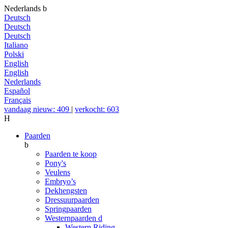
Nederlands
b
Deutsch
Deutsch
Deutsch
Italiano
Polski
English
English
Nederlands
Español
Français
vandaag nieuw: 409
|
verkocht: 603
H
Paarden
b
Paarden te koop
Pony's
Veulens
Embryo’s
Dekhengsten
Dressuurpaarden
Springpaarden
Westernpaarden
d
Western Riding