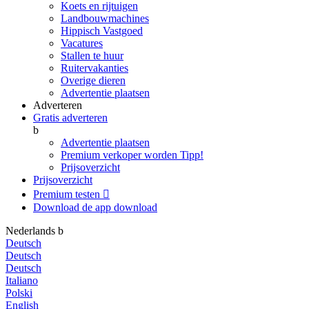
Koets en rijtuigen
Landbouwmachines
Hippisch Vastgoed
Vacatures
Stallen te huur
Ruitervakanties
Overige dieren
Advertentie plaatsen
Adverteren
Gratis adverteren
b
Advertentie plaatsen
Premium verkoper worden
Tipp!
Prijsoverzicht
Prijsoverzicht
Premium testen

Download de app
download
Nederlands
b
Deutsch
Deutsch
Deutsch
Italiano
Polski
English