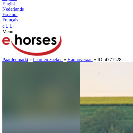
English
Nederlands
Español
Français
c


Menu
Paardenmarkt
»
Paarden zoeken
»
Hannoveraan
» ID: 4771528