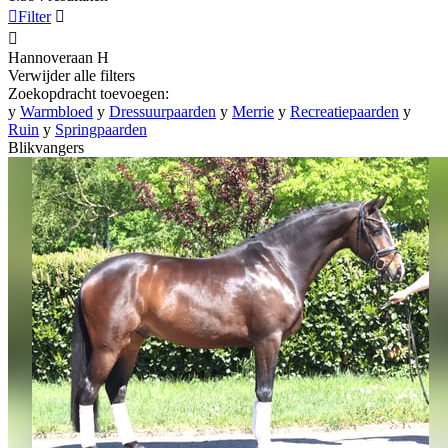

Filter


Hannoveraan
H
Verwijder alle filters
Zoekopdracht toevoegen:
y
Warmbloed
y
Dressuurpaarden
y
Merrie
y
Recreatiepaarden
y
Ruin
y
Springpaarden
Blikvangers