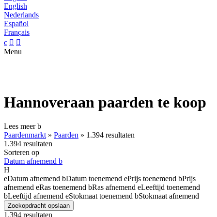
English
Nederlands
Español
Français
c


Menu
Hannoveraan paarden te koop
Lees meer
b
Paardenmarkt
»
Paarden
»
1.394 resultaten
1.394 resultaten
Sorteren op
Datum afnemend
b
H
e
Datum afnemend
b
Datum toenemend
e
Prijs toenemend
b
Prijs
afnemend
e
Ras toenemend
b
Ras afnemend
e
Leeftijd toenemend
b
Leeftijd afnemend
e
Stokmaat toenemend
b
Stokmaat afnemend
Zoekopdracht opslaan
1.394 resultaten