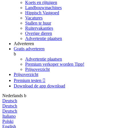
Koets en rijtuigen
Landbouwmachines
Hippisch Vastgoed
Vacatures
Stallen te huur
Ruitervakanties
Overige dieren
Advertentie plaatsen
Adverteren
Gratis adverteren
b
Advertentie plaatsen
Premium verkoper worden
Tipp!
Prijsoverzicht
Prijsoverzicht
Premium testen

Download de app
download
Nederlands
b
Deutsch
Deutsch
Deutsch
Italiano
Polski
English