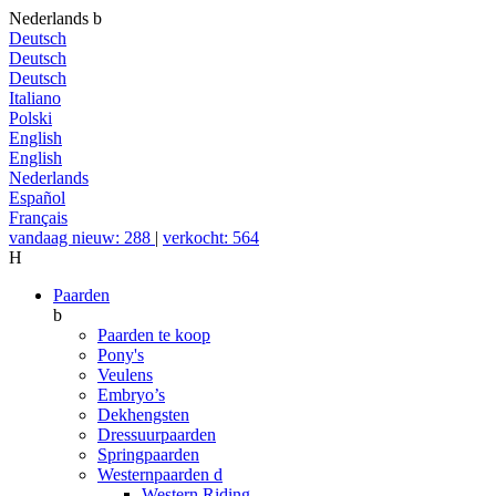
Nederlands
b
Deutsch
Deutsch
Deutsch
Italiano
Polski
English
English
Nederlands
Español
Français
vandaag nieuw: 288
|
verkocht: 564
H
Paarden
b
Paarden te koop
Pony's
Veulens
Embryo’s
Dekhengsten
Dressuurpaarden
Springpaarden
Westernpaarden
d
Western Riding