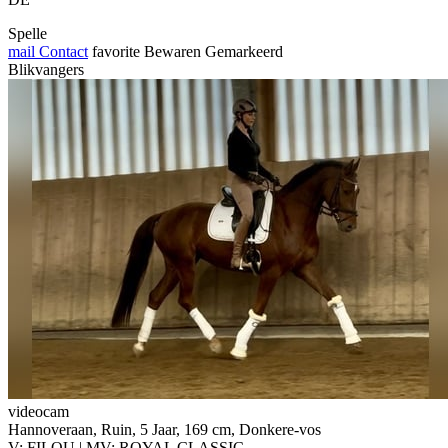
Spelle
mail
Contact
favorite
Bewaren
Gemarkeerd
Blikvangers
videocam
Hannoveraan, Ruin, 5 Jaar, 169 cm, Donkere-vos
V: FILOU | MV: ROYAL CLASSIC