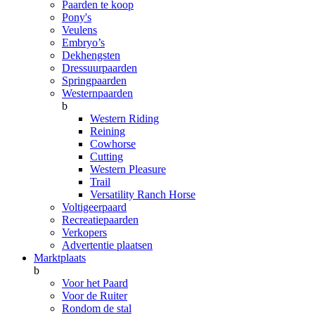
Paarden te koop
Pony's
Veulens
Embryo’s
Dekhengsten
Dressuurpaarden
Springpaarden
Westernpaarden
b
Western Riding
Reining
Cowhorse
Cutting
Western Pleasure
Trail
Versatility Ranch Horse
Voltigeerpaard
Recreatiepaarden
Verkopers
Advertentie plaatsen
Marktplaats
b
Voor het Paard
Voor de Ruiter
Rondom de stal