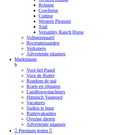
Reining
Cowhorse
Cutting
Western Pleasure
Trail
Versatility Ranch Horse
Voltigeerpaard
Recreatiepaarden
Verkopers
Advertentie plaatsen
Marktplaats
b
Voor het Paard
Voor de Ruiter
Rondom de stal
Koets en rijtuigen
Landbouwmachines
Hippisch Vastgoed
Vacatures
Stallen te huur
Ruitervakanties
Overige dieren
Advertentie plaatsen

Premium testen
