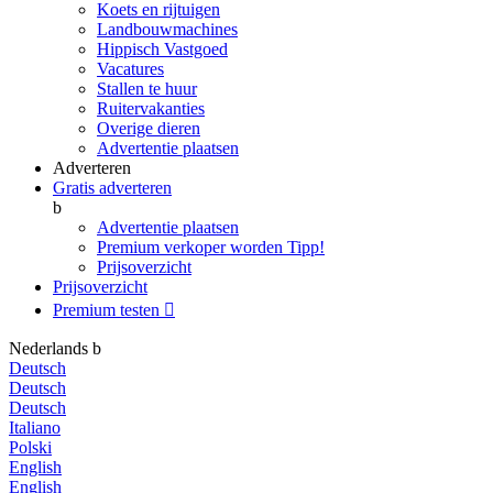
Koets en rijtuigen
Landbouwmachines
Hippisch Vastgoed
Vacatures
Stallen te huur
Ruitervakanties
Overige dieren
Advertentie plaatsen
Adverteren
Gratis adverteren
b
Advertentie plaatsen
Premium verkoper worden
Tipp!
Prijsoverzicht
Prijsoverzicht
Premium testen

Nederlands
b
Deutsch
Deutsch
Deutsch
Italiano
Polski
English
English