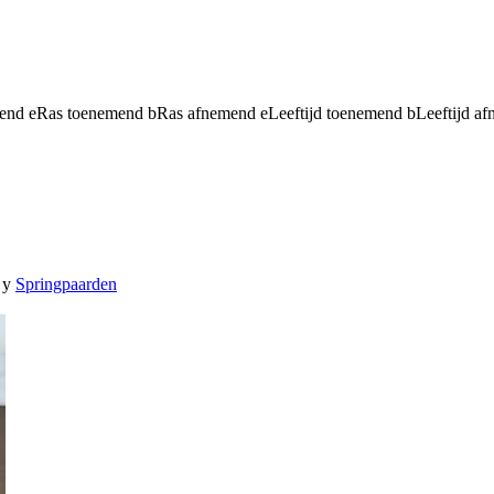
mend
e
Ras toenemend
b
Ras afnemend
e
Leeftijd toenemend
b
Leeftijd a
y
Springpaarden