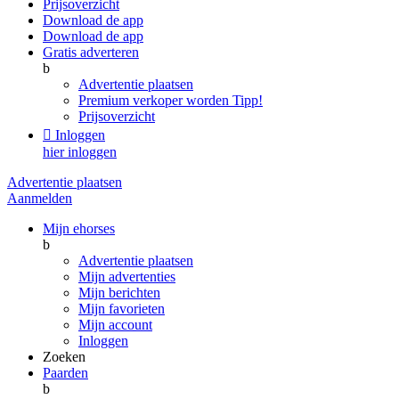
Prijsoverzicht
Download de app
Download de app
Gratis adverteren
b
Advertentie plaatsen
Premium verkoper worden
Tipp!
Prijsoverzicht

Inloggen
hier inloggen
Advertentie plaatsen
Aanmelden
Mijn ehorses
b
Advertentie plaatsen
Mijn advertenties
Mijn berichten
Mijn favorieten
Mijn account
Inloggen
Zoeken
Paarden
b