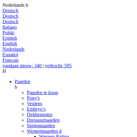
Nederlands
b
Deutsch
Deutsch
Deutsch
Italiano
Polski
English
English
Nederlands
Español
Français
vandaag nieuw: 340
|
verkocht: 595
H
Paarden
b
Paarden te koop
Pony's
Veulens
Embryo’s
Dekhengsten
Dressuurpaarden
Springpaarden
Westernpaarden
d
Western Riding