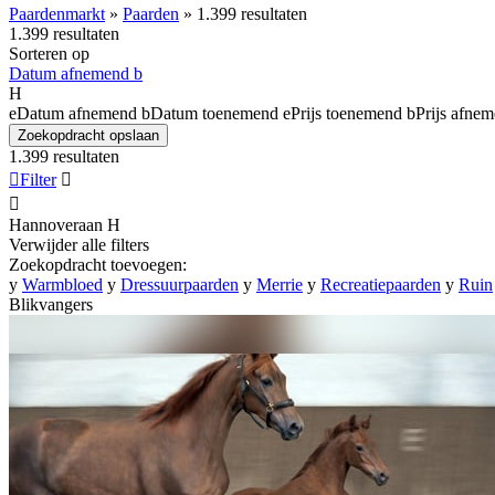
Paardenmarkt
»
Paarden
»
1.399 resultaten
1.399 resultaten
Sorteren op
Datum afnemend
b
H
e
Datum afnemend
b
Datum toenemend
e
Prijs toenemend
b
Prijs afne
Zoekopdracht opslaan
1.399 resultaten

Filter


Hannoveraan
H
Verwijder alle filters
Zoekopdracht toevoegen:
y
Warmbloed
y
Dressuurpaarden
y
Merrie
y
Recreatiepaarden
y
Ruin
Blikvangers