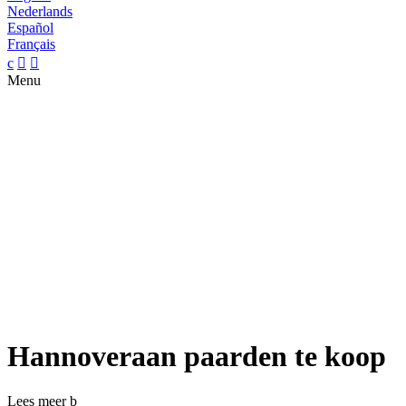
Nederlands
Español
Français
c


Menu
Hannoveraan paarden te koop
Lees meer
b