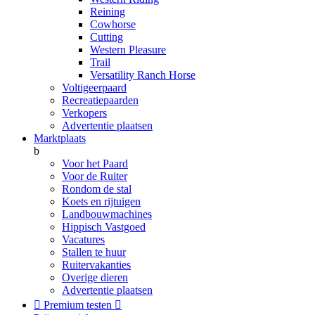
Reining
Cowhorse
Cutting
Western Pleasure
Trail
Versatility Ranch Horse
Voltigeerpaard
Recreatiepaarden
Verkopers
Advertentie plaatsen
Marktplaats
b
Voor het Paard
Voor de Ruiter
Rondom de stal
Koets en rijtuigen
Landbouwmachines
Hippisch Vastgoed
Vacatures
Stallen te huur
Ruitervakanties
Overige dieren
Advertentie plaatsen

Premium testen
