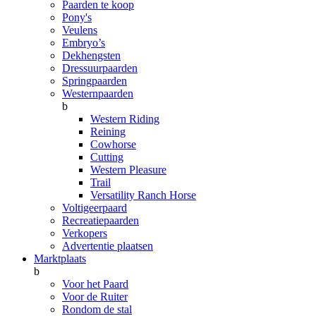
Paarden te koop
Pony's
Veulens
Embryo’s
Dekhengsten
Dressuurpaarden
Springpaarden
Westernpaarden
b
Western Riding
Reining
Cowhorse
Cutting
Western Pleasure
Trail
Versatility Ranch Horse
Voltigeerpaard
Recreatiepaarden
Verkopers
Advertentie plaatsen
Marktplaats
b
Voor het Paard
Voor de Ruiter
Rondom de stal