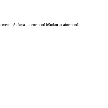
fnemend
e
Stokmaat toenemend
b
Stokmaat afnemend