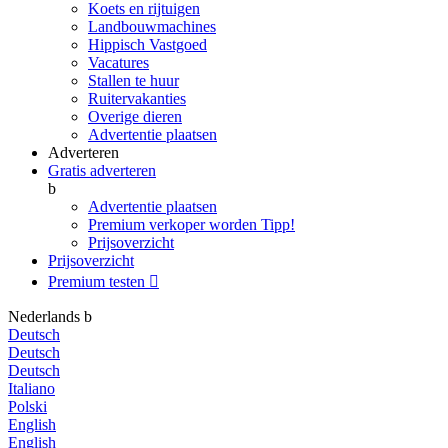
Koets en rijtuigen
Landbouwmachines
Hippisch Vastgoed
Vacatures
Stallen te huur
Ruitervakanties
Overige dieren
Advertentie plaatsen
Adverteren
Gratis adverteren
b
Advertentie plaatsen
Premium verkoper worden
Tipp!
Prijsoverzicht
Prijsoverzicht
Premium testen

Nederlands
b
Deutsch
Deutsch
Deutsch
Italiano
Polski
English
English