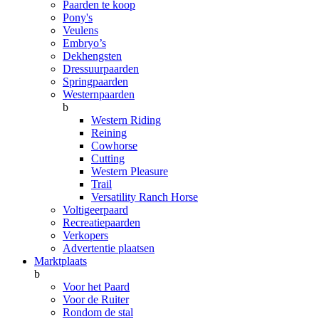
Paarden te koop
Pony's
Veulens
Embryo’s
Dekhengsten
Dressuurpaarden
Springpaarden
Westernpaarden
b
Western Riding
Reining
Cowhorse
Cutting
Western Pleasure
Trail
Versatility Ranch Horse
Voltigeerpaard
Recreatiepaarden
Verkopers
Advertentie plaatsen
Marktplaats
b
Voor het Paard
Voor de Ruiter
Rondom de stal