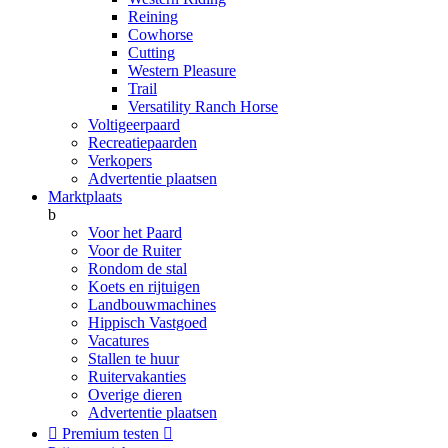
Reining
Cowhorse
Cutting
Western Pleasure
Trail
Versatility Ranch Horse
Voltigeerpaard
Recreatiepaarden
Verkopers
Advertentie plaatsen
Marktplaats
b
Voor het Paard
Voor de Ruiter
Rondom de stal
Koets en rijtuigen
Landbouwmachines
Hippisch Vastgoed
Vacatures
Stallen te huur
Ruitervakanties
Overige dieren
Advertentie plaatsen

Premium testen
