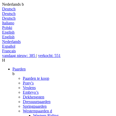
Nederlands
b
Deutsch
Deutsch
Deutsch
Italiano
Polski
English
English
Nederlands
Español
Français
vandaag nieuw: 385
|
verkocht: 551
H
Paarden
b
Paarden te koop
Pony's
Veulens
Embryo’s
Dekhengsten
Dressuurpaarden
Springpaarden
Westernpaarden
d
Western Riding