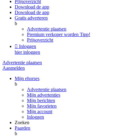
Prijsoverzicht
Download de app
Download de app
Gratis adverteren
b
Advertentie plaatsen
Premium verkoper worden
Tipp!
Prijsoverzicht

Inloggen
hier inloggen
Advertentie plaatsen
Aanmelden
Mijn ehorses
b
Advertentie plaatsen
Mijn advertenties
Mijn berichten
Mijn favorieten
Mijn account
Inloggen
Zoeken
Paarden
b