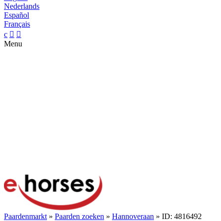
Nederlands
Español
Français
c


Menu
Paardenmarkt
»
Paarden zoeken
»
Hannoveraan
» ID: 4816492