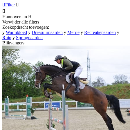

Filter


Hannoveraan
H
Verwijder alle filters
Zoekopdracht toevoegen:
y
Warmbloed
y
Dressuurpaarden
y
Merrie
y
Recreatiepaarden
y
Ruin
y
Springpaarden
Blikvangers