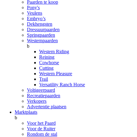
Paarden te koop
Pony's
Veulens
Embryo’s
Dekhengsten
Dressuurpaarden
Springpaarden
Westernpaarden
b
Western Riding
Reining
Cowhorse
Cutting
Western Pleasure
Trail
Versatility Ranch Horse
Voltigeerpaard
Recreatiepaarden
Verkopers
Advertentie plaatsen
Marktplaats
b
Voor het Paard
Voor de Ruiter
Rondom de stal