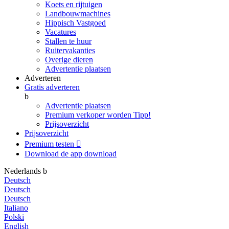
Koets en rijtuigen
Landbouwmachines
Hippisch Vastgoed
Vacatures
Stallen te huur
Ruitervakanties
Overige dieren
Advertentie plaatsen
Adverteren
Gratis adverteren
b
Advertentie plaatsen
Premium verkoper worden
Tipp!
Prijsoverzicht
Prijsoverzicht
Premium testen

Download de app
download
Nederlands
b
Deutsch
Deutsch
Deutsch
Italiano
Polski
English