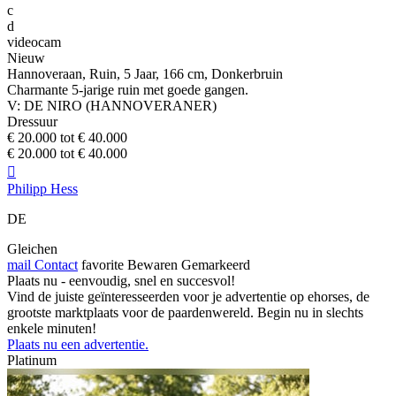
c
d
videocam
Nieuw
Hannoveraan, Ruin, 5 Jaar, 166 cm, Donkerbruin
Charmante 5-jarige ruin met goede gangen.
V: DE NIRO (HANNOVERANER)
Dressuur
€ 20.000 tot € 40.000
€ 20.000 tot € 40.000

Philipp Hess
DE
Gleichen
mail
Contact
favorite
Bewaren
Gemarkeerd
Plaats nu - eenvoudig, snel en succesvol!
Vind de juiste geïnteresseerden voor je advertentie op ehorses, de
grootste marktplaats voor de paardenwereld. Begin nu in slechts
enkele minuten!
Plaats nu een advertentie.
Platinum