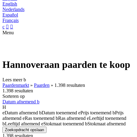
English
Nederlands
Español
Français
c


Menu
Hannoveraan paarden te koop
Lees meer
b
Paardenmarkt
»
Paarden
»
1.398 resultaten
1.398 resultaten
Sorteren op
Datum afnemend
b
H
e
Datum afnemend
b
Datum toenemend
e
Prijs toenemend
b
Prijs
afnemend
e
Ras toenemend
b
Ras afnemend
e
Leeftijd toenemend
b
Leeftijd afnemend
e
Stokmaat toenemend
b
Stokmaat afnemend
Zoekopdracht opslaan
1.398 resultaten