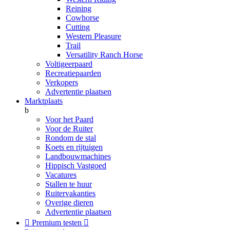
Reining
Cowhorse
Cutting
Western Pleasure
Trail
Versatility Ranch Horse
Voltigeerpaard
Recreatiepaarden
Verkopers
Advertentie plaatsen
Marktplaats
b
Voor het Paard
Voor de Ruiter
Rondom de stal
Koets en rijtuigen
Landbouwmachines
Hippisch Vastgoed
Vacatures
Stallen te huur
Ruitervakanties
Overige dieren
Advertentie plaatsen

Premium testen
