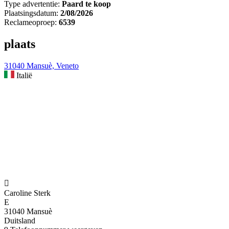
Type advertentie:
Paard te koop
Plaatsingsdatum:
2/08/2026
Reclameoproep:
6539
plaats
31040 Mansuè, Veneto
Italië

Caroline Sterk
E
31040 Mansuè
Duitsland