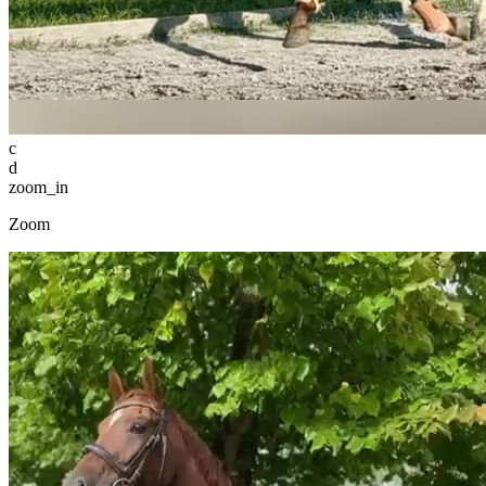
c
d
zoom_in
Zoom