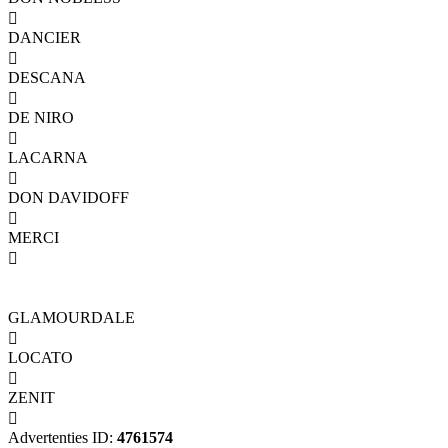

DANCIER

DESCANA

DE NIRO

LACARNA

DON DAVIDOFF

MERCI

GLAMOURDALE

LOCATO

ZENIT

Advertenties ID:
4761574