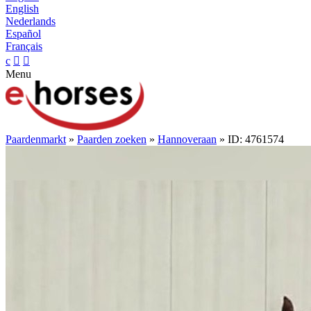
English
Nederlands
Español
Français
c


Menu
Paardenmarkt
»
Paarden zoeken
»
Hannoveraan
» ID: 4761574