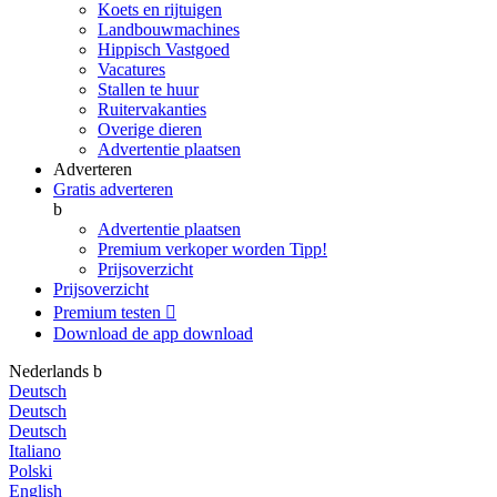
Koets en rijtuigen
Landbouwmachines
Hippisch Vastgoed
Vacatures
Stallen te huur
Ruitervakanties
Overige dieren
Advertentie plaatsen
Adverteren
Gratis adverteren
b
Advertentie plaatsen
Premium verkoper worden
Tipp!
Prijsoverzicht
Prijsoverzicht
Premium testen

Download de app
download
Nederlands
b
Deutsch
Deutsch
Deutsch
Italiano
Polski
English