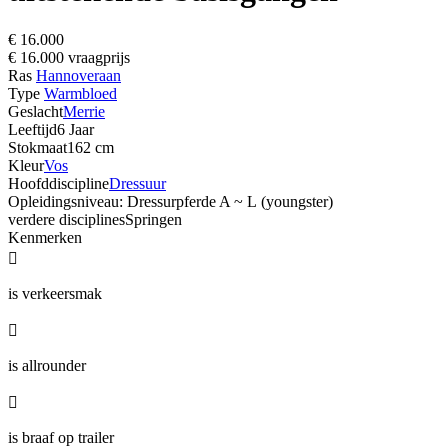
€ 16.000
€ 16.000 vraagprijs
Ras
Hannoveraan
Type
Warmbloed
Geslacht
Merrie
Leeftijd
6 Jaar
Stokmaat
162 cm
Kleur
Vos
Hoofddiscipline
Dressuur
Opleidingsniveau: Dressurpferde A ~ L (youngster)
verdere disciplines
Springen
Kenmerken

is verkeersmak

is allrounder

is braaf op trailer