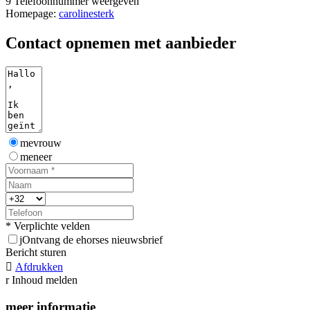
9
Telefoonnummer weergeven
Homepage:
carolinesterk
Contact opnemen met aanbieder
mevrouw
meneer
* Verplichte velden
j
Ontvang de ehorses nieuwsbrief
Bericht sturen

Afdrukken
r
Inhoud melden
meer informatie