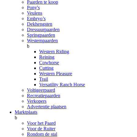
Paarden te koop
Pony's
Veulens
Embryo’s
Dekhengsten
Dressuurpaarden
Springpaarden
Westernpaarden
b
Western Riding
Reining
Cowhorse
Cutting
Western Pleasure
Trail
Versatility Ranch Horse
Voltigeerpaard
Recreatiepaarden
Verkopers
Advertentie plaatsen
Marktplaats
b
Voor het Paard
Voor de Ruiter
Rondom de stal