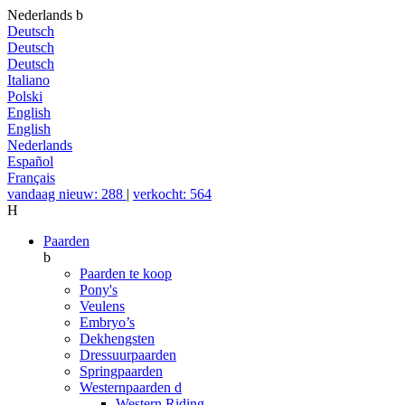
Nederlands
b
Deutsch
Deutsch
Deutsch
Italiano
Polski
English
English
Nederlands
Español
Français
vandaag nieuw: 288
|
verkocht: 564
H
Paarden
b
Paarden te koop
Pony's
Veulens
Embryo’s
Dekhengsten
Dressuurpaarden
Springpaarden
Westernpaarden
d
Western Riding