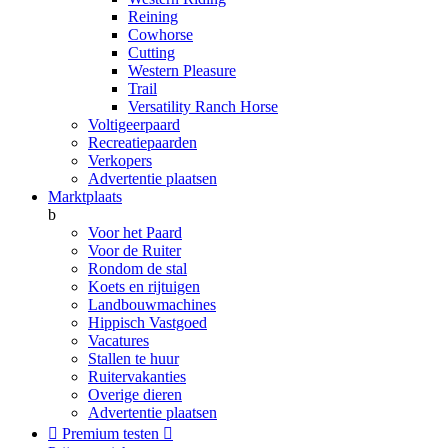
Reining
Cowhorse
Cutting
Western Pleasure
Trail
Versatility Ranch Horse
Voltigeerpaard
Recreatiepaarden
Verkopers
Advertentie plaatsen
Marktplaats
b
Voor het Paard
Voor de Ruiter
Rondom de stal
Koets en rijtuigen
Landbouwmachines
Hippisch Vastgoed
Vacatures
Stallen te huur
Ruitervakanties
Overige dieren
Advertentie plaatsen

Premium testen
