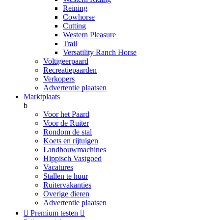
Reining
Cowhorse
Cutting
Western Pleasure
Trail
Versatility Ranch Horse
Voltigeerpaard
Recreatiepaarden
Verkopers
Advertentie plaatsen
Marktplaats
b
Voor het Paard
Voor de Ruiter
Rondom de stal
Koets en rijtuigen
Landbouwmachines
Hippisch Vastgoed
Vacatures
Stallen te huur
Ruitervakanties
Overige dieren
Advertentie plaatsen

Premium testen
