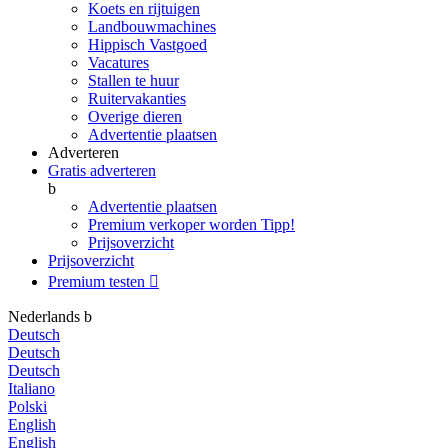
Koets en rijtuigen
Landbouwmachines
Hippisch Vastgoed
Vacatures
Stallen te huur
Ruitervakanties
Overige dieren
Advertentie plaatsen
Adverteren
Gratis adverteren
b
Advertentie plaatsen
Premium verkoper worden
Tipp!
Prijsoverzicht
Prijsoverzicht
Premium testen

Nederlands
b
Deutsch
Deutsch
Deutsch
Italiano
Polski
English
English