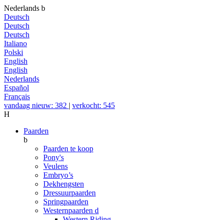
Nederlands
b
Deutsch
Deutsch
Deutsch
Italiano
Polski
English
English
Nederlands
Español
Français
vandaag nieuw: 382
|
verkocht: 545
H
Paarden
b
Paarden te koop
Pony's
Veulens
Embryo’s
Dekhengsten
Dressuurpaarden
Springpaarden
Westernpaarden
d
Western Riding