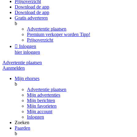
Prijsoverzicht
Download de app
Download de app
Gratis adverteren
b
Advertentie plaatsen
Premium verkoper worden
Tipp!
Prijsoverzicht

Inloggen
hier inloggen
Advertentie plaatsen
Aanmelden
Mijn ehorses
b
Advertentie plaatsen
Mijn advertenties
Mijn berichten
Mijn favorieten
Mijn account
Inloggen
Zoeken
Paarden
b