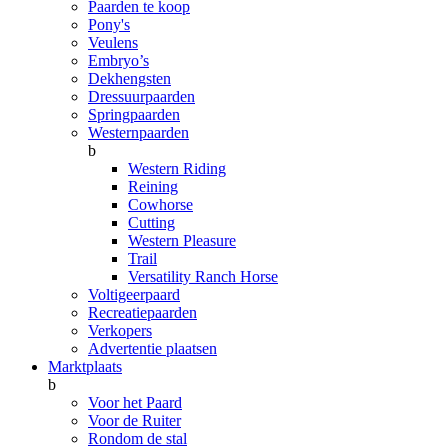
Paarden te koop
Pony's
Veulens
Embryo’s
Dekhengsten
Dressuurpaarden
Springpaarden
Westernpaarden
b
Western Riding
Reining
Cowhorse
Cutting
Western Pleasure
Trail
Versatility Ranch Horse
Voltigeerpaard
Recreatiepaarden
Verkopers
Advertentie plaatsen
Marktplaats
b
Voor het Paard
Voor de Ruiter
Rondom de stal