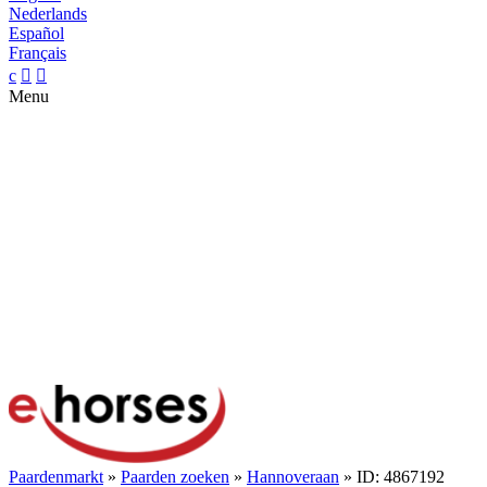
Nederlands
Español
Français
c


Menu
Paardenmarkt
»
Paarden zoeken
»
Hannoveraan
» ID: 4867192