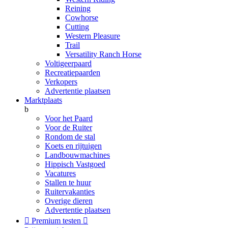
Reining
Cowhorse
Cutting
Western Pleasure
Trail
Versatility Ranch Horse
Voltigeerpaard
Recreatiepaarden
Verkopers
Advertentie plaatsen
Marktplaats
b
Voor het Paard
Voor de Ruiter
Rondom de stal
Koets en rijtuigen
Landbouwmachines
Hippisch Vastgoed
Vacatures
Stallen te huur
Ruitervakanties
Overige dieren
Advertentie plaatsen

Premium testen
