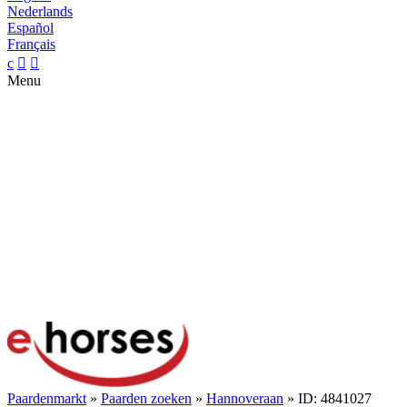
Nederlands
Español
Français
c


Menu
Paardenmarkt
»
Paarden zoeken
»
Hannoveraan
» ID: 4841027