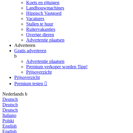
Koets en rijtuigen
Landbouwmachines
Hippisch Vastgoed
Vacatures
Stallen te huur
Ruitervakanties
Overige dieren
Advertentie plaatsen
Adverteren
Gratis adverteren
b
Advertentie plaatsen
Premium verkoper worden
Tipp!
Prijsoverzicht
Prijsoverzicht
Premium testen

Nederlands
b
Deutsch
Deutsch
Deutsch
Italiano
Polski
English
English