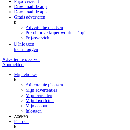
Prijsoverzicht
Download de app
Download de app
Gratis adverteren
b
Advertentie plaatsen
Premium verkoper worden
Tipp!
Prijsoverzicht

Inloggen
hier inloggen
Advertentie plaatsen
Aanmelden
Mijn ehorses
b
Advertentie plaatsen
Mijn advertenties
Mijn berichten
Mijn favorieten
Mijn account
Inloggen
Zoeken
Paarden
b