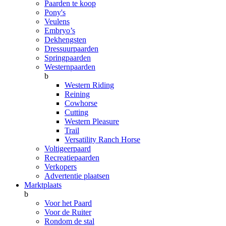
Paarden te koop
Pony's
Veulens
Embryo’s
Dekhengsten
Dressuurpaarden
Springpaarden
Westernpaarden
b
Western Riding
Reining
Cowhorse
Cutting
Western Pleasure
Trail
Versatility Ranch Horse
Voltigeerpaard
Recreatiepaarden
Verkopers
Advertentie plaatsen
Marktplaats
b
Voor het Paard
Voor de Ruiter
Rondom de stal