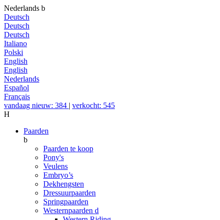
Nederlands
b
Deutsch
Deutsch
Deutsch
Italiano
Polski
English
English
Nederlands
Español
Français
vandaag nieuw: 384
|
verkocht: 545
H
Paarden
b
Paarden te koop
Pony's
Veulens
Embryo’s
Dekhengsten
Dressuurpaarden
Springpaarden
Westernpaarden
d
Western Riding