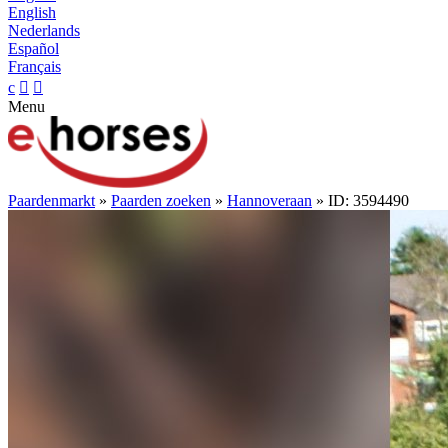
English
Nederlands
Español
Français
c


Menu
Paardenmarkt
»
Paarden zoeken
»
Hannoveraan
» ID: 3594490