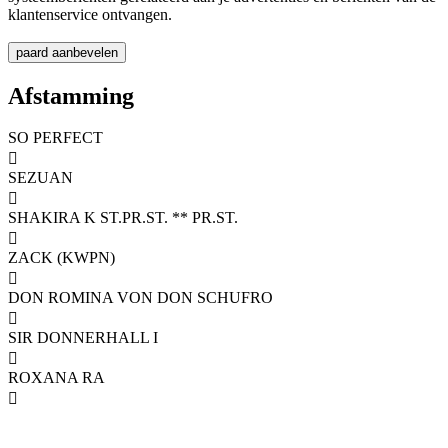
klantenservice ontvangen.
Afstamming
SO PERFECT

SEZUAN

SHAKIRA K ST.PR.ST. ** PR.ST.

ZACK (KWPN)

DON ROMINA VON DON SCHUFRO

SIR DONNERHALL I

ROXANA RA
