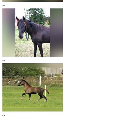
~
~
~