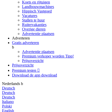
Koets en rijtuigen
Landbouwmachines
Hippisch Vastgoed
Vacatures
Stallen te huur
Ruitervakanties
Overige dieren
Advertentie plaatsen
Adverteren
Gratis adverteren
b
Advertentie plaatsen
Premium verkoper worden
Tipp!
Prijsoverzicht
Prijsoverzicht
Premium testen

Download de app
download
Nederlands
b
Deutsch
Deutsch
Deutsch
Italiano
Polski
English