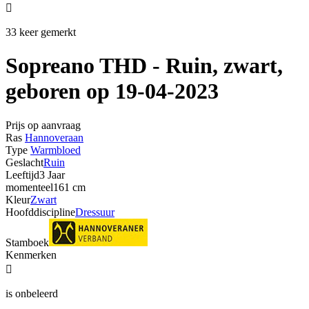

33 keer gemerkt
Sopreano THD - Ruin, zwart,
geboren op 19-04-2023
Prijs op aanvraag
Ras
Hannoveraan
Type
Warmbloed
Geslacht
Ruin
Leeftijd
3 Jaar
momenteel
161 cm
Kleur
Zwart
Hoofddiscipline
Dressuur
Stamboek
Kenmerken

is onbeleerd