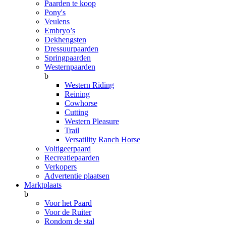
Paarden te koop
Pony's
Veulens
Embryo’s
Dekhengsten
Dressuurpaarden
Springpaarden
Westernpaarden
b
Western Riding
Reining
Cowhorse
Cutting
Western Pleasure
Trail
Versatility Ranch Horse
Voltigeerpaard
Recreatiepaarden
Verkopers
Advertentie plaatsen
Marktplaats
b
Voor het Paard
Voor de Ruiter
Rondom de stal