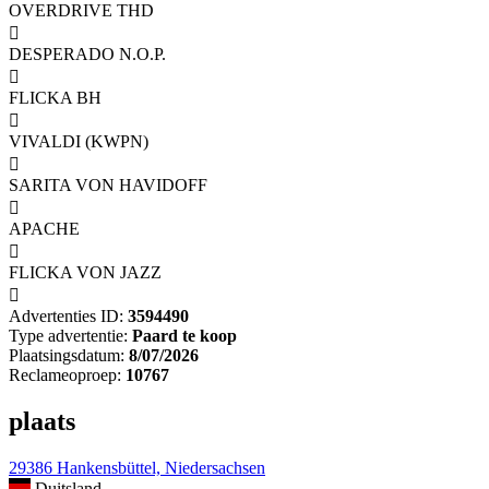
OVERDRIVE THD

DESPERADO N.O.P.

FLICKA BH

VIVALDI (KWPN)

SARITA VON HAVIDOFF

APACHE

FLICKA VON JAZZ

Advertenties ID:
3594490
Type advertentie:
Paard te koop
Plaatsingsdatum:
8/07/2026
Reclameoproep:
10767
plaats
29386 Hankensbüttel, Niedersachsen
Duitsland