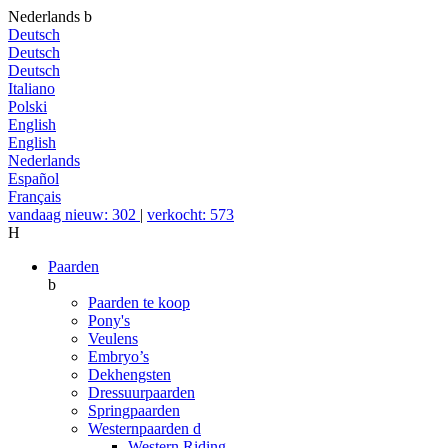
Nederlands
b
Deutsch
Deutsch
Deutsch
Italiano
Polski
English
English
Nederlands
Español
Français
vandaag nieuw: 302
|
verkocht: 573
H
Paarden
b
Paarden te koop
Pony's
Veulens
Embryo’s
Dekhengsten
Dressuurpaarden
Springpaarden
Westernpaarden
d
Western Riding