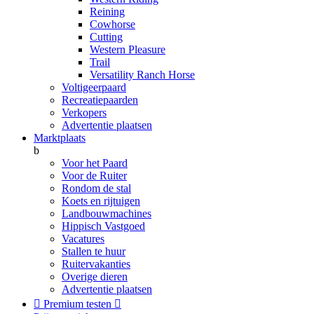
Reining
Cowhorse
Cutting
Western Pleasure
Trail
Versatility Ranch Horse
Voltigeerpaard
Recreatiepaarden
Verkopers
Advertentie plaatsen
Marktplaats
b
Voor het Paard
Voor de Ruiter
Rondom de stal
Koets en rijtuigen
Landbouwmachines
Hippisch Vastgoed
Vacatures
Stallen te huur
Ruitervakanties
Overige dieren
Advertentie plaatsen

Premium testen
