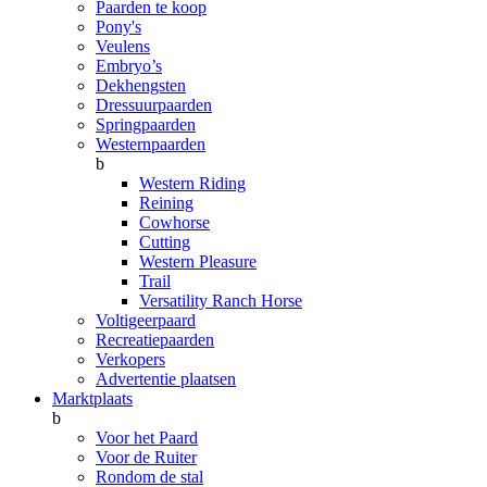
Paarden te koop
Pony's
Veulens
Embryo’s
Dekhengsten
Dressuurpaarden
Springpaarden
Westernpaarden
b
Western Riding
Reining
Cowhorse
Cutting
Western Pleasure
Trail
Versatility Ranch Horse
Voltigeerpaard
Recreatiepaarden
Verkopers
Advertentie plaatsen
Marktplaats
b
Voor het Paard
Voor de Ruiter
Rondom de stal