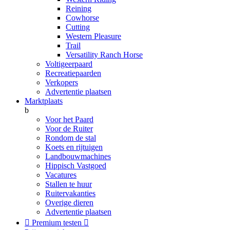
Reining
Cowhorse
Cutting
Western Pleasure
Trail
Versatility Ranch Horse
Voltigeerpaard
Recreatiepaarden
Verkopers
Advertentie plaatsen
Marktplaats
b
Voor het Paard
Voor de Ruiter
Rondom de stal
Koets en rijtuigen
Landbouwmachines
Hippisch Vastgoed
Vacatures
Stallen te huur
Ruitervakanties
Overige dieren
Advertentie plaatsen

Premium testen
