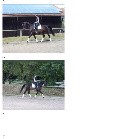
~
~
~
