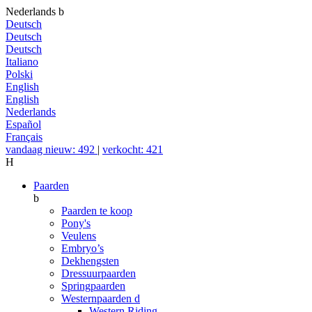
Nederlands
b
Deutsch
Deutsch
Deutsch
Italiano
Polski
English
English
Nederlands
Español
Français
vandaag nieuw: 492
|
verkocht: 421
H
Paarden
b
Paarden te koop
Pony's
Veulens
Embryo’s
Dekhengsten
Dressuurpaarden
Springpaarden
Westernpaarden
d
Western Riding