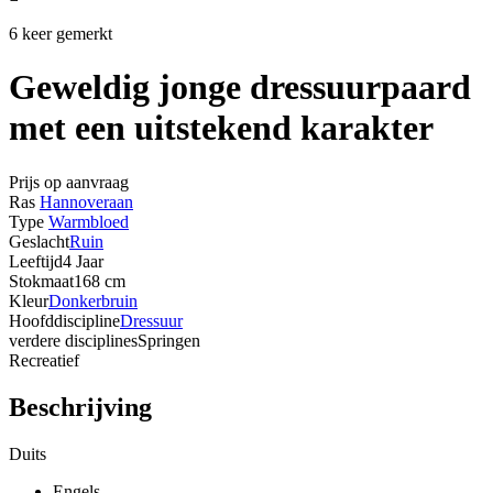
6 keer gemerkt
Geweldig jonge dressuurpaard
met een uitstekend karakter
Prijs op aanvraag
Ras
Hannoveraan
Type
Warmbloed
Geslacht
Ruin
Leeftijd
4 Jaar
Stokmaat
168 cm
Kleur
Donkerbruin
Hoofddiscipline
Dressuur
verdere disciplines
Springen
Recreatief
Beschrijving
Duits
Engels