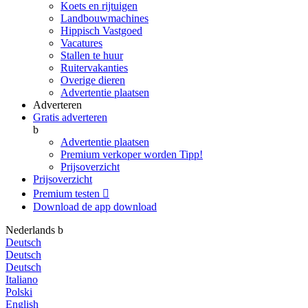
Koets en rijtuigen
Landbouwmachines
Hippisch Vastgoed
Vacatures
Stallen te huur
Ruitervakanties
Overige dieren
Advertentie plaatsen
Adverteren
Gratis adverteren
b
Advertentie plaatsen
Premium verkoper worden
Tipp!
Prijsoverzicht
Prijsoverzicht
Premium testen

Download de app
download
Nederlands
b
Deutsch
Deutsch
Deutsch
Italiano
Polski
English