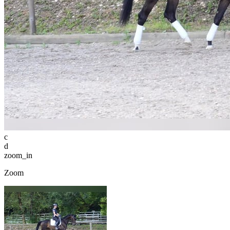
c
d
zoom_in
Zoom