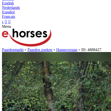
English
Nederlands
Español
Français
c


Menu
Paardenmarkt
»
Paarden zoeken
»
Hannoveraan
» ID: 4888427