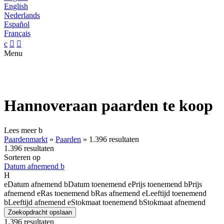
English
Nederlands
Español
Français
c


Menu
Hannoveraan paarden te koop
Lees meer
b
Paardenmarkt
»
Paarden
»
1.396 resultaten
1.396 resultaten
Sorteren op
Datum afnemend
b
H
e
Datum afnemend
b
Datum toenemend
e
Prijs toenemend
b
Prijs
afnemend
e
Ras toenemend
b
Ras afnemend
e
Leeftijd toenemend
b
Leeftijd afnemend
e
Stokmaat toenemend
b
Stokmaat afnemend
Zoekopdracht opslaan
1.396 resultaten