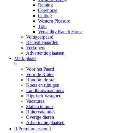
Reining
Cowhorse
Cutting
Western Pleasure
Trail
Versatility Ranch Horse
Voltigeerpaard
Recreatiepaarden
Verkopers
Advertentie plaatsen
Marktplaats
b
Voor het Paard
Voor de Ruiter
Rondom de stal
Koets en rijtuigen
Landbouwmachines
Hippisch Vastgoed
Vacatures
Stallen te huur
Ruitervakanties
Overige dieren
Advertentie plaatsen

Premium testen
