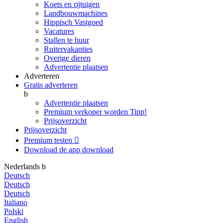
Koets en rijtuigen
Landbouwmachines
Hippisch Vastgoed
Vacatures
Stallen te huur
Ruitervakanties
Overige dieren
Advertentie plaatsen
Adverteren
Gratis adverteren
b
Advertentie plaatsen
Premium verkoper worden
Tipp!
Prijsoverzicht
Prijsoverzicht
Premium testen

Download de app
download
Nederlands
b
Deutsch
Deutsch
Deutsch
Italiano
Polski
English