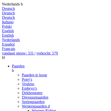
Nederlands
b
Deutsch
Deutsch
Deutsch
Italiano
Polski
English
English
Nederlands
Español
Français
vandaag nieuw: 331
|
verkocht: 579
H
Paarden
b
Paarden te koop
Pony's
Veulens
Embryo’s
Dekhengsten
Dressuurpaarden
Springpaarden
Westernpaarden
d
Western Riding