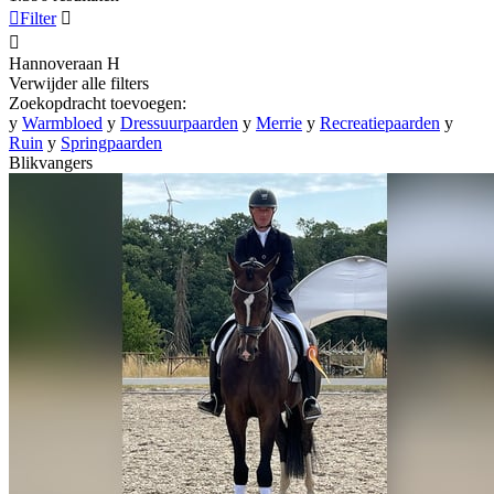

Filter


Hannoveraan
H
Verwijder alle filters
Zoekopdracht toevoegen:
y
Warmbloed
y
Dressuurpaarden
y
Merrie
y
Recreatiepaarden
y
Ruin
y
Springpaarden
Blikvangers