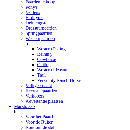
Paarden te koop
Pony's
Veulens
Embryo’s
Dekhengsten
Dressuurpaarden
Springpaarden
Westernpaarden
b
Western Riding
Reining
Cowhorse
Cutting
Western Pleasure
Trail
Versatility Ranch Horse
Voltigeerpaard
Recreatiepaarden
Verkopers
Advertentie plaatsen
Marktplaats
b
Voor het Paard
Voor de Ruiter
Rondom de stal