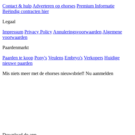
Contact & hulp
Adverteren op ehorses
Premium Informatie
Beëindig contracten hier
Legaal
Impressum
Privacy Policy
Annuleringsvoorwaarden
Algemene
voorwaarden
Paardenmarkt
Paarden te koop
Pony's
Veulens
Embryo's
Verkopers
Huidige
nieuwe paarden
Mis niets meer met de ehorses nieuwsbrief! Nu aanmelden
Download de app