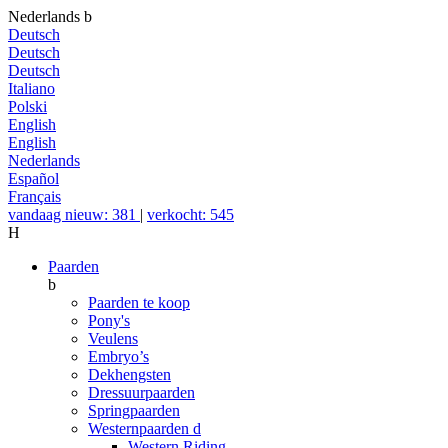
Nederlands
b
Deutsch
Deutsch
Deutsch
Italiano
Polski
English
English
Nederlands
Español
Français
vandaag nieuw: 381
|
verkocht: 545
H
Paarden
b
Paarden te koop
Pony's
Veulens
Embryo’s
Dekhengsten
Dressuurpaarden
Springpaarden
Westernpaarden
d
Western Riding