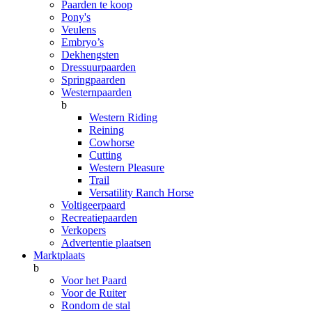
Paarden te koop
Pony's
Veulens
Embryo’s
Dekhengsten
Dressuurpaarden
Springpaarden
Westernpaarden
b
Western Riding
Reining
Cowhorse
Cutting
Western Pleasure
Trail
Versatility Ranch Horse
Voltigeerpaard
Recreatiepaarden
Verkopers
Advertentie plaatsen
Marktplaats
b
Voor het Paard
Voor de Ruiter
Rondom de stal