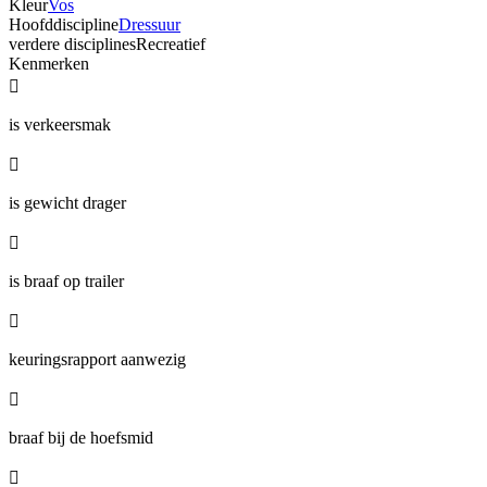
Kleur
Vos
Hoofddiscipline
Dressuur
verdere disciplines
Recreatief
Kenmerken

is verkeersmak

is gewicht drager

is braaf op trailer

keuringsrapport aanwezig

braaf bij de hoefsmid
