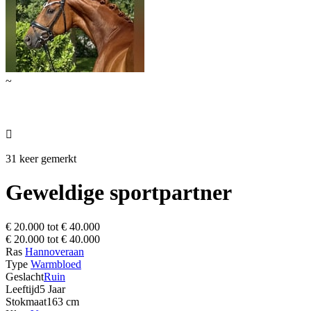
~

31 keer gemerkt
Geweldige sportpartner
€ 20.000 tot € 40.000
€ 20.000 tot € 40.000
Ras
Hannoveraan
Type
Warmbloed
Geslacht
Ruin
Leeftijd
5 Jaar
Stokmaat
163 cm