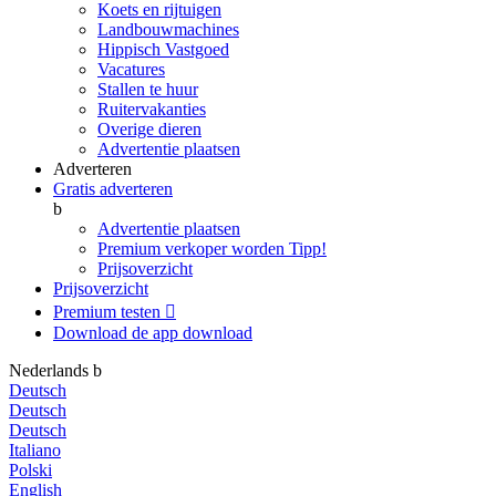
Koets en rijtuigen
Landbouwmachines
Hippisch Vastgoed
Vacatures
Stallen te huur
Ruitervakanties
Overige dieren
Advertentie plaatsen
Adverteren
Gratis adverteren
b
Advertentie plaatsen
Premium verkoper worden
Tipp!
Prijsoverzicht
Prijsoverzicht
Premium testen

Download de app
download
Nederlands
b
Deutsch
Deutsch
Deutsch
Italiano
Polski
English