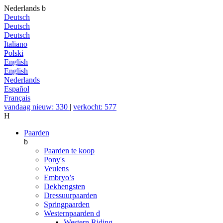
Nederlands
b
Deutsch
Deutsch
Deutsch
Italiano
Polski
English
English
Nederlands
Español
Français
vandaag nieuw: 330
|
verkocht: 577
H
Paarden
b
Paarden te koop
Pony's
Veulens
Embryo’s
Dekhengsten
Dressuurpaarden
Springpaarden
Westernpaarden
d
Western Riding