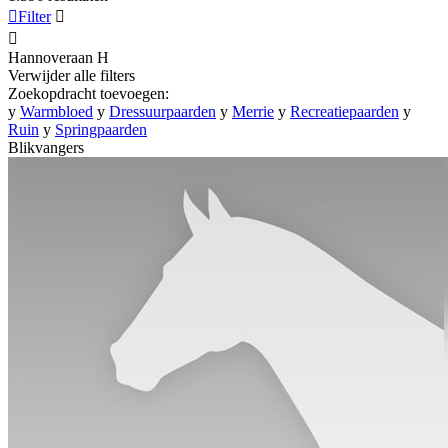

Filter


Hannoveraan
H
Verwijder alle filters
Zoekopdracht toevoegen:
y
Warmbloed
y
Dressuurpaarden
y
Merrie
y
Recreatiepaarden
y
Ruin
y
Springpaarden
Blikvangers