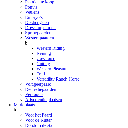
Paarden te koop
Pony's
Veulens
Embryo’s
Dekhengsten
Dressuurpaarden
Springpaarden
Westernpaarden
b
Western Riding
Reining
Cowhorse
Cutting
Western Pleasure
Trail
Versatility Ranch Horse
Voltigeerpaard
Recreatiepaarden
Verkopers
Advertentie plaatsen
Marktplaats
b
Voor het Paard
Voor de Ruiter
Rondom de stal