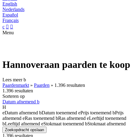
English
Nederlands
Español
Français
c


Menu
Hannoveraan paarden te koop
Lees meer
b
Paardenmarkt
»
Paarden
»
1.396 resultaten
1.396 resultaten
Sorteren op
Datum afnemend
b
H
e
Datum afnemend
b
Datum toenemend
e
Prijs toenemend
b
Prijs
afnemend
e
Ras toenemend
b
Ras afnemend
e
Leeftijd toenemend
b
Leeftijd afnemend
e
Stokmaat toenemend
b
Stokmaat afnemend
Zoekopdracht opslaan
1.396 resultaten