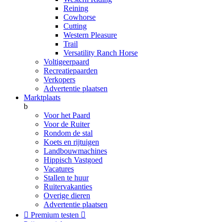
Reining
Cowhorse
Cutting
Western Pleasure
Trail
Versatility Ranch Horse
Voltigeerpaard
Recreatiepaarden
Verkopers
Advertentie plaatsen
Marktplaats
b
Voor het Paard
Voor de Ruiter
Rondom de stal
Koets en rijtuigen
Landbouwmachines
Hippisch Vastgoed
Vacatures
Stallen te huur
Ruitervakanties
Overige dieren
Advertentie plaatsen

Premium testen
