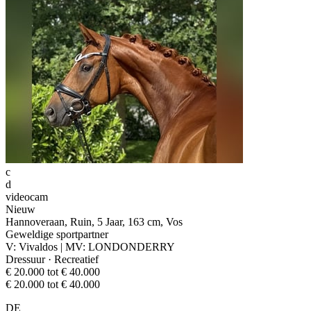
c
d
videocam
Nieuw
Hannoveraan, Ruin, 5 Jaar, 163 cm, Vos
Geweldige sportpartner
V: Vivaldos | MV: LONDONDERRY
Dressuur · Recreatief
€ 20.000 tot € 40.000
€ 20.000 tot € 40.000
DE