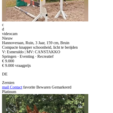
c
d
videocam
Nieuw
Hannoveraan, Ruin, 3 Jaar, 159 cm, Bruin
Compacte knapper schoonheid, licht te berijden
V: Esmeraldo | MV: CANSTAKKO
Springen · Eventing · Recreatief
€ 9.000
€ 9.000 vraagprijs
DE
Zernien
mail
Contact
favorite
Bewaren
Gemarkeerd
Platinum