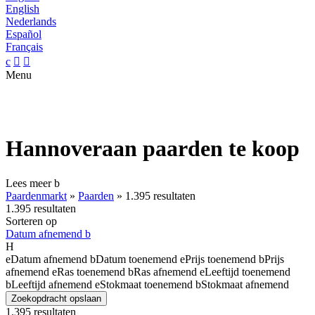
English
Nederlands
Español
Français
c


Menu
Hannoveraan paarden te koop
Lees meer
b
Paardenmarkt
»
Paarden
»
1.395 resultaten
1.395 resultaten
Sorteren op
Datum afnemend
b
H
e
Datum afnemend
b
Datum toenemend
e
Prijs toenemend
b
Prijs
afnemend
e
Ras toenemend
b
Ras afnemend
e
Leeftijd toenemend
b
Leeftijd afnemend
e
Stokmaat toenemend
b
Stokmaat afnemend
Zoekopdracht opslaan
1.395 resultaten