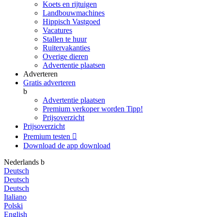
Koets en rijtuigen
Landbouwmachines
Hippisch Vastgoed
Vacatures
Stallen te huur
Ruitervakanties
Overige dieren
Advertentie plaatsen
Adverteren
Gratis adverteren
b
Advertentie plaatsen
Premium verkoper worden
Tipp!
Prijsoverzicht
Prijsoverzicht
Premium testen

Download de app
download
Nederlands
b
Deutsch
Deutsch
Deutsch
Italiano
Polski
English