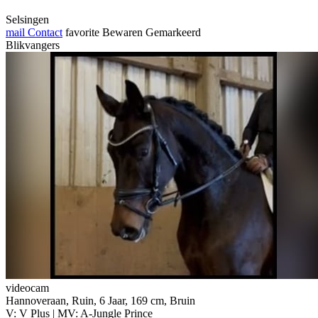
Selsingen
mail
Contact
favorite
Bewaren
Gemarkeerd
Blikvangers
videocam
Hannoveraan, Ruin, 6 Jaar, 169 cm, Bruin
V: V Plus | MV: A-Jungle Prince