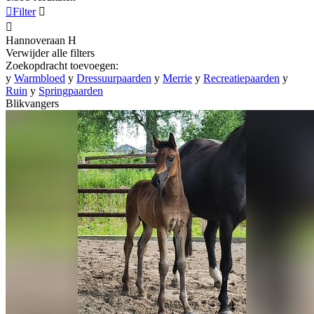

Filter


Hannoveraan
H
Verwijder alle filters
Zoekopdracht toevoegen:
y
Warmbloed
y
Dressuurpaarden
y
Merrie
y
Recreatiepaarden
y
Ruin
y
Springpaarden
Blikvangers