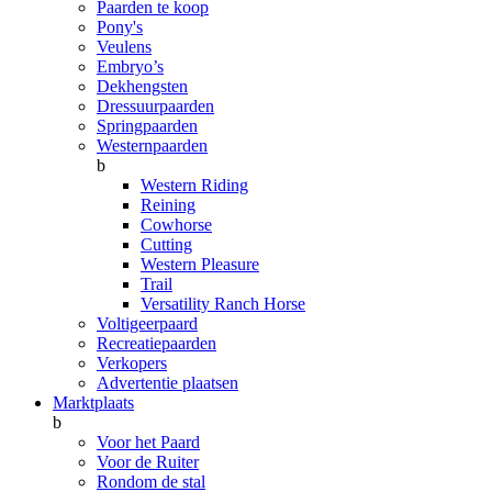
Paarden te koop
Pony's
Veulens
Embryo’s
Dekhengsten
Dressuurpaarden
Springpaarden
Westernpaarden
b
Western Riding
Reining
Cowhorse
Cutting
Western Pleasure
Trail
Versatility Ranch Horse
Voltigeerpaard
Recreatiepaarden
Verkopers
Advertentie plaatsen
Marktplaats
b
Voor het Paard
Voor de Ruiter
Rondom de stal