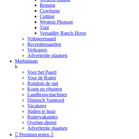
Reining
Cowhorse
Cutting
Western Pleasure
Trail
Versatility Ranch Horse
Voltigeerpaard
Recreatiepaarden
Verkopers
Advertentie plaatsen
Marktplaats
b
Voor het Paard
Voor de Ruiter
Rondom de stal
Koets en rijtuigen
Landbouwmachines
Hippisch Vastgoed
Vacatures
Stallen te huur
Ruitervakanties
Overige dieren
Advertentie plaatsen

Premium testen
