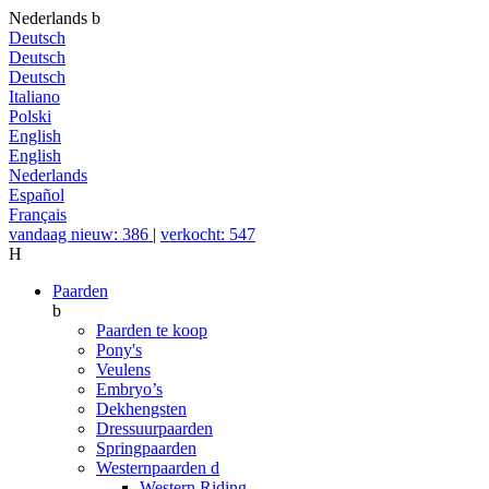
Nederlands
b
Deutsch
Deutsch
Deutsch
Italiano
Polski
English
English
Nederlands
Español
Français
vandaag nieuw: 386
|
verkocht: 547
H
Paarden
b
Paarden te koop
Pony's
Veulens
Embryo’s
Dekhengsten
Dressuurpaarden
Springpaarden
Westernpaarden
d
Western Riding