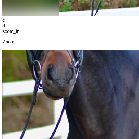
c
d
zoom_in
Zoom