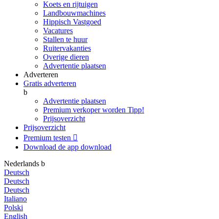
Koets en rijtuigen
Landbouwmachines
Hippisch Vastgoed
Vacatures
Stallen te huur
Ruitervakanties
Overige dieren
Advertentie plaatsen
Adverteren
Gratis adverteren
b
Advertentie plaatsen
Premium verkoper worden
Tipp!
Prijsoverzicht
Prijsoverzicht
Premium testen

Download de app
download
Nederlands
b
Deutsch
Deutsch
Deutsch
Italiano
Polski
English