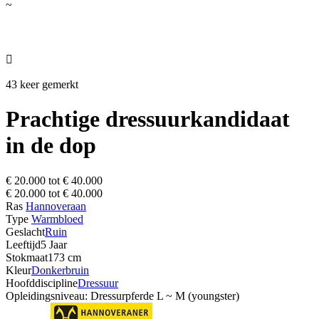
~

43 keer gemerkt
Prachtige dressuurkandidaat
in de dop
€ 20.000 tot € 40.000
€ 20.000 tot € 40.000
Ras
Hannoveraan
Type
Warmbloed
Geslacht
Ruin
Leeftijd
5 Jaar
Stokmaat
173 cm
Kleur
Donkerbruin
Hoofddiscipline
Dressuur
Opleidingsniveau: Dressurpferde L ~ M (youngster)