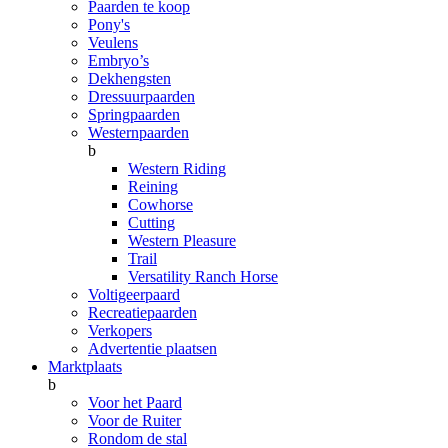
Paarden te koop
Pony's
Veulens
Embryo’s
Dekhengsten
Dressuurpaarden
Springpaarden
Westernpaarden
b
Western Riding
Reining
Cowhorse
Cutting
Western Pleasure
Trail
Versatility Ranch Horse
Voltigeerpaard
Recreatiepaarden
Verkopers
Advertentie plaatsen
Marktplaats
b
Voor het Paard
Voor de Ruiter
Rondom de stal