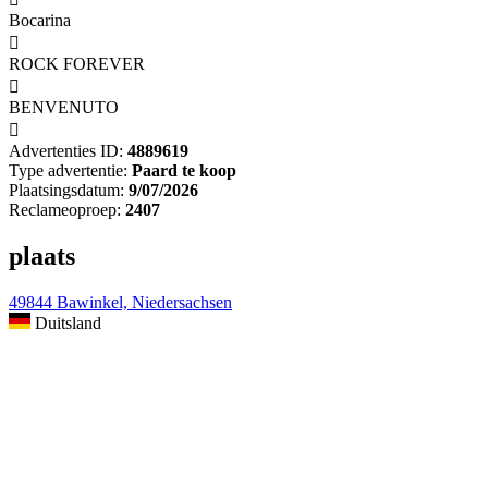
Bocarina

ROCK FOREVER

BENVENUTO

Advertenties ID:
4889619
Type advertentie:
Paard te koop
Plaatsingsdatum:
9/07/2026
Reclameoproep:
2407
plaats
49844 Bawinkel, Niedersachsen
Duitsland