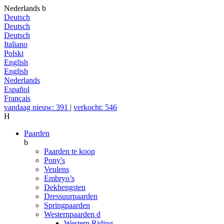
Nederlands
b
Deutsch
Deutsch
Deutsch
Italiano
Polski
English
English
Nederlands
Español
Français
vandaag nieuw: 391
|
verkocht: 546
H
Paarden
b
Paarden te koop
Pony's
Veulens
Embryo’s
Dekhengsten
Dressuurpaarden
Springpaarden
Westernpaarden
d
Western Riding