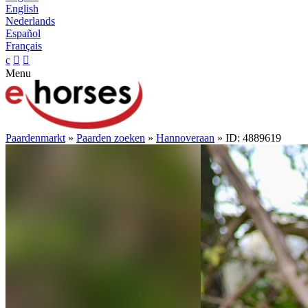
English
Nederlands
Español
Français
c


Menu
Paardenmarkt
»
Paarden zoeken
»
Hannoveraan
» ID: 4889619