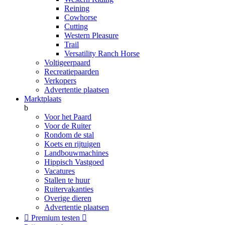
Reining
Cowhorse
Cutting
Western Pleasure
Trail
Versatility Ranch Horse
Voltigeerpaard
Recreatiepaarden
Verkopers
Advertentie plaatsen
Marktplaats
b
Voor het Paard
Voor de Ruiter
Rondom de stal
Koets en rijtuigen
Landbouwmachines
Hippisch Vastgoed
Vacatures
Stallen te huur
Ruitervakanties
Overige dieren
Advertentie plaatsen

Premium testen
