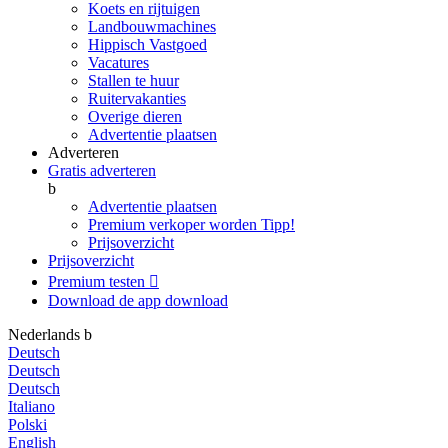
Koets en rijtuigen
Landbouwmachines
Hippisch Vastgoed
Vacatures
Stallen te huur
Ruitervakanties
Overige dieren
Advertentie plaatsen
Adverteren
Gratis adverteren
b
Advertentie plaatsen
Premium verkoper worden
Tipp!
Prijsoverzicht
Prijsoverzicht
Premium testen

Download de app
download
Nederlands
b
Deutsch
Deutsch
Deutsch
Italiano
Polski
English