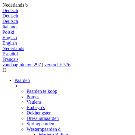
Nederlands
b
Deutsch
Deutsch
Deutsch
Italiano
Polski
English
English
Nederlands
Español
Français
vandaag nieuw: 297
|
verkocht: 576
H
Paarden
b
Paarden te koop
Pony's
Veulens
Embryo’s
Dekhengsten
Dressuurpaarden
Springpaarden
Westernpaarden
d
Western Riding