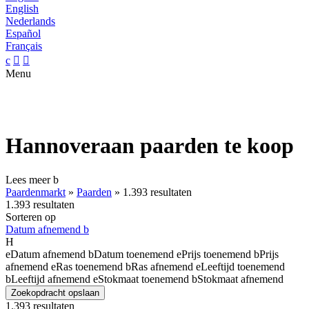
English
Nederlands
Español
Français
c


Menu
Hannoveraan paarden te koop
Lees meer
b
Paardenmarkt
»
Paarden
»
1.393 resultaten
1.393 resultaten
Sorteren op
Datum afnemend
b
H
e
Datum afnemend
b
Datum toenemend
e
Prijs toenemend
b
Prijs
afnemend
e
Ras toenemend
b
Ras afnemend
e
Leeftijd toenemend
b
Leeftijd afnemend
e
Stokmaat toenemend
b
Stokmaat afnemend
Zoekopdracht opslaan
1.393 resultaten