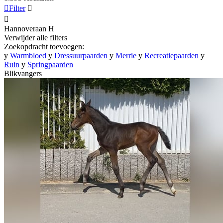

Filter


Hannoveraan
H
Verwijder alle filters
Zoekopdracht toevoegen:
y
Warmbloed
y
Dressuurpaarden
y
Merrie
y
Recreatiepaarden
y
Ruin
y
Springpaarden
Blikvangers