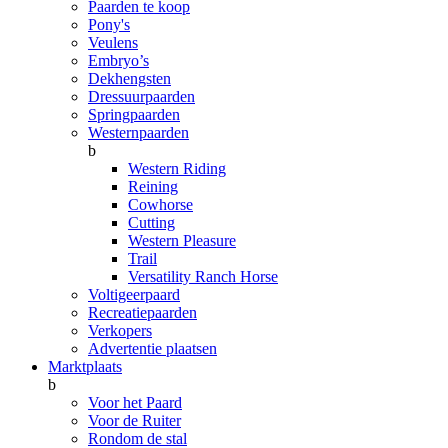
Paarden te koop
Pony's
Veulens
Embryo’s
Dekhengsten
Dressuurpaarden
Springpaarden
Westernpaarden
b
Western Riding
Reining
Cowhorse
Cutting
Western Pleasure
Trail
Versatility Ranch Horse
Voltigeerpaard
Recreatiepaarden
Verkopers
Advertentie plaatsen
Marktplaats
b
Voor het Paard
Voor de Ruiter
Rondom de stal