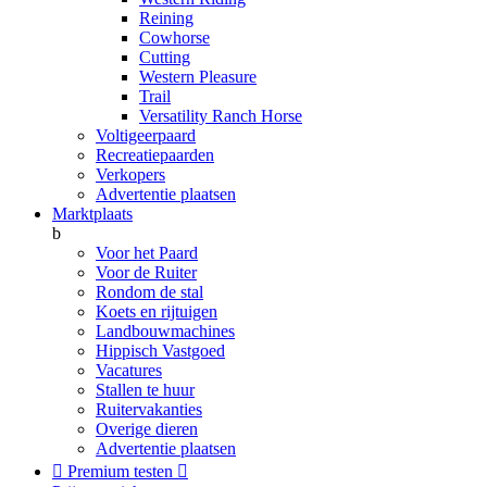
Reining
Cowhorse
Cutting
Western Pleasure
Trail
Versatility Ranch Horse
Voltigeerpaard
Recreatiepaarden
Verkopers
Advertentie plaatsen
Marktplaats
b
Voor het Paard
Voor de Ruiter
Rondom de stal
Koets en rijtuigen
Landbouwmachines
Hippisch Vastgoed
Vacatures
Stallen te huur
Ruitervakanties
Overige dieren
Advertentie plaatsen

Premium testen
