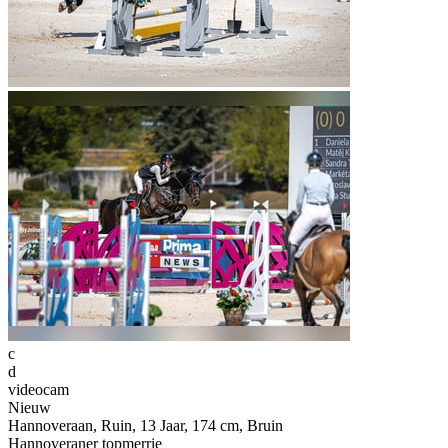
c
d
videocam
Nieuw
Hannoveraan, Ruin, 13 Jaar, 174 cm, Bruin
Hannoveraner topmerrie