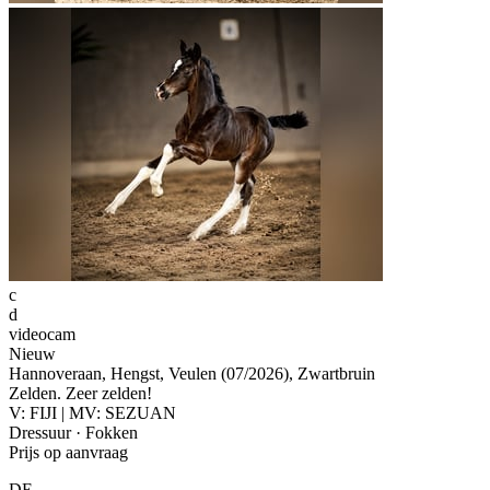
c
d
videocam
Nieuw
Hannoveraan, Hengst, Veulen (07/2026), Zwartbruin
Zelden. Zeer zelden!
V: FIJI | MV: SEZUAN
Dressuur · Fokken
Prijs op aanvraag
DE