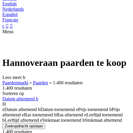
English
Nederlands
Español
Français
c


Menu
Hannoveraan paarden te koop
Lees meer
b
Paardenmarkt
»
Paarden
»
1.400 resultaten
1.400 resultaten
Sorteren op
Datum afnemend
b
H
e
Datum afnemend
b
Datum toenemend
e
Prijs toenemend
b
Prijs
afnemend
e
Ras toenemend
b
Ras afnemend
e
Leeftijd toenemend
b
Leeftijd afnemend
e
Stokmaat toenemend
b
Stokmaat afnemend
Zoekopdracht opslaan
1.400 resultaten