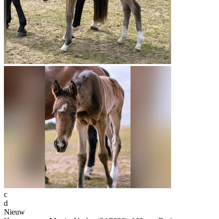
c
d
Nieuw