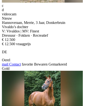
c
d
videocam
Nieuw
Hannoveraan, Merrie, 3 Jaar, Donkerbruin
Vivaldo’s dochter
V: Vivaldos | MV: Finest
Dressuur · Fokken · Recreatief
€ 12.500
€ 12.500 vraagprijs
DE
Oerel
mail
Contact
favorite
Bewaren
Gemarkeerd
Gold