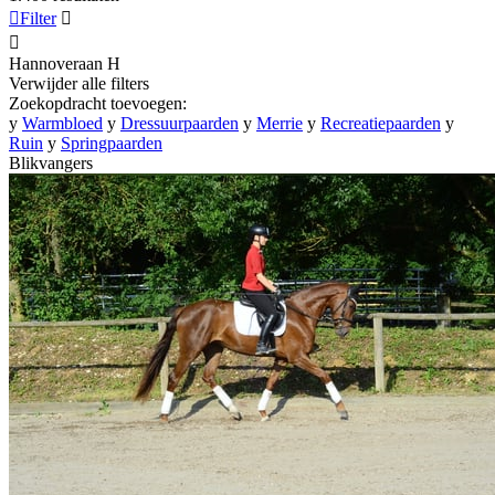

Filter


Hannoveraan
H
Verwijder alle filters
Zoekopdracht toevoegen:
y
Warmbloed
y
Dressuurpaarden
y
Merrie
y
Recreatiepaarden
y
Ruin
y
Springpaarden
Blikvangers