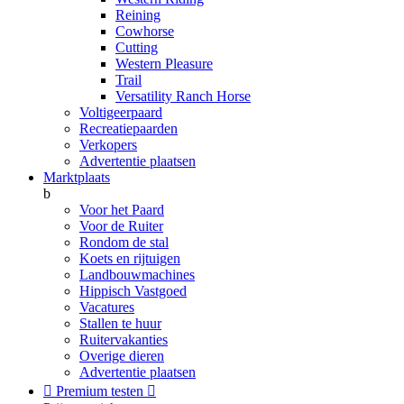
Reining
Cowhorse
Cutting
Western Pleasure
Trail
Versatility Ranch Horse
Voltigeerpaard
Recreatiepaarden
Verkopers
Advertentie plaatsen
Marktplaats
b
Voor het Paard
Voor de Ruiter
Rondom de stal
Koets en rijtuigen
Landbouwmachines
Hippisch Vastgoed
Vacatures
Stallen te huur
Ruitervakanties
Overige dieren
Advertentie plaatsen

Premium testen
