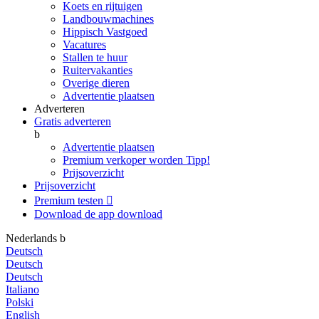
Koets en rijtuigen
Landbouwmachines
Hippisch Vastgoed
Vacatures
Stallen te huur
Ruitervakanties
Overige dieren
Advertentie plaatsen
Adverteren
Gratis adverteren
b
Advertentie plaatsen
Premium verkoper worden
Tipp!
Prijsoverzicht
Prijsoverzicht
Premium testen

Download de app
download
Nederlands
b
Deutsch
Deutsch
Deutsch
Italiano
Polski
English