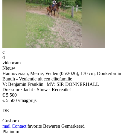
c
d
videocam
Nieuw
Hannoveraan, Merrie, Veulen (05/2026), 170 cm, Donkerbruin
Banuh - Veulentje uit een elitefamilie
V: Benjamin Franklin | MV: SIR DONNERHALL
Dressuur · Jacht · Show · Recreatief
€ 5.500
€ 5.500 vraagprijs
DE
Gusborn
mail
Contact
favorite
Bewaren
Gemarkeerd
Platinum