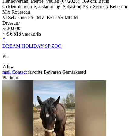
Hannoveraan, Merrie, Veulen (04/2026), 169 cm, Bruin
Gekleurde merrie, afstamming: Sebastino PS x Secret x Belissimo
M x Rousseau
V: Sebastino PS | MV: BELISSIMO M
Dressuur
zł 30.000
~ € 6.516 vraagprijs

DREAM HOLIDAY SP ZOO
PL
Zdów
mail
Contact
favorite
Bewaren
Gemarkeerd
Platinum