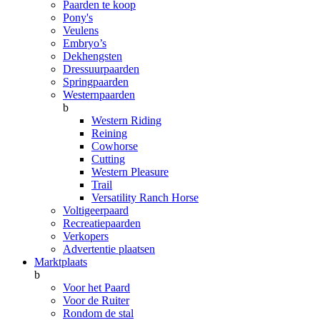
Paarden te koop
Pony's
Veulens
Embryo’s
Dekhengsten
Dressuurpaarden
Springpaarden
Westernpaarden
b
Western Riding
Reining
Cowhorse
Cutting
Western Pleasure
Trail
Versatility Ranch Horse
Voltigeerpaard
Recreatiepaarden
Verkopers
Advertentie plaatsen
Marktplaats
b
Voor het Paard
Voor de Ruiter
Rondom de stal