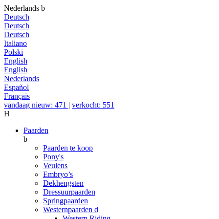
Nederlands
b
Deutsch
Deutsch
Deutsch
Italiano
Polski
English
English
Nederlands
Español
Français
vandaag nieuw: 471
|
verkocht: 551
H
Paarden
b
Paarden te koop
Pony's
Veulens
Embryo’s
Dekhengsten
Dressuurpaarden
Springpaarden
Westernpaarden
d
Western Riding