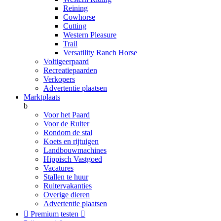
Reining
Cowhorse
Cutting
Western Pleasure
Trail
Versatility Ranch Horse
Voltigeerpaard
Recreatiepaarden
Verkopers
Advertentie plaatsen
Marktplaats
b
Voor het Paard
Voor de Ruiter
Rondom de stal
Koets en rijtuigen
Landbouwmachines
Hippisch Vastgoed
Vacatures
Stallen te huur
Ruitervakanties
Overige dieren
Advertentie plaatsen

Premium testen
