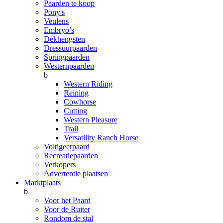
Paarden te koop
Pony's
Veulens
Embryo’s
Dekhengsten
Dressuurpaarden
Springpaarden
Westernpaarden
b
Western Riding
Reining
Cowhorse
Cutting
Western Pleasure
Trail
Versatility Ranch Horse
Voltigeerpaard
Recreatiepaarden
Verkopers
Advertentie plaatsen
Marktplaats
b
Voor het Paard
Voor de Ruiter
Rondom de stal