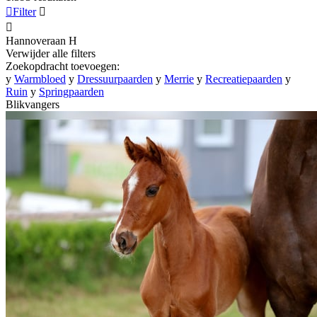

Filter


Hannoveraan
H
Verwijder alle filters
Zoekopdracht toevoegen:
y
Warmbloed
y
Dressuurpaarden
y
Merrie
y
Recreatiepaarden
y
Ruin
y
Springpaarden
Blikvangers