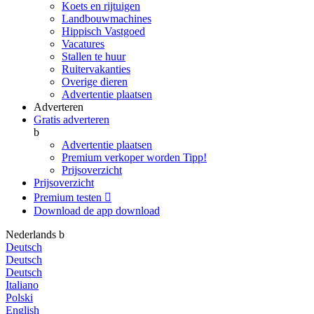
Koets en rijtuigen
Landbouwmachines
Hippisch Vastgoed
Vacatures
Stallen te huur
Ruitervakanties
Overige dieren
Advertentie plaatsen
Adverteren
Gratis adverteren
b
Advertentie plaatsen
Premium verkoper worden
Tipp!
Prijsoverzicht
Prijsoverzicht
Premium testen

Download de app
download
Nederlands
b
Deutsch
Deutsch
Deutsch
Italiano
Polski
English