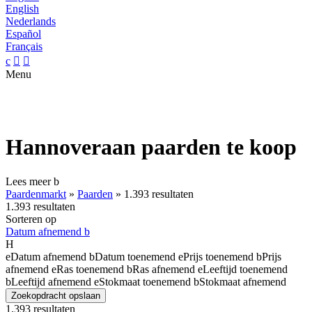
English
Nederlands
Español
Français
c


Menu
Hannoveraan paarden te koop
Lees meer
b
Paardenmarkt
»
Paarden
»
1.393 resultaten
1.393 resultaten
Sorteren op
Datum afnemend
b
H
e
Datum afnemend
b
Datum toenemend
e
Prijs toenemend
b
Prijs
afnemend
e
Ras toenemend
b
Ras afnemend
e
Leeftijd toenemend
b
Leeftijd afnemend
e
Stokmaat toenemend
b
Stokmaat afnemend
Zoekopdracht opslaan
1.393 resultaten