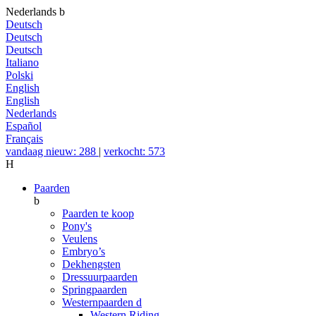
Nederlands
b
Deutsch
Deutsch
Deutsch
Italiano
Polski
English
English
Nederlands
Español
Français
vandaag nieuw: 288
|
verkocht: 573
H
Paarden
b
Paarden te koop
Pony's
Veulens
Embryo’s
Dekhengsten
Dressuurpaarden
Springpaarden
Westernpaarden
d
Western Riding