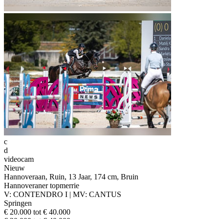
c
d
videocam
Nieuw
Hannoveraan, Ruin, 13 Jaar, 174 cm, Bruin
Hannoveraner topmerrie
V: CONTENDRO I | MV: CANTUS
Springen
€ 20.000 tot € 40.000