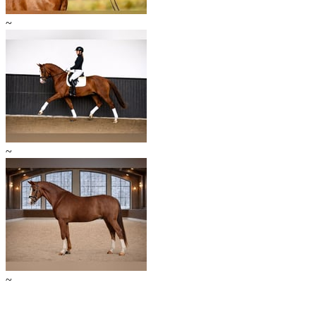
~
~
~