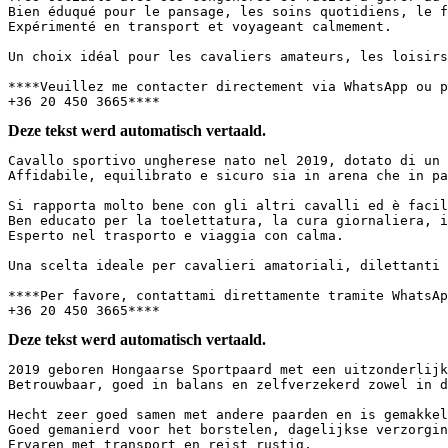
Bien éduqué pour le pansage, les soins quotidiens, le fe
Expérimenté en transport et voyageant calmement.  

Un choix idéal pour les cavaliers amateurs, les loisirs 
****Veuillez me contacter directement via WhatsApp ou pa
+36 20 450 3665****
Deze tekst werd automatisch vertaald.
Cavallo sportivo ungherese nato nel 2019, dotato di un 
Affidabile, equilibrato e sicuro sia in arena che in pas
Si rapporta molto bene con gli altri cavalli ed è facile
Ben educato per la toelettatura, la cura giornaliera, il
Esperto nel trasporto e viaggia con calma.  

Una scelta ideale per cavalieri amatoriali, dilettanti o
****Per favore, contattami direttamente tramite WhatsApp
+36 20 450 3665****
Deze tekst werd automatisch vertaald.
2019 geboren Hongaarse Sportpaard met een uitzonderlijk 
Betrouwbaar, goed in balans en zelfverzekerd zowel in de
Hecht zeer goed samen met andere paarden en is gemakkeli
Goed gemanierd voor het borstelen, dagelijkse verzorging
Ervaren met transport en reist rustig.  
