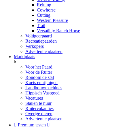
Reining
Cowhorse
Cutting
Western Pleasure
Trail
Versatility Ranch Horse
Voltigeerpaard
Recreatiepaarden
Verkopers
Advertentie plaatsen
Marktplaats
b
Voor het Paard
Voor de Ruiter
Rondom de stal
Koets en rijtuigen
Landbouwmachines
Hippisch Vastgoed
Vacatures
Stallen te huur
Ruitervakanties
Overige dieren
Advertentie plaatsen

Premium testen
