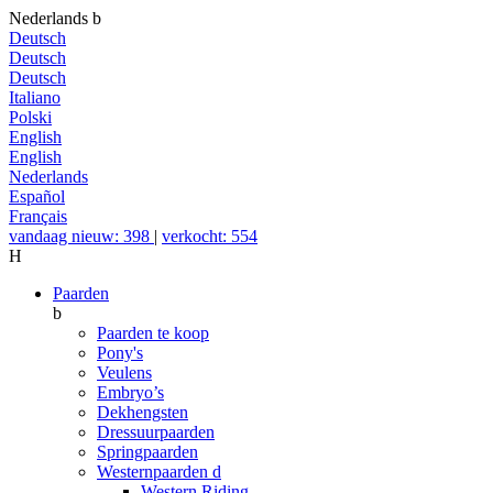
Nederlands
b
Deutsch
Deutsch
Deutsch
Italiano
Polski
English
English
Nederlands
Español
Français
vandaag nieuw: 398
|
verkocht: 554
H
Paarden
b
Paarden te koop
Pony's
Veulens
Embryo’s
Dekhengsten
Dressuurpaarden
Springpaarden
Westernpaarden
d
Western Riding