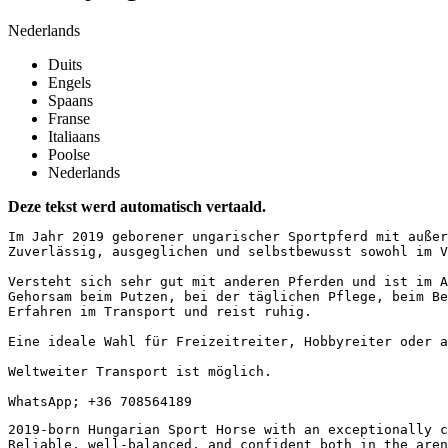
Nederlands
Duits
Engels
Spaans
Franse
Italiaans
Poolse
Nederlands
Deze tekst werd automatisch vertaald.
Im Jahr 2019 geborener ungarischer Sportpferd mit außer
Zuverlässig, ausgeglichen und selbstbewusst sowohl im Vi
Versteht sich sehr gut mit anderen Pferden und ist im Al
Gehorsam beim Putzen, bei der täglichen Pflege, beim Bes
Erfahren im Transport und reist ruhig.  

Eine ideale Wahl für Freizeitreiter, Hobbyreiter oder al
Weltweiter Transport ist möglich.

WhatsApp; +36 708564189
2019-born Hungarian Sport Horse with an exceptionally ca
Reliable, well-balanced, and confident both in the arena