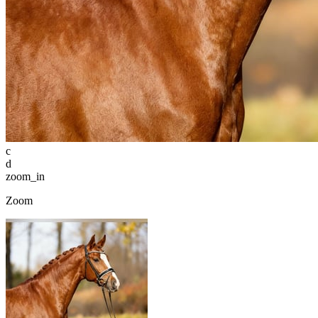
c
d
zoom_in
Zoom