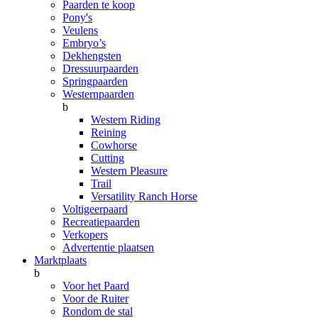
Paarden te koop
Pony's
Veulens
Embryo’s
Dekhengsten
Dressuurpaarden
Springpaarden
Westernpaarden
b
Western Riding
Reining
Cowhorse
Cutting
Western Pleasure
Trail
Versatility Ranch Horse
Voltigeerpaard
Recreatiepaarden
Verkopers
Advertentie plaatsen
Marktplaats
b
Voor het Paard
Voor de Ruiter
Rondom de stal