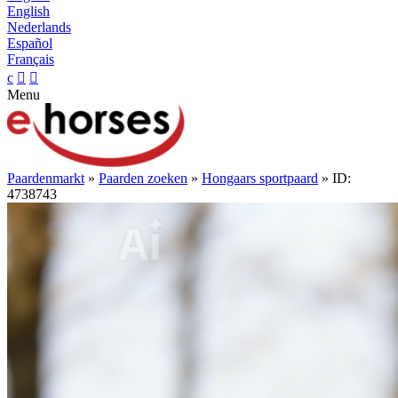
English
Nederlands
Español
Français
c


Menu
Paardenmarkt
»
Paarden zoeken
»
Hongaars sportpaard
» ID:
4738743