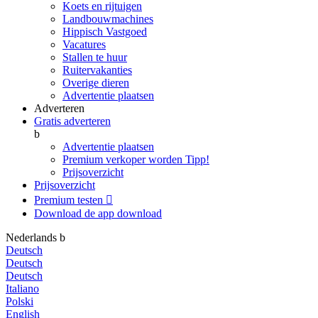
Koets en rijtuigen
Landbouwmachines
Hippisch Vastgoed
Vacatures
Stallen te huur
Ruitervakanties
Overige dieren
Advertentie plaatsen
Adverteren
Gratis adverteren
b
Advertentie plaatsen
Premium verkoper worden
Tipp!
Prijsoverzicht
Prijsoverzicht
Premium testen

Download de app
download
Nederlands
b
Deutsch
Deutsch
Deutsch
Italiano
Polski
English