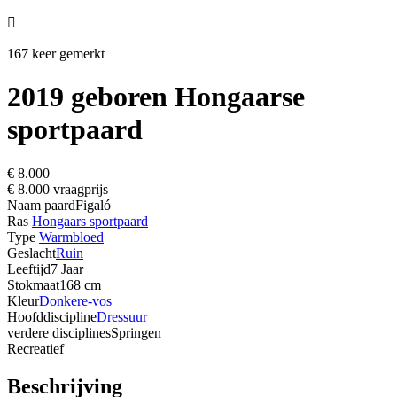

167 keer gemerkt
2019 geboren Hongaarse
sportpaard
€ 8.000
€ 8.000 vraagprijs
Naam paard
Figaló
Ras
Hongaars sportpaard
Type
Warmbloed
Geslacht
Ruin
Leeftijd
7 Jaar
Stokmaat
168 cm
Kleur
Donkere-vos
Hoofddiscipline
Dressuur
verdere disciplines
Springen
Recreatief
Beschrijving