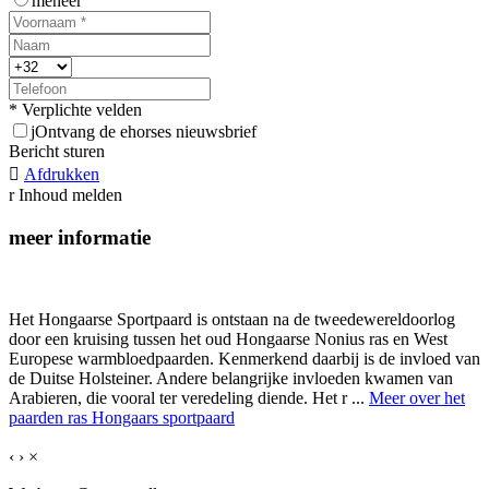
meneer
* Verplichte velden
j
Ontvang de ehorses nieuwsbrief
Bericht sturen

Afdrukken
r
Inhoud melden
meer informatie
Het Hongaarse Sportpaard is ontstaan na de tweedewereldoorlog
door een kruising tussen het oud Hongaarse Nonius ras en West
Europese warmbloedpaarden. Kenmerkend daarbij is de invloed van
de Duitse Holsteiner. Andere belangrijke invloeden kwamen van
Arabieren, die vooral ter veredeling diende. Het r ...
Meer over het
paarden ras Hongaars sportpaard
‹
›
×