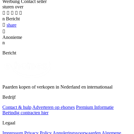
Werbung
Contact seller
sturen over





n
Bericht

share

Anonieme
n
Bericht
Paarden kopen of verkopen in Nederland en internationaal
Bedrijf
Contact & hulp
Adverteren op ehorses
Premium Informatie
Beëindig contracten hier
Legaal
Impressum
Privacy Policy
Annuleringsvoorwaarden
Algemene