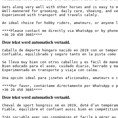
Gets along very well with other horses and is easy to ma
Well-mannered for grooming, daily care, shoeing, and vet
Experienced with transport and travels calmly.

An ideal choice for hobby riders, amateurs, or anyone lo
****Please contact me directly via WhatsApp or by phone 
+36 20 450 3665****
Deze tekst werd automatisch vertaald.
Caballo de deporte húngaro nacido en 2019 con un temper
Confiable, equilibrado y seguro tanto en la pista como e
Se lleva muy bien con otros caballos y es fácil de manej
Bien educado para el aseo, cuidado diario, herrado y man
Experimentado en transporte y viaja con calma.  

Una opción ideal para jinetes aficionados, amateurs o cu
****Por favor, contáctame directamente por WhatsApp o po
+36 20 450 3665****
Deze tekst werd automatisch vertaald.
Cheval de sport hongrois né en 2019, doté d’un tempéram
Fiable, équilibré et confiant aussi bien en compétition 
Très sociable avec ses congénères et facile à gérer au q