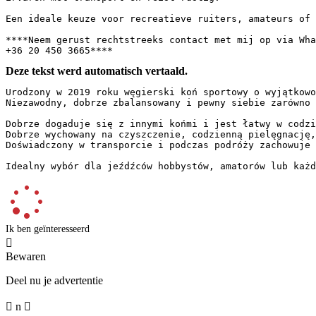
Een ideale keuze voor recreatieve ruiters, amateurs of i
****Neem gerust rechtstreeks contact met mij op via What
+36 20 450 3665****
Deze tekst werd automatisch vertaald.
Urodzony w 2019 roku węgierski koń sportowy o wyjątkowo 
Niezawodny, dobrze zbalansowany i pewny siebie zarówno w
Dobrze dogaduje się z innymi końmi i jest łatwy w codzie
Dobrze wychowany na czyszczenie, codzienną pielęgnację, 
Doświadczony w transporcie i podczas podróży zachowuje sp
Idealny wybór dla jeźdźców hobbystów, amatorów lub każd
Ik ben geïnteresseerd

Bewaren
Deel nu je advertentie

n
