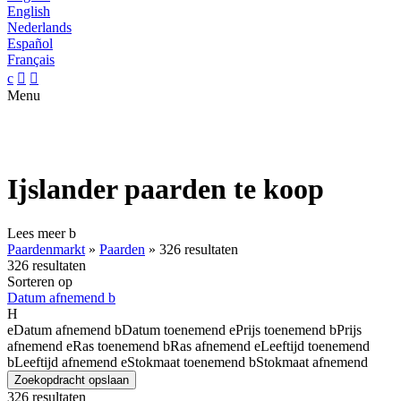
English
Nederlands
Español
Français
c


Menu
Ijslander paarden te koop
Lees meer
b
Paardenmarkt
»
Paarden
»
326 resultaten
326 resultaten
Sorteren op
Datum afnemend
b
H
e
Datum afnemend
b
Datum toenemend
e
Prijs toenemend
b
Prijs
afnemend
e
Ras toenemend
b
Ras afnemend
e
Leeftijd toenemend
b
Leeftijd afnemend
e
Stokmaat toenemend
b
Stokmaat afnemend
Zoekopdracht opslaan
326 resultaten