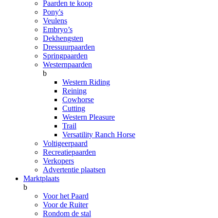
Paarden te koop
Pony's
Veulens
Embryo’s
Dekhengsten
Dressuurpaarden
Springpaarden
Westernpaarden
b
Western Riding
Reining
Cowhorse
Cutting
Western Pleasure
Trail
Versatility Ranch Horse
Voltigeerpaard
Recreatiepaarden
Verkopers
Advertentie plaatsen
Marktplaats
b
Voor het Paard
Voor de Ruiter
Rondom de stal