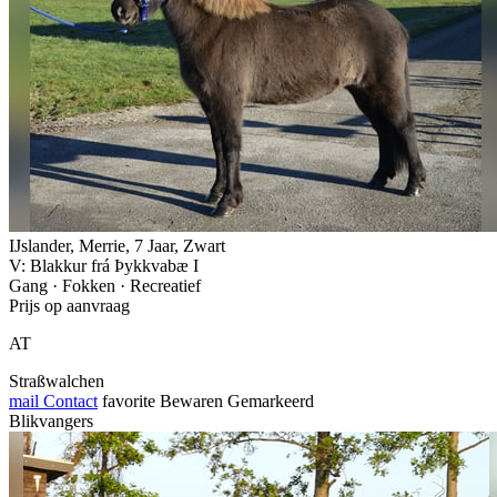
IJslander, Merrie, 7 Jaar, Zwart
V: Blakkur frá Þykkvabæ I
Gang · Fokken · Recreatief
Prijs op aanvraag
AT
Straßwalchen
mail
Contact
favorite
Bewaren
Gemarkeerd
Blikvangers