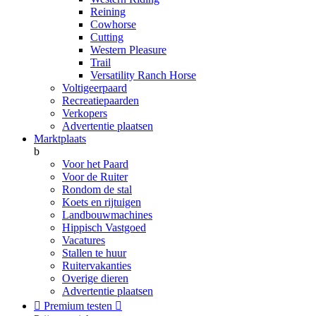
Reining
Cowhorse
Cutting
Western Pleasure
Trail
Versatility Ranch Horse
Voltigeerpaard
Recreatiepaarden
Verkopers
Advertentie plaatsen
Marktplaats
b
Voor het Paard
Voor de Ruiter
Rondom de stal
Koets en rijtuigen
Landbouwmachines
Hippisch Vastgoed
Vacatures
Stallen te huur
Ruitervakanties
Overige dieren
Advertentie plaatsen

Premium testen
