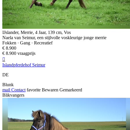
IJslander, Merrie, 4 Jaar, 139 cm, Vos
Naela van Seimur, een stijlvolle voskleurige jonge merrie
Fokken · Gang · Recreatief
€ 8.900
€ 8.900 vraagprijs

Islandpferdehof Seimur
DE
Blunk
mail
Contact
favorite
Bewaren
Gemarkeerd
Blikvangers