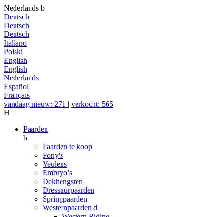
Nederlands
b
Deutsch
Deutsch
Deutsch
Italiano
Polski
English
English
Nederlands
Español
Français
vandaag nieuw: 271
|
verkocht: 565
H
Paarden
b
Paarden te koop
Pony's
Veulens
Embryo’s
Dekhengsten
Dressuurpaarden
Springpaarden
Westernpaarden
d
Western Riding