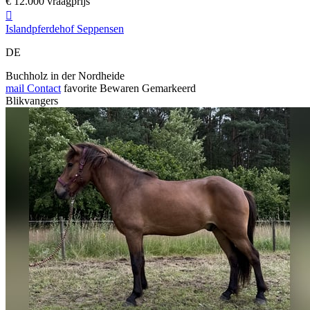
€ 12.000 vraagprijs

Islandpferdehof Seppensen
DE
Buchholz in der Nordheide
mail
Contact
favorite
Bewaren
Gemarkeerd
Blikvangers