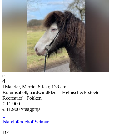
c
d
IJslander, Merrie, 6 Jaar, 138 cm
Braunisabell, aardwindkleur - Helmscheck-stoeter
Recreatief · Fokken
€ 11.900
€ 11.900 vraagprijs

Islandpferdehof Seimur
DE