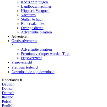
Koets en rijtuigen
Landbouwmachines
Hippisch Vastgoed
Vacatures
Stallen te huur
Ruitervakanties
Overige dieren
Advertentie plaatsen
Adverteren
Gratis adverteren
b
Advertentie plaatsen
Premium verkoper worden
Tipp!
Prijsoverzicht
Prijsoverzicht
Premium testen

Download de app
download
Nederlands
b
Deutsch
Deutsch
Deutsch
Italiano
Polski
English