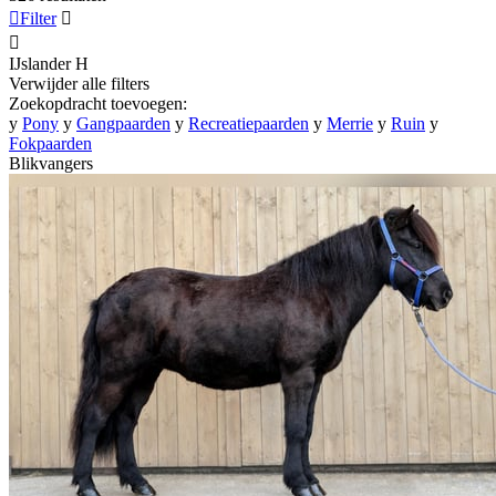

Filter


IJslander
H
Verwijder alle filters
Zoekopdracht toevoegen:
y
Pony
y
Gangpaarden
y
Recreatiepaarden
y
Merrie
y
Ruin
y
Fokpaarden
Blikvangers