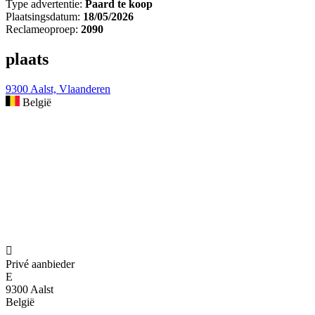
Type advertentie:
Paard te koop
Plaatsingsdatum:
18/05/2026
Reclameoproep:
2090
plaats
9300 Aalst, Vlaanderen
België

Privé aanbieder
E
9300 Aalst
België