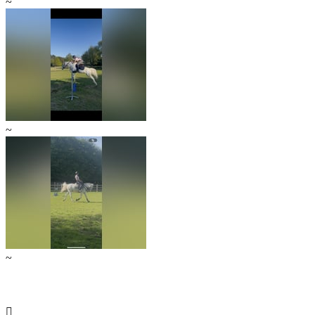
~
~
~
