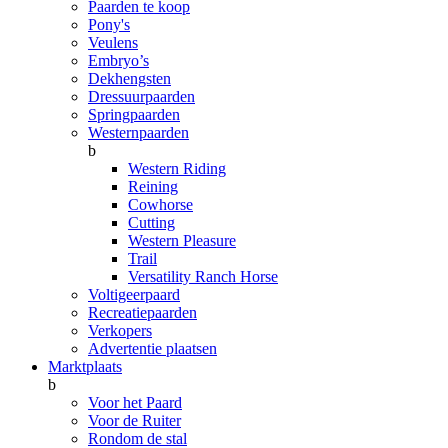
Paarden te koop
Pony's
Veulens
Embryo’s
Dekhengsten
Dressuurpaarden
Springpaarden
Westernpaarden
b
Western Riding
Reining
Cowhorse
Cutting
Western Pleasure
Trail
Versatility Ranch Horse
Voltigeerpaard
Recreatiepaarden
Verkopers
Advertentie plaatsen
Marktplaats
b
Voor het Paard
Voor de Ruiter
Rondom de stal