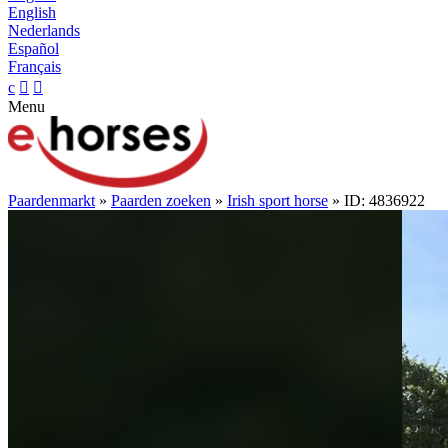
English
Nederlands
Español
Français
c


Menu
Paardenmarkt
»
Paarden zoeken
»
Irish sport horse
» ID: 4836922