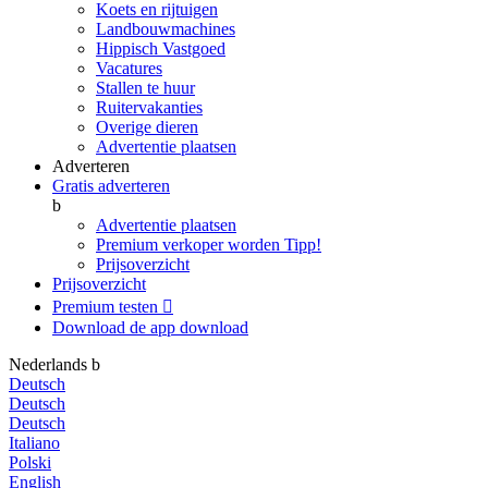
Koets en rijtuigen
Landbouwmachines
Hippisch Vastgoed
Vacatures
Stallen te huur
Ruitervakanties
Overige dieren
Advertentie plaatsen
Adverteren
Gratis adverteren
b
Advertentie plaatsen
Premium verkoper worden
Tipp!
Prijsoverzicht
Prijsoverzicht
Premium testen

Download de app
download
Nederlands
b
Deutsch
Deutsch
Deutsch
Italiano
Polski
English