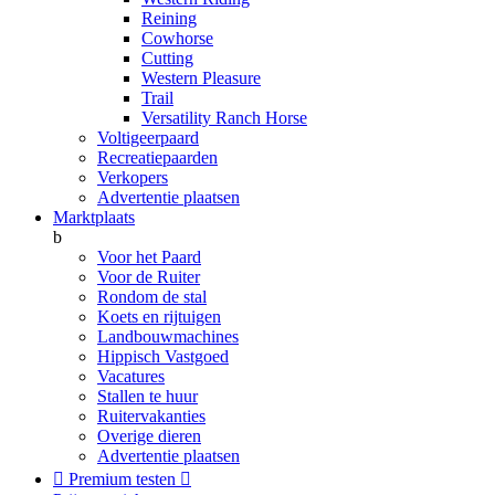
Reining
Cowhorse
Cutting
Western Pleasure
Trail
Versatility Ranch Horse
Voltigeerpaard
Recreatiepaarden
Verkopers
Advertentie plaatsen
Marktplaats
b
Voor het Paard
Voor de Ruiter
Rondom de stal
Koets en rijtuigen
Landbouwmachines
Hippisch Vastgoed
Vacatures
Stallen te huur
Ruitervakanties
Overige dieren
Advertentie plaatsen

Premium testen
