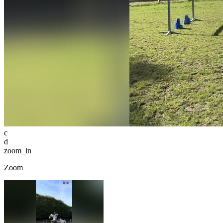
c
d
zoom_in
Zoom