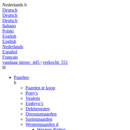
Nederlands
b
Deutsch
Deutsch
Deutsch
Italiano
Polski
English
English
Nederlands
Español
Français
vandaag nieuw: 445
|
verkocht: 551
H
Paarden
b
Paarden te koop
Pony's
Veulens
Embryo’s
Dekhengsten
Dressuurpaarden
Springpaarden
Westernpaarden
d
Western Riding