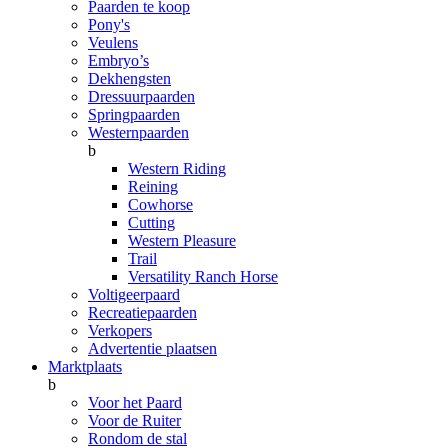
Paarden te koop
Pony's
Veulens
Embryo’s
Dekhengsten
Dressuurpaarden
Springpaarden
Westernpaarden
b
Western Riding
Reining
Cowhorse
Cutting
Western Pleasure
Trail
Versatility Ranch Horse
Voltigeerpaard
Recreatiepaarden
Verkopers
Advertentie plaatsen
Marktplaats
b
Voor het Paard
Voor de Ruiter
Rondom de stal