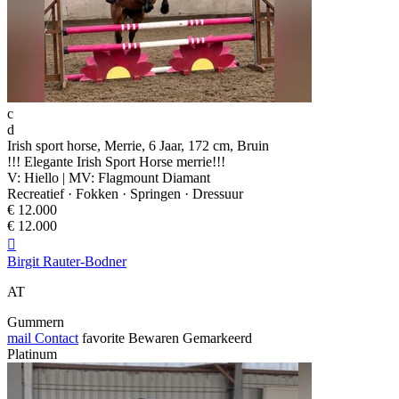
c
d
Irish sport horse, Merrie, 6 Jaar, 172 cm, Bruin
!!! Elegante Irish Sport Horse merrie!!!
V: Hiello | MV: Flagmount Diamant
Recreatief · Fokken · Springen · Dressuur
€ 12.000
€ 12.000

Birgit Rauter-Bodner
AT
Gummern
mail
Contact
favorite
Bewaren
Gemarkeerd
Platinum