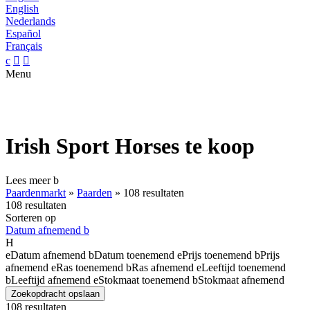
English
Nederlands
Español
Français
c


Menu
Irish Sport Horses te koop
Lees meer
b
Paardenmarkt
»
Paarden
»
108 resultaten
108 resultaten
Sorteren op
Datum afnemend
b
H
e
Datum afnemend
b
Datum toenemend
e
Prijs toenemend
b
Prijs
afnemend
e
Ras toenemend
b
Ras afnemend
e
Leeftijd toenemend
b
Leeftijd afnemend
e
Stokmaat toenemend
b
Stokmaat afnemend
Zoekopdracht opslaan
108 resultaten