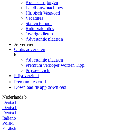
Koets en rijtuigen
Landbouwmachines
Hippisch Vastgoed
Vacatures
Stallen te huur
Ruitervakanties
Overige dieren
Advertentie plaatsen
Adverteren
Gratis adverteren
b
Advertentie plaatsen
Premium verkoper worden
Tipp!
Prijsoverzicht
Prijsoverzicht
Premium testen

Download de app
download
Nederlands
b
Deutsch
Deutsch
Deutsch
Italiano
Polski
English