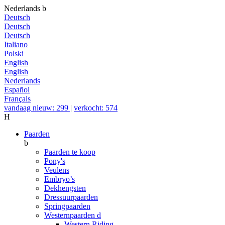
Nederlands
b
Deutsch
Deutsch
Deutsch
Italiano
Polski
English
English
Nederlands
Español
Français
vandaag nieuw: 299
|
verkocht: 574
H
Paarden
b
Paarden te koop
Pony's
Veulens
Embryo’s
Dekhengsten
Dressuurpaarden
Springpaarden
Westernpaarden
d
Western Riding