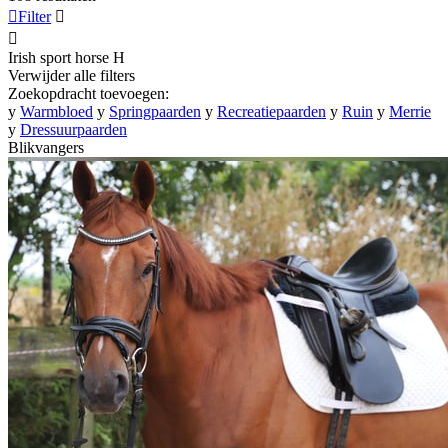

Filter


Irish sport horse
H
Verwijder alle filters
Zoekopdracht toevoegen:
y
Warmbloed
y
Springpaarden
y
Recreatiepaarden
y
Ruin
y
Merrie
y
Dressuurpaarden
Blikvangers