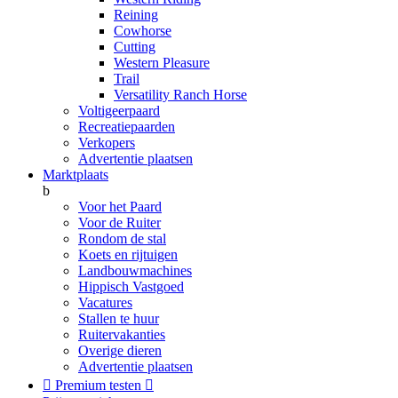
Reining
Cowhorse
Cutting
Western Pleasure
Trail
Versatility Ranch Horse
Voltigeerpaard
Recreatiepaarden
Verkopers
Advertentie plaatsen
Marktplaats
b
Voor het Paard
Voor de Ruiter
Rondom de stal
Koets en rijtuigen
Landbouwmachines
Hippisch Vastgoed
Vacatures
Stallen te huur
Ruitervakanties
Overige dieren
Advertentie plaatsen

Premium testen
