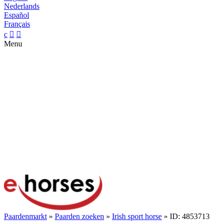
Nederlands
Español
Français
c


Menu
Paardenmarkt
»
Paarden zoeken
»
Irish sport horse
» ID: 4853713