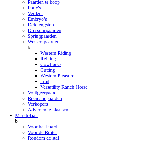
Paarden te koop
Pony's
Veulens
Embryo’s
Dekhengsten
Dressuurpaarden
Springpaarden
Westernpaarden
b
Western Riding
Reining
Cowhorse
Cutting
Western Pleasure
Trail
Versatility Ranch Horse
Voltigeerpaard
Recreatiepaarden
Verkopers
Advertentie plaatsen
Marktplaats
b
Voor het Paard
Voor de Ruiter
Rondom de stal