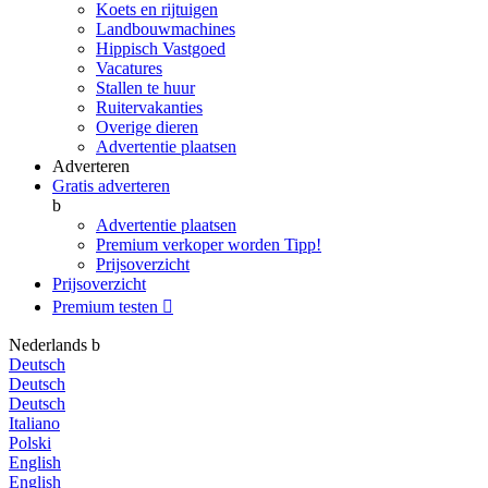
Koets en rijtuigen
Landbouwmachines
Hippisch Vastgoed
Vacatures
Stallen te huur
Ruitervakanties
Overige dieren
Advertentie plaatsen
Adverteren
Gratis adverteren
b
Advertentie plaatsen
Premium verkoper worden
Tipp!
Prijsoverzicht
Prijsoverzicht
Premium testen

Nederlands
b
Deutsch
Deutsch
Deutsch
Italiano
Polski
English
English