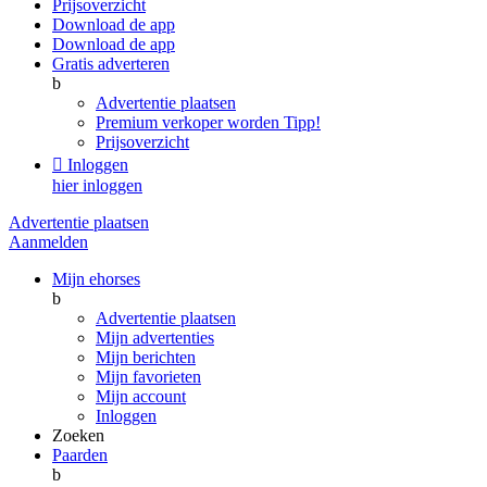
Prijsoverzicht
Download de app
Download de app
Gratis adverteren
b
Advertentie plaatsen
Premium verkoper worden
Tipp!
Prijsoverzicht

Inloggen
hier inloggen
Advertentie plaatsen
Aanmelden
Mijn ehorses
b
Advertentie plaatsen
Mijn advertenties
Mijn berichten
Mijn favorieten
Mijn account
Inloggen
Zoeken
Paarden
b