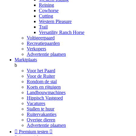
Reining
Cowhorse
Cutting
Western Pleasure
Trail
Versatility Ranch Horse
Voltigeerpaard
Recreatiepaarden
Verkopers
Advertentie plaatsen
Marktplaats
b
Voor het Paard
Voor de Ruiter
Rondom de stal
Koets en rijtuigen
Landbouwmachines
Hippisch Vastgoed
Vacatures
Stallen te huur
Ruitervakanties
Overige dieren
Advertentie plaatsen

Premium testen
