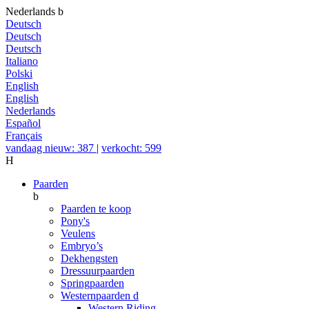
Nederlands
b
Deutsch
Deutsch
Deutsch
Italiano
Polski
English
English
Nederlands
Español
Français
vandaag nieuw: 387
|
verkocht: 599
H
Paarden
b
Paarden te koop
Pony's
Veulens
Embryo’s
Dekhengsten
Dressuurpaarden
Springpaarden
Westernpaarden
d
Western Riding