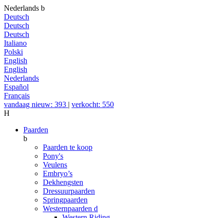
Nederlands
b
Deutsch
Deutsch
Deutsch
Italiano
Polski
English
English
Nederlands
Español
Français
vandaag nieuw: 393
|
verkocht: 550
H
Paarden
b
Paarden te koop
Pony's
Veulens
Embryo’s
Dekhengsten
Dressuurpaarden
Springpaarden
Westernpaarden
d
Western Riding