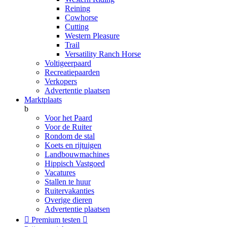
Reining
Cowhorse
Cutting
Western Pleasure
Trail
Versatility Ranch Horse
Voltigeerpaard
Recreatiepaarden
Verkopers
Advertentie plaatsen
Marktplaats
b
Voor het Paard
Voor de Ruiter
Rondom de stal
Koets en rijtuigen
Landbouwmachines
Hippisch Vastgoed
Vacatures
Stallen te huur
Ruitervakanties
Overige dieren
Advertentie plaatsen

Premium testen
