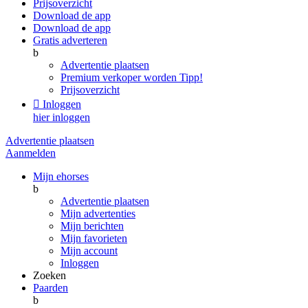
Prijsoverzicht
Download de app
Download de app
Gratis adverteren
b
Advertentie plaatsen
Premium verkoper worden
Tipp!
Prijsoverzicht

Inloggen
hier inloggen
Advertentie plaatsen
Aanmelden
Mijn ehorses
b
Advertentie plaatsen
Mijn advertenties
Mijn berichten
Mijn favorieten
Mijn account
Inloggen
Zoeken
Paarden
b