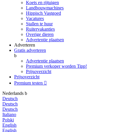
Koets en rijtuigen
Landbouwmachines
Hippisch Vastgoed
Vacatures
Stallen te huur
Ruitervakanties
Overige dieren
Advertentie plaatsen
Adverteren
Gratis adverteren
b
Advertentie plaatsen
Premium verkoper worden
Tipp!
Prijsoverzicht
Prijsoverzicht
Premium testen

Nederlands
b
Deutsch
Deutsch
Deutsch
Italiano
Polski
English
English