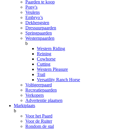
Paarden te koop
Pony's
Veulens
Embryo’s
Dekhengsten
Dressuurpaarden
Springpaarden
Westernpaarden
b
Western Riding
Reining
Cowhorse
Cutting
Western Pleasure
Trail
Versatility Ranch Horse
Voltigeerpaard
Recreatiepaarden
Verkopers
Advertentie plaatsen
Marktplaats
b
Voor het Paard
Voor de Ruiter
Rondom de stal