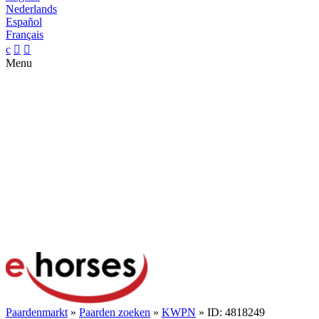
Nederlands
Español
Français
c


Menu
Paardenmarkt
»
Paarden zoeken
»
KWPN
» ID: 4818249