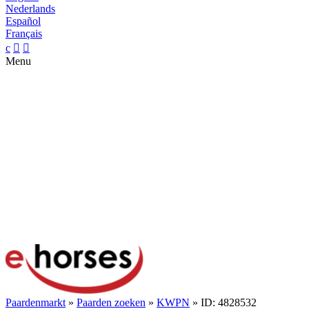
Nederlands
Español
Français
c


Menu
Paardenmarkt
»
Paarden zoeken
»
KWPN
» ID: 4828532