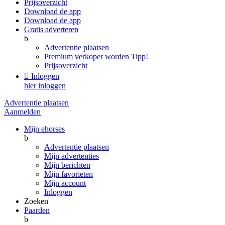
Prijsoverzicht
Download de app
Download de app
Gratis adverteren
b
Advertentie plaatsen
Premium verkoper worden
Tipp!
Prijsoverzicht

Inloggen
hier inloggen
Advertentie plaatsen
Aanmelden
Mijn ehorses
b
Advertentie plaatsen
Mijn advertenties
Mijn berichten
Mijn favorieten
Mijn account
Inloggen
Zoeken
Paarden
b