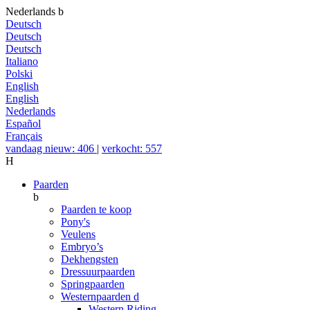
Nederlands
b
Deutsch
Deutsch
Deutsch
Italiano
Polski
English
English
Nederlands
Español
Français
vandaag nieuw: 406
|
verkocht: 557
H
Paarden
b
Paarden te koop
Pony's
Veulens
Embryo’s
Dekhengsten
Dressuurpaarden
Springpaarden
Westernpaarden
d
Western Riding