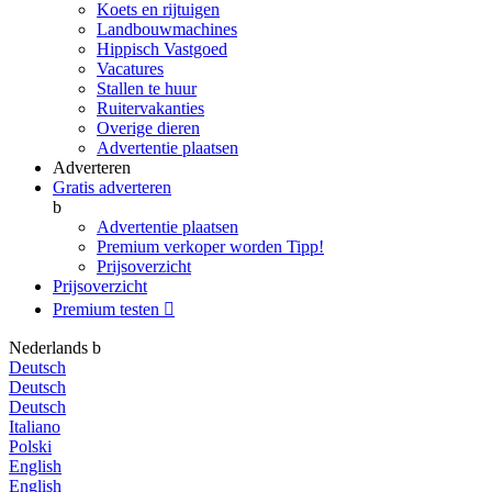
Koets en rijtuigen
Landbouwmachines
Hippisch Vastgoed
Vacatures
Stallen te huur
Ruitervakanties
Overige dieren
Advertentie plaatsen
Adverteren
Gratis adverteren
b
Advertentie plaatsen
Premium verkoper worden
Tipp!
Prijsoverzicht
Prijsoverzicht
Premium testen

Nederlands
b
Deutsch
Deutsch
Deutsch
Italiano
Polski
English
English