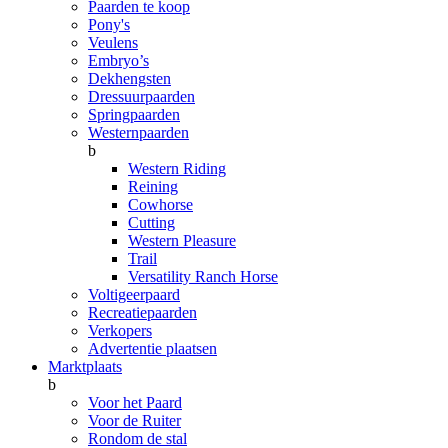
Paarden te koop
Pony's
Veulens
Embryo’s
Dekhengsten
Dressuurpaarden
Springpaarden
Westernpaarden
b
Western Riding
Reining
Cowhorse
Cutting
Western Pleasure
Trail
Versatility Ranch Horse
Voltigeerpaard
Recreatiepaarden
Verkopers
Advertentie plaatsen
Marktplaats
b
Voor het Paard
Voor de Ruiter
Rondom de stal