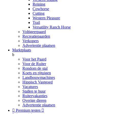
Reining
Cowhorse
Cutting
Western Pleasure
Trail
Versatility Ranch Horse
Voltigeerpaard
Recreatiepaarden
Verkopers
Advertentie plaatsen
Marktplaats
b
Voor het Paard
Voor de Ruiter
Rondom de stal
Koets en rijtuigen
Landbouwmachines
Hippisch Vastgoed
Vacatures
Stallen te huur
Ruitervakanties
Overige dieren
Advertentie plaatsen

Premium testen
