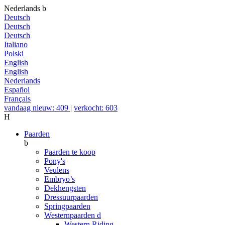
Nederlands
b
Deutsch
Deutsch
Deutsch
Italiano
Polski
English
English
Nederlands
Español
Français
vandaag nieuw: 409
|
verkocht: 603
H
Paarden
b
Paarden te koop
Pony's
Veulens
Embryo’s
Dekhengsten
Dressuurpaarden
Springpaarden
Westernpaarden
d
Western Riding