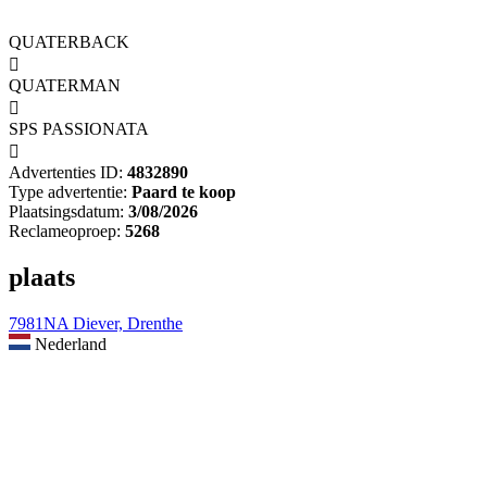
QUATERBACK

QUATERMAN

SPS PASSIONATA

Advertenties ID:
4832890
Type advertentie:
Paard te koop
Plaatsingsdatum:
3/08/2026
Reclameoproep:
5268
plaats
7981NA Diever, Drenthe
Nederland