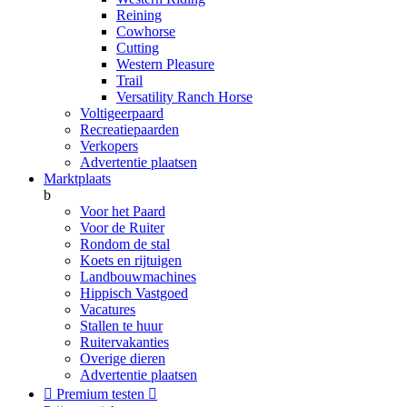
Reining
Cowhorse
Cutting
Western Pleasure
Trail
Versatility Ranch Horse
Voltigeerpaard
Recreatiepaarden
Verkopers
Advertentie plaatsen
Marktplaats
b
Voor het Paard
Voor de Ruiter
Rondom de stal
Koets en rijtuigen
Landbouwmachines
Hippisch Vastgoed
Vacatures
Stallen te huur
Ruitervakanties
Overige dieren
Advertentie plaatsen

Premium testen
