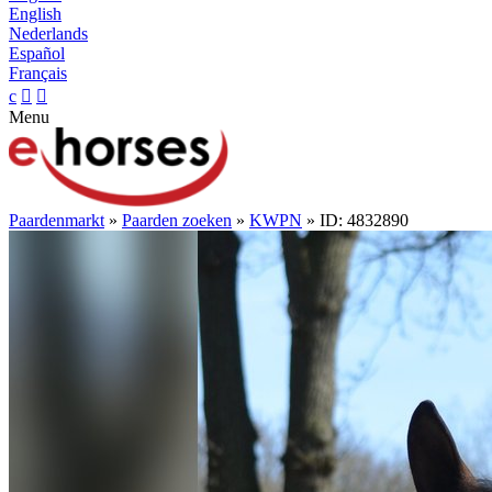
English
Nederlands
Español
Français
c


Menu
Paardenmarkt
»
Paarden zoeken
»
KWPN
» ID: 4832890