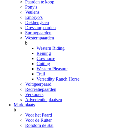
Paarden te koop
Pony's
Veulens
Embryo’s
Dekhengsten
Dressuurpaarden
Springpaarden
Westernpaarden
b
Western Riding
Reining
Cowhorse
Cutting
Western Pleasure
Trail
Versatility Ranch Horse
Voltigeerpaard
Recreatiepaarden
Verkopers
Advertentie plaatsen
Marktplaats
b
Voor het Paard
Voor de Ruiter
Rondom de stal