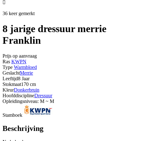

36 keer gemerkt
8 jarige dressuur merrie
Franklin
Prijs op aanvraag
Ras
KWPN
Type
Warmbloed
Geslacht
Merrie
Leeftijd
8 Jaar
Stokmaat
170 cm
Kleur
Donkerbruin
Hoofddiscipline
Dressuur
Opleidingsniveau: M ~ M
Stamboek
Beschrijving