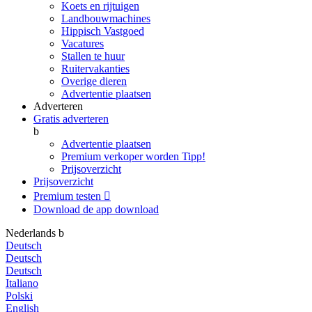
Koets en rijtuigen
Landbouwmachines
Hippisch Vastgoed
Vacatures
Stallen te huur
Ruitervakanties
Overige dieren
Advertentie plaatsen
Adverteren
Gratis adverteren
b
Advertentie plaatsen
Premium verkoper worden
Tipp!
Prijsoverzicht
Prijsoverzicht
Premium testen

Download de app
download
Nederlands
b
Deutsch
Deutsch
Deutsch
Italiano
Polski
English