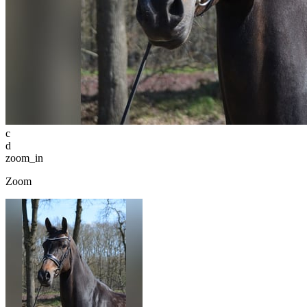
c
d
zoom_in
Zoom