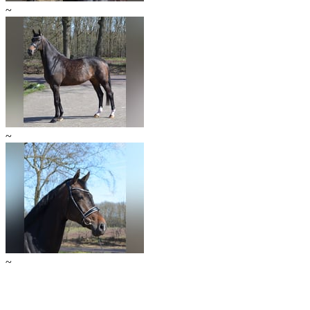
~
~
~