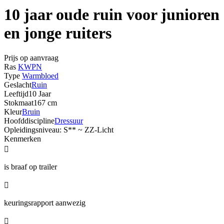
10 jaar oude ruin voor junioren
en jonge ruiters
Prijs op aanvraag
Ras
KWPN
Type
Warmbloed
Geslacht
Ruin
Leeftijd
10 Jaar
Stokmaat
167 cm
Kleur
Bruin
Hoofddiscipline
Dressuur
Opleidingsniveau: S** ~ ZZ-Licht
Kenmerken

is braaf op trailer

keuringsrapport aanwezig
