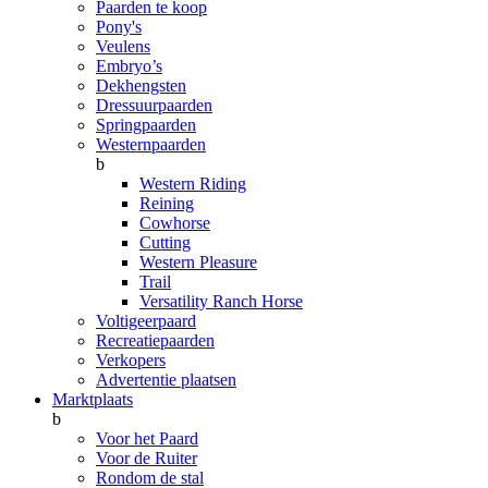
Paarden te koop
Pony's
Veulens
Embryo’s
Dekhengsten
Dressuurpaarden
Springpaarden
Westernpaarden
b
Western Riding
Reining
Cowhorse
Cutting
Western Pleasure
Trail
Versatility Ranch Horse
Voltigeerpaard
Recreatiepaarden
Verkopers
Advertentie plaatsen
Marktplaats
b
Voor het Paard
Voor de Ruiter
Rondom de stal