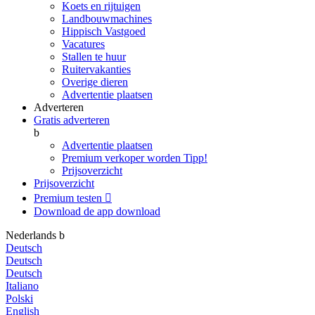
Koets en rijtuigen
Landbouwmachines
Hippisch Vastgoed
Vacatures
Stallen te huur
Ruitervakanties
Overige dieren
Advertentie plaatsen
Adverteren
Gratis adverteren
b
Advertentie plaatsen
Premium verkoper worden
Tipp!
Prijsoverzicht
Prijsoverzicht
Premium testen

Download de app
download
Nederlands
b
Deutsch
Deutsch
Deutsch
Italiano
Polski
English