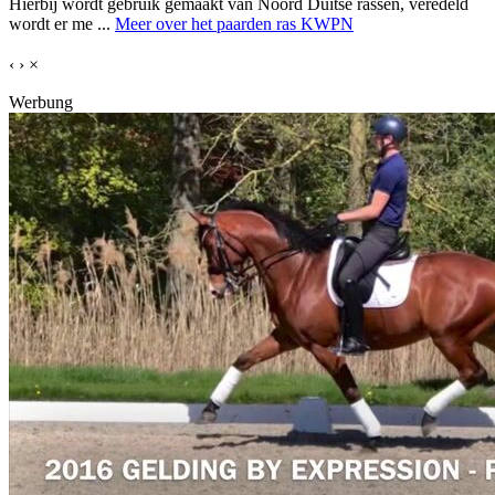
Hierbij wordt gebruik gemaakt van Noord Duitse rassen, veredeld
wordt er me ...
Meer over het paarden ras KWPN
‹
›
×
Werbung