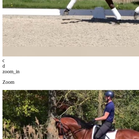
c
d
zoom_in
Zoom