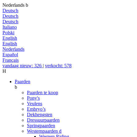
Nederlands
b
Deutsch
Deutsch
Deutsch
Italiano
Polski
English
English
Nederlands
Español
Français
vandaag nieuw: 326
|
verkocht: 578
H
Paarden
b
Paarden te koop
Pony's
Veulens
Embryo’s
Dekhengsten
Dressuurpaarden
Springpaarden
Westernpaarden
d
Western Riding