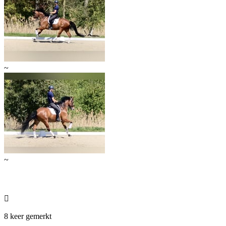
~
~

8 keer gemerkt