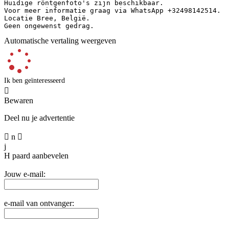
Huidige röntgenfoto's zijn beschikbaar.  

Voor meer informatie graag via WhatsApp +32498142514.  

Locatie Bree, België.  

Geen ongewenst gedrag.
Automatische vertaling weergeven
Ik ben geïnteresseerd

Bewaren
Deel nu je advertentie

n

j
H
paard aanbevelen
Jouw e-mail:
e-mail van ontvanger: