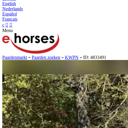
English
Nederlands
Español
Français
c


Menu
Paardenmarkt
»
Paarden zoeken
»
KWPN
» ID: 4833491