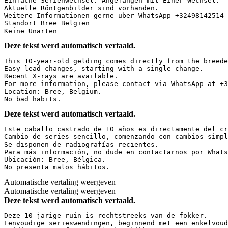
Einfache Serienwechsel. Angefangen mit Einer Wechsel. 

Aktuelle Röntgenbilder sind vorhanden. 

Weitere Informationen gerne über WhatsApp +32498142514

Standort Bree Belgien 

Keine Unarten
Deze tekst werd automatisch vertaald.
This 10-year-old gelding comes directly from the breede
Easy lead changes, starting with a single change.  

Recent X-rays are available.  

For more information, please contact via WhatsApp at +3
Location: Bree, Belgium.  

No bad habits.
Deze tekst werd automatisch vertaald.
Este caballo castrado de 10 años es directamente del cr
Cambio de series sencillo, comenzando con cambios simpl
Se disponen de radiografías recientes.  

Para más información, no dude en contactarnos por Whats
Ubicación: Bree, Bélgica.  

No presenta malos hábitos.
Automatische vertaling weergeven
Automatische vertaling weergeven
Deze tekst werd automatisch vertaald.
Deze 10-jarige ruin is rechtstreeks van de fokker.  

Eenvoudige serieswendingen, beginnend met een enkelvoud