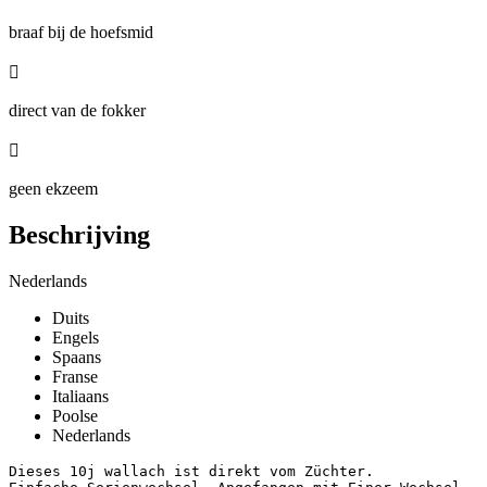
braaf bij de hoefsmid

direct van de fokker

geen ekzeem
Beschrijving
Nederlands
Duits
Engels
Spaans
Franse
Italiaans
Poolse
Nederlands
Dieses 10j wallach ist direkt vom Züchter. 
