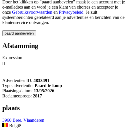
Door het klikken op "paard aanbevelen" maak je een account met je
e-mailadres aan en word je een klant van ehorses en accepteer je
onze
Gebruiksvoorwaarden
en
Privacybeleid
. Je zult
systeemberichten gerelateerd aan je advertenties en berichten van de
klantenservice ontvangen.
Afstamming
Expression

Advertenties ID:
4833491
Type advertentie:
Paard te koop
Plaatsingsdatum:
13/05/2026
Reclameoproep:
2817
plaats
3960 Bree, Vlaanderen
België