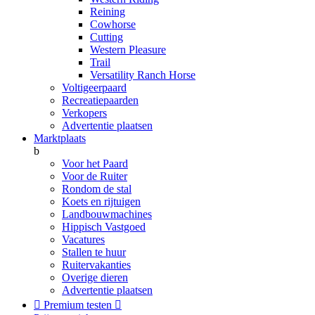
Reining
Cowhorse
Cutting
Western Pleasure
Trail
Versatility Ranch Horse
Voltigeerpaard
Recreatiepaarden
Verkopers
Advertentie plaatsen
Marktplaats
b
Voor het Paard
Voor de Ruiter
Rondom de stal
Koets en rijtuigen
Landbouwmachines
Hippisch Vastgoed
Vacatures
Stallen te huur
Ruitervakanties
Overige dieren
Advertentie plaatsen

Premium testen
