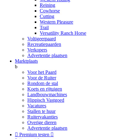
Reining
Cowhorse
Cutting
Western Pleasure
Trail
Versatility Ranch Horse
Voltigeerpaard
Recreatiepaarden
Verkopers
Advertentie plaatsen
Marktplaats
b
Voor het Paard
Voor de Ruiter
Rondom de stal
Koets en rijtuigen
Landbouwmachines
Hippisch Vastgoed
Vacatures
Stallen te huur
Ruitervakanties
Overige dieren
Advertentie plaatsen

Premium testen
