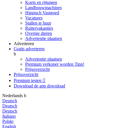
Koets en rijtuigen
Landbouwmachines
Hippisch Vastgoed
Vacatures
Stallen te huur
Ruitervakanties
Overige dieren
Advertentie plaatsen
Adverteren
Gratis adverteren
b
Advertentie plaatsen
Premium verkoper worden
Tipp!
Prijsoverzicht
Prijsoverzicht
Premium testen

Download de app
download
Nederlands
b
Deutsch
Deutsch
Deutsch
Italiano
Polski
English