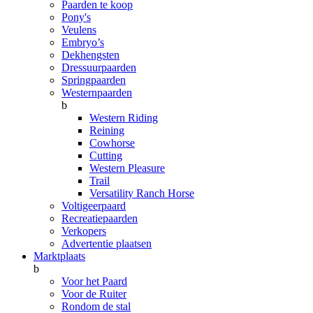
Paarden te koop
Pony's
Veulens
Embryo’s
Dekhengsten
Dressuurpaarden
Springpaarden
Westernpaarden
b
Western Riding
Reining
Cowhorse
Cutting
Western Pleasure
Trail
Versatility Ranch Horse
Voltigeerpaard
Recreatiepaarden
Verkopers
Advertentie plaatsen
Marktplaats
b
Voor het Paard
Voor de Ruiter
Rondom de stal