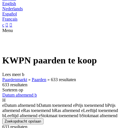
English
Nederlands
Español
Français
c


Menu
KWPN paarden te koop
Lees meer
b
Paardenmarkt
»
Paarden
»
633 resultaten
633 resultaten
Sorteren op
Datum afnemend
b
H
e
Datum afnemend
b
Datum toenemend
e
Prijs toenemend
b
Prijs
afnemend
e
Ras toenemend
b
Ras afnemend
e
Leeftijd toenemend
b
Leeftijd afnemend
e
Stokmaat toenemend
b
Stokmaat afnemend
Zoekopdracht opslaan
633 resultaten