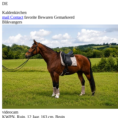
DE
Kaldenkirchen
mail
Contact
favorite
Bewaren
Gemarkeerd
Blikvangers
videocam
KWPN, Ruin, 12 Jaar, 163 cm, Bruin