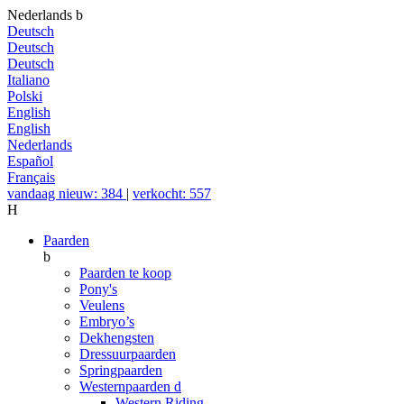
Nederlands
b
Deutsch
Deutsch
Deutsch
Italiano
Polski
English
English
Nederlands
Español
Français
vandaag nieuw: 384
|
verkocht: 557
H
Paarden
b
Paarden te koop
Pony's
Veulens
Embryo’s
Dekhengsten
Dressuurpaarden
Springpaarden
Westernpaarden
d
Western Riding