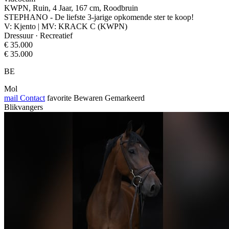
KWPN, Ruin, 4 Jaar, 167 cm, Roodbruin
STEPHANO - De liefste 3-jarige opkomende ster te koop!
V: Kjento | MV: KRACK C (KWPN)
Dressuur · Recreatief
€ 35.000
€ 35.000
BE
Mol
mail
Contact
favorite
Bewaren
Gemarkeerd
Blikvangers