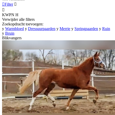

Filter


KWPN
H
Verwijder alle filters
Zoekopdracht toevoegen:
y
Warmbloed
y
Dressuurpaarden
y
Merrie
y
Springpaarden
y
Ruin
y
Bruin
Blikvangers