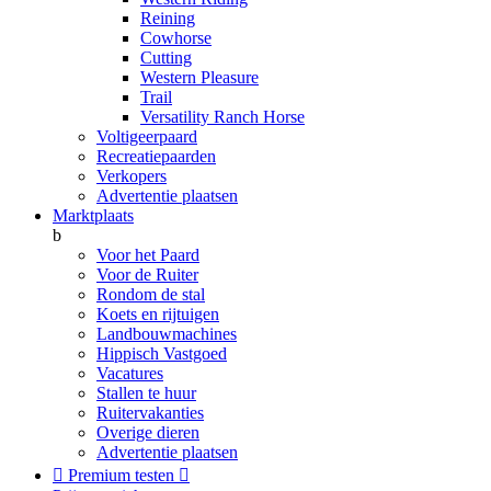
Reining
Cowhorse
Cutting
Western Pleasure
Trail
Versatility Ranch Horse
Voltigeerpaard
Recreatiepaarden
Verkopers
Advertentie plaatsen
Marktplaats
b
Voor het Paard
Voor de Ruiter
Rondom de stal
Koets en rijtuigen
Landbouwmachines
Hippisch Vastgoed
Vacatures
Stallen te huur
Ruitervakanties
Overige dieren
Advertentie plaatsen

Premium testen
