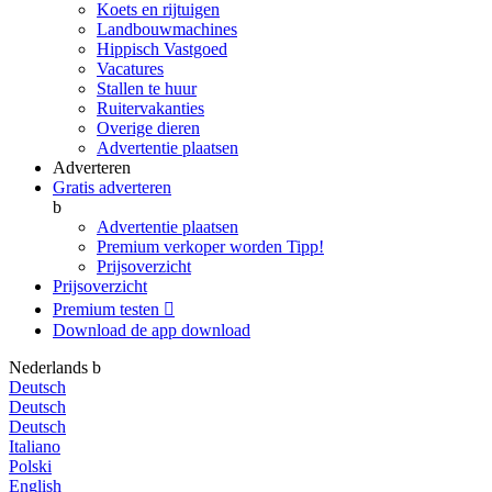
Koets en rijtuigen
Landbouwmachines
Hippisch Vastgoed
Vacatures
Stallen te huur
Ruitervakanties
Overige dieren
Advertentie plaatsen
Adverteren
Gratis adverteren
b
Advertentie plaatsen
Premium verkoper worden
Tipp!
Prijsoverzicht
Prijsoverzicht
Premium testen

Download de app
download
Nederlands
b
Deutsch
Deutsch
Deutsch
Italiano
Polski
English