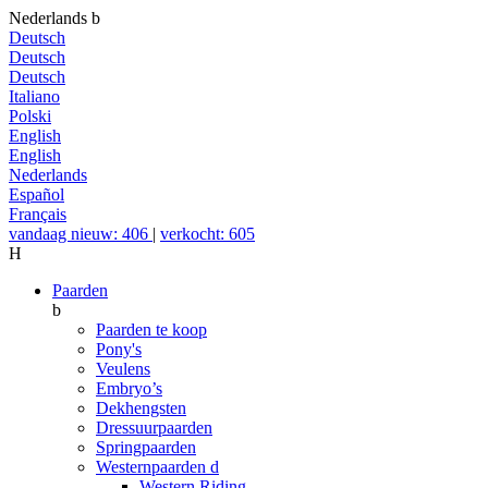
Nederlands
b
Deutsch
Deutsch
Deutsch
Italiano
Polski
English
English
Nederlands
Español
Français
vandaag nieuw: 406
|
verkocht: 605
H
Paarden
b
Paarden te koop
Pony's
Veulens
Embryo’s
Dekhengsten
Dressuurpaarden
Springpaarden
Westernpaarden
d
Western Riding