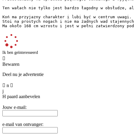
Ten wałach nie tylko jest bardzo łagodny w obsłudze, ale
Koń ma przyjazny charakter i lubi być w centrum uwagi. 

Stoi na prostych nogach i nie ma żadnych wad stajennych.
Ma około 168 cm wzrostu i jest w pełni zatwierdzony pod
Ik ben geïnteresseerd

Bewaren
Deel nu je advertentie

n

j
H
paard aanbevelen
Jouw e-mail:
e-mail van ontvanger: