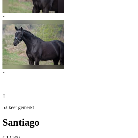
~
~

53 keer gemerkt
Santiago
€ 12.500