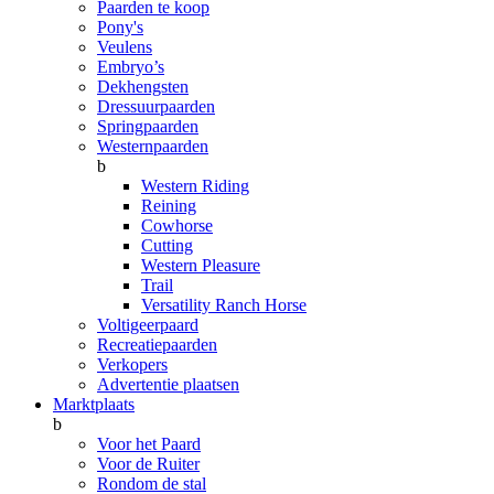
Paarden te koop
Pony's
Veulens
Embryo’s
Dekhengsten
Dressuurpaarden
Springpaarden
Westernpaarden
b
Western Riding
Reining
Cowhorse
Cutting
Western Pleasure
Trail
Versatility Ranch Horse
Voltigeerpaard
Recreatiepaarden
Verkopers
Advertentie plaatsen
Marktplaats
b
Voor het Paard
Voor de Ruiter
Rondom de stal