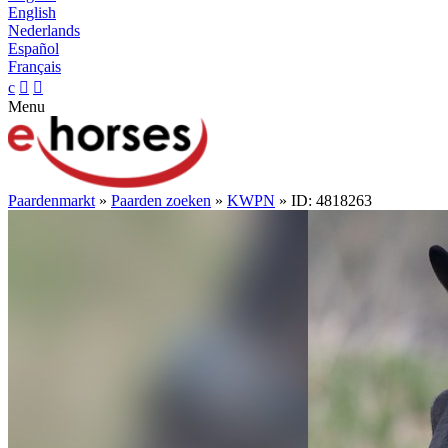
English
Nederlands
Español
Français
c


Menu
Paardenmarkt
»
Paarden zoeken
»
KWPN
» ID: 4818263