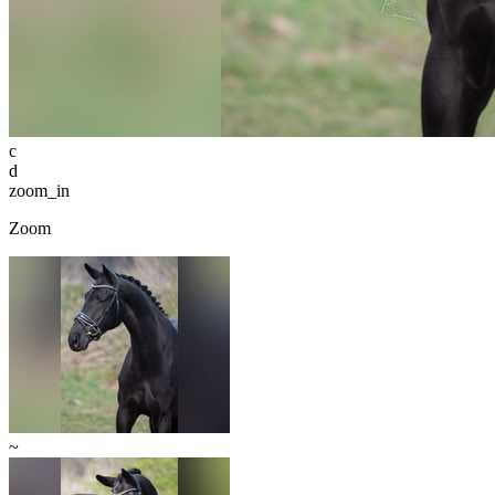
c
d
zoom_in
Zoom
~