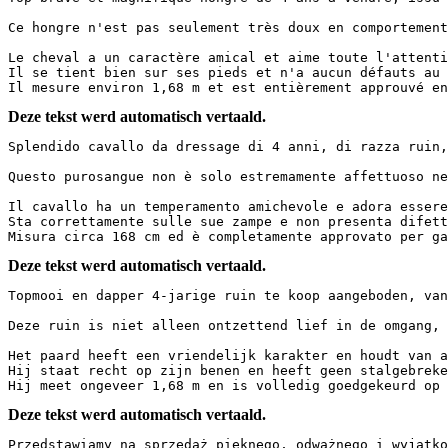
Ce hongre n'est pas seulement très doux en comportement
Le cheval a un caractère amical et aime toute l'attenti
Il se tient bien sur ses pieds et n'a aucun défauts au 
Il mesure environ 1,68 m et est entièrement approuvé en
Deze tekst werd automatisch vertaald.
Splendido cavallo da dressage di 4 anni, di razza ruin,
Questo purosangue non è solo estremamente affettuoso ne
Il cavallo ha un temperamento amichevole e adora essere
Sta correttamente sulle sue zampe e non presenta difett
Misura circa 168 cm ed è completamente approvato per ga
Deze tekst werd automatisch vertaald.
Topmooi en dapper 4-jarige ruin te koop aangeboden, van
Deze ruin is niet alleen ontzettend lief in de omgang, 
Het paard heeft een vriendelijk karakter en houdt van a
Hij staat recht op zijn benen en heeft geen stalgebreke
Hij meet ongeveer 1,68 m en is volledig goedgekeurd op 
Deze tekst werd automatisch vertaald.
Przedstawiamy na sprzedaż pięknego, odważnego i wyjątkow