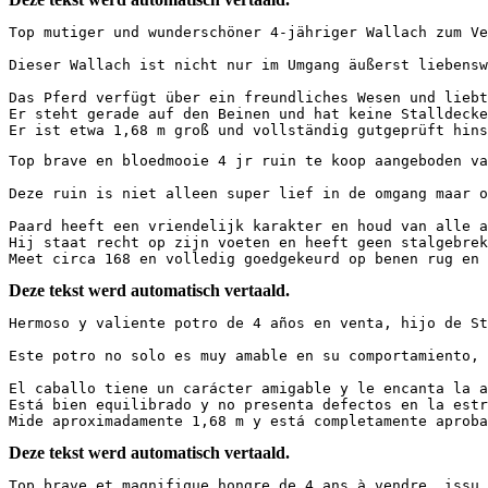
Top mutiger und wunderschöner 4-jähriger Wallach zum Ver
Dieser Wallach ist nicht nur im Umgang äußerst liebenswe
Das Pferd verfügt über ein freundliches Wesen und liebt 
Er steht gerade auf den Beinen und hat keine Stalldecken
Er ist etwa 1,68 m groß und vollständig gutgeprüft hins
Top brave en bloedmooie 4 jr ruin te koop aangeboden van 
Deze ruin is niet alleen super lief in de omgang maar oo
Paard heeft een vriendelijk karakter en houd van alle aa
Hij staat recht op zijn voeten en heeft geen stalgebreke
Meet circa 168 en volledig goedgekeurd op benen rug en 
Deze tekst werd automatisch vertaald.
Hermoso y valiente potro de 4 años en venta, hijo de St
Este potro no solo es muy amable en su comportamiento, 
El caballo tiene un carácter amigable y le encanta la a
Está bien equilibrado y no presenta defectos en la estr
Mide aproximadamente 1,68 m y está completamente aprob
Deze tekst werd automatisch vertaald.
Top brave et magnifique hongre de 4 ans à vendre, issu 