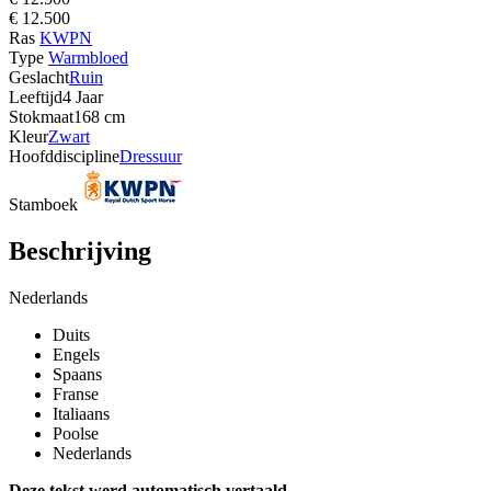
€ 12.500
Ras
KWPN
Type
Warmbloed
Geslacht
Ruin
Leeftijd
4 Jaar
Stokmaat
168 cm
Kleur
Zwart
Hoofddiscipline
Dressuur
Stamboek
Beschrijving
Nederlands
Duits
Engels
Spaans
Franse
Italiaans
Poolse
Nederlands
Deze tekst werd automatisch vertaald.