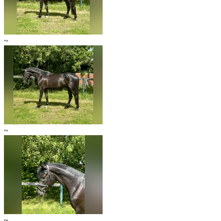
~
~
~