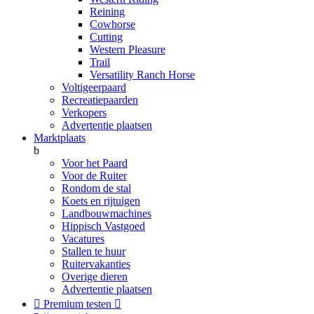
Reining
Cowhorse
Cutting
Western Pleasure
Trail
Versatility Ranch Horse
Voltigeerpaard
Recreatiepaarden
Verkopers
Advertentie plaatsen
Marktplaats
b
Voor het Paard
Voor de Ruiter
Rondom de stal
Koets en rijtuigen
Landbouwmachines
Hippisch Vastgoed
Vacatures
Stallen te huur
Ruitervakanties
Overige dieren
Advertentie plaatsen

Premium testen
