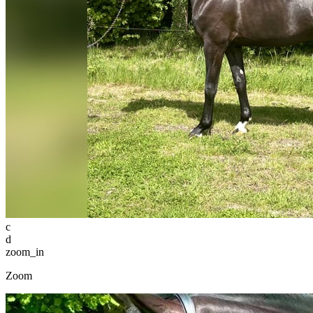
c
d
zoom_in
Zoom