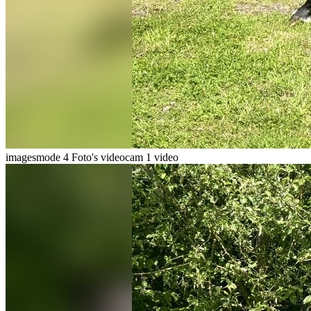
imagesmode
4 Foto's
videocam
1 video