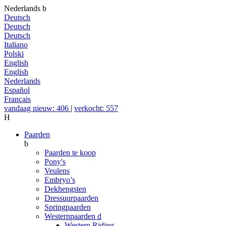
Nederlands
b
Deutsch
Deutsch
Deutsch
Italiano
Polski
English
English
Nederlands
Español
Français
vandaag nieuw: 406
|
verkocht: 557
H
Paarden
b
Paarden te koop
Pony's
Veulens
Embryo’s
Dekhengsten
Dressuurpaarden
Springpaarden
Westernpaarden
d
Western Riding