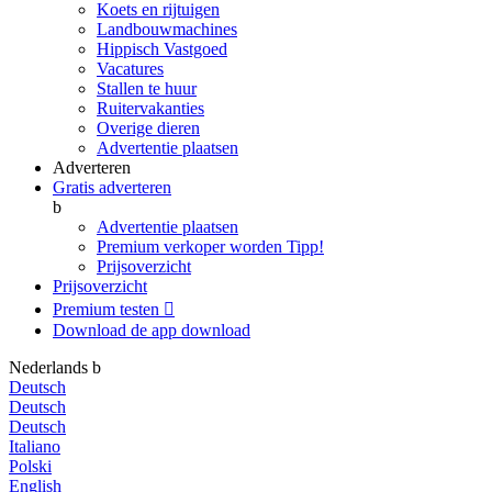
Koets en rijtuigen
Landbouwmachines
Hippisch Vastgoed
Vacatures
Stallen te huur
Ruitervakanties
Overige dieren
Advertentie plaatsen
Adverteren
Gratis adverteren
b
Advertentie plaatsen
Premium verkoper worden
Tipp!
Prijsoverzicht
Prijsoverzicht
Premium testen

Download de app
download
Nederlands
b
Deutsch
Deutsch
Deutsch
Italiano
Polski
English