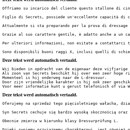
Offriamo su incarico del cliente questo stallone di cinqu
Figlio di Secrets, possiede un'eccellente capacità di c
Attualmente si sta preparando per la prova di dressage L.
Grazie al suo carattere gentile, è adatto anche a un cava
Per ulteriori informazioni, non esitate a contattarci te
Sono disponibili buoni raggi X, inclusi quelli di schie
Deze tekst werd automatisch vertaald.
Wij bieden in opdracht van de eigenaar deze vijfjarige r
Als zoon van Secrets beschikt hij over een zeer hoge ri
Momenteel is hij onderweg naar de L-dressuur.  

Door zijn vriendelijke karakter is hij ook zeer geschikt
Voor meer informatie kunt u gerust telefonisch of via W
Deze tekst werd automatisch vertaald.
Oferujemy na sprzedaż tego pięcioletniego wałacha, działa
Syn Secrets cechuje się bardzo wysoką skocznością oraz 
Obecnie zmierza w kierunku klasy Dressurprüfung L. 

Dzięki swojemu przyjaznemu charakterowi, jest również od