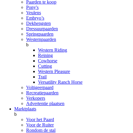
Paarden te koop
Pony's
Veulens
Embryo’s
Dekhengsten
Dressuurpaarden
Springpaarden
Westernpaarden
b
Western Riding
Reining
Cowhorse
Cutting
Western Pleasure
Trail
Versatility Ranch Horse
Voltigeerpaard
Recreatiepaarden
Verkopers
Advertentie plaatsen
Marktplaats
b
Voor het Paard
Voor de Ruiter
Rondom de stal