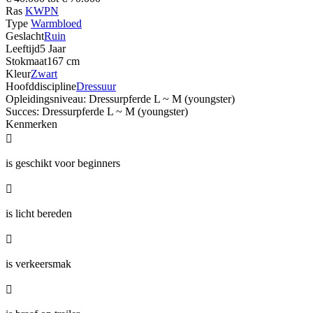
Ras
KWPN
Type
Warmbloed
Geslacht
Ruin
Leeftijd
5 Jaar
Stokmaat
167 cm
Kleur
Zwart
Hoofddiscipline
Dressuur
Opleidingsniveau: Dressurpferde L ~ M (youngster)
Succes: Dressurpferde L ~ M (youngster)
Kenmerken

is geschikt voor beginners

is licht bereden

is verkeersmak
