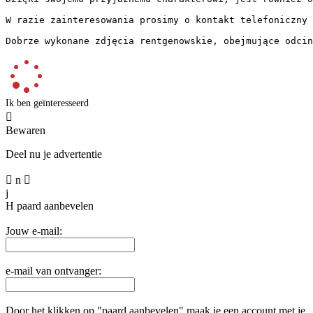
W razie zainteresowania prosimy o kontakt telefoniczny l
Dobrze wykonane zdjęcia rentgenowskie, obejmujące odcin
Ik ben geïnteresseerd

Bewaren
Deel nu je advertentie

n

j
H
paard aanbevelen
Jouw e-mail:
e-mail van ontvanger:
Door het klikken op "paard aanbevelen" maak je een account met je