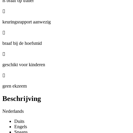
is braaf op trailer

keuringsrapport aanwezig

braaf bij de hoefsmid

geschikt voor kinderen

geen ekzeem
Beschrijving
Nederlands
Duits
Engels
Spaans