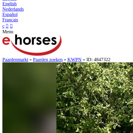
English
Nederlands
Español
Français
c


Menu
Paardenmarkt
»
Paarden zoeken
»
KWPN
» ID: 4847322