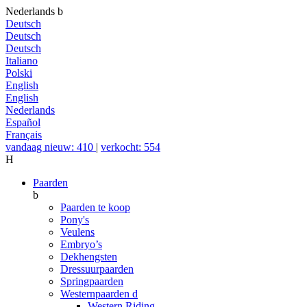
Nederlands
b
Deutsch
Deutsch
Deutsch
Italiano
Polski
English
English
Nederlands
Español
Français
vandaag nieuw: 410
|
verkocht: 554
H
Paarden
b
Paarden te koop
Pony's
Veulens
Embryo’s
Dekhengsten
Dressuurpaarden
Springpaarden
Westernpaarden
d
Western Riding