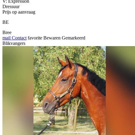
V: Expression
Dressuur
Prijs op aanvraag
BE
Bree
mail
Contact
favorite
Bewaren
Gemarkeerd
Blikvangers