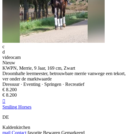
c
d
videocam
Nieuw
KWPN, Merrie, 9 Jaar, 169 cm, Zwart
Droomhafte leermeester, betrouwbare merrie vanwege een tekort,
ver onder de marktwaarde
Dressuur · Eventing · Springen · Recreatief
€ 8.200
€ 8.200

Smiling Horses
DE
Kaldenkirchen
mail
Contact
favorite
Bewaren
Gemarkeerd