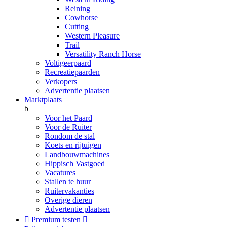
Reining
Cowhorse
Cutting
Western Pleasure
Trail
Versatility Ranch Horse
Voltigeerpaard
Recreatiepaarden
Verkopers
Advertentie plaatsen
Marktplaats
b
Voor het Paard
Voor de Ruiter
Rondom de stal
Koets en rijtuigen
Landbouwmachines
Hippisch Vastgoed
Vacatures
Stallen te huur
Ruitervakanties
Overige dieren
Advertentie plaatsen

Premium testen
