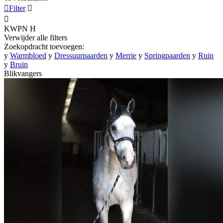

Filter


KWPN
H
Verwijder alle filters
Zoekopdracht toevoegen:
y
Warmbloed
y
Dressuurpaarden
y
Merrie
y
Springpaarden
y
Ruin
y
Bruin
Blikvangers