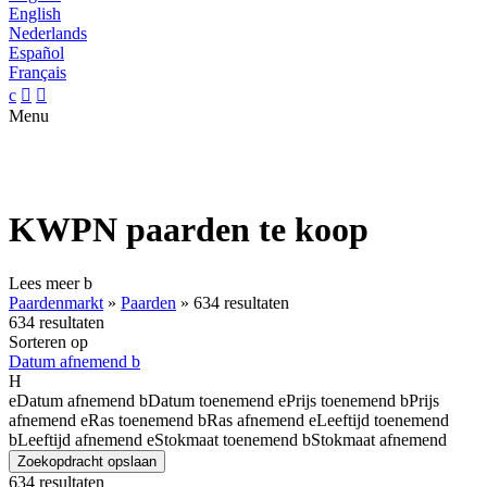
English
Nederlands
Español
Français
c


Menu
KWPN paarden te koop
Lees meer
b
Paardenmarkt
»
Paarden
»
634 resultaten
634 resultaten
Sorteren op
Datum afnemend
b
H
e
Datum afnemend
b
Datum toenemend
e
Prijs toenemend
b
Prijs
afnemend
e
Ras toenemend
b
Ras afnemend
e
Leeftijd toenemend
b
Leeftijd afnemend
e
Stokmaat toenemend
b
Stokmaat afnemend
Zoekopdracht opslaan
634 resultaten