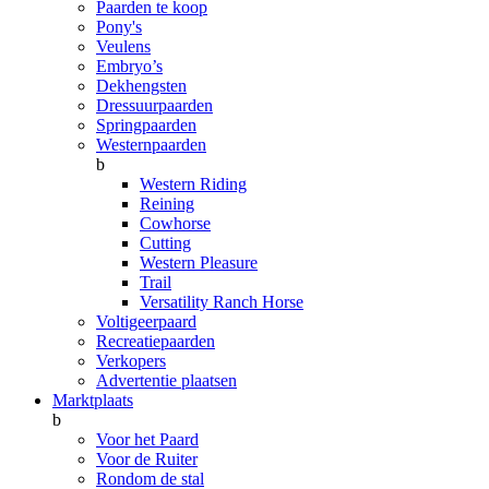
Paarden te koop
Pony's
Veulens
Embryo’s
Dekhengsten
Dressuurpaarden
Springpaarden
Westernpaarden
b
Western Riding
Reining
Cowhorse
Cutting
Western Pleasure
Trail
Versatility Ranch Horse
Voltigeerpaard
Recreatiepaarden
Verkopers
Advertentie plaatsen
Marktplaats
b
Voor het Paard
Voor de Ruiter
Rondom de stal