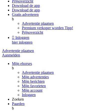
Prijsoverzicht
Download de app
Download de app
Gratis adverteren
b
Advertentie plaatsen
Premium verkoper worden
Tipp!
Prijsoverzicht

Inloggen
hier inloggen
Advertentie plaatsen
Aanmelden
Mijn ehorses
b
Advertentie plaatsen
Mijn advertenties
Mijn berichten
Mijn favorieten
Mijn account
Inloggen
Zoeken
Paarden
b