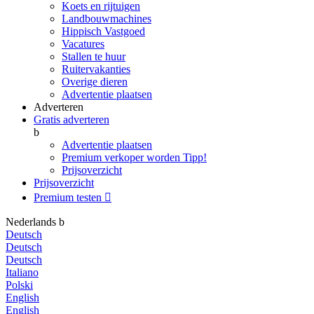
Koets en rijtuigen
Landbouwmachines
Hippisch Vastgoed
Vacatures
Stallen te huur
Ruitervakanties
Overige dieren
Advertentie plaatsen
Adverteren
Gratis adverteren
b
Advertentie plaatsen
Premium verkoper worden
Tipp!
Prijsoverzicht
Prijsoverzicht
Premium testen

Nederlands
b
Deutsch
Deutsch
Deutsch
Italiano
Polski
English
English