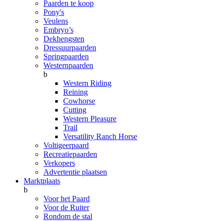
Paarden te koop
Pony's
Veulens
Embryo’s
Dekhengsten
Dressuurpaarden
Springpaarden
Westernpaarden
b
Western Riding
Reining
Cowhorse
Cutting
Western Pleasure
Trail
Versatility Ranch Horse
Voltigeerpaard
Recreatiepaarden
Verkopers
Advertentie plaatsen
Marktplaats
b
Voor het Paard
Voor de Ruiter
Rondom de stal