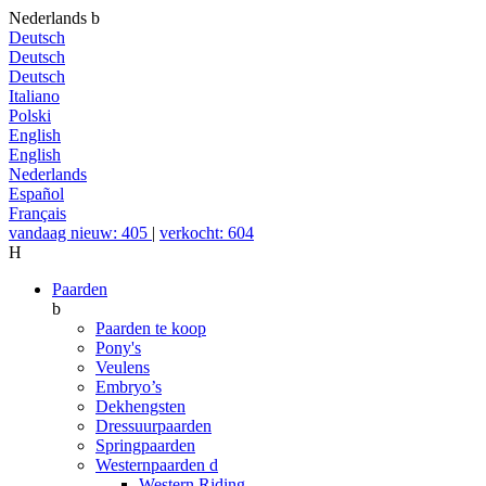
Nederlands
b
Deutsch
Deutsch
Deutsch
Italiano
Polski
English
English
Nederlands
Español
Français
vandaag nieuw: 405
|
verkocht: 604
H
Paarden
b
Paarden te koop
Pony's
Veulens
Embryo’s
Dekhengsten
Dressuurpaarden
Springpaarden
Westernpaarden
d
Western Riding