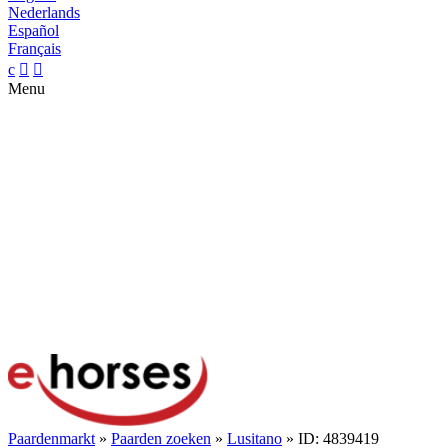
Nederlands
Español
Français
c


Menu
Paardenmarkt
»
Paarden zoeken
»
Lusitano
» ID: 4839419