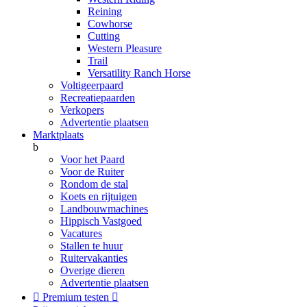
Reining
Cowhorse
Cutting
Western Pleasure
Trail
Versatility Ranch Horse
Voltigeerpaard
Recreatiepaarden
Verkopers
Advertentie plaatsen
Marktplaats
b
Voor het Paard
Voor de Ruiter
Rondom de stal
Koets en rijtuigen
Landbouwmachines
Hippisch Vastgoed
Vacatures
Stallen te huur
Ruitervakanties
Overige dieren
Advertentie plaatsen

Premium testen
