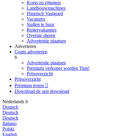
Koets en rijtuigen
Landbouwmachines
Hippisch Vastgoed
Vacatures
Stallen te huur
Ruitervakanties
Overige dieren
Advertentie plaatsen
Adverteren
Gratis adverteren
b
Advertentie plaatsen
Premium verkoper worden
Tipp!
Prijsoverzicht
Prijsoverzicht
Premium testen

Download de app
download
Nederlands
b
Deutsch
Deutsch
Deutsch
Italiano
Polski
English