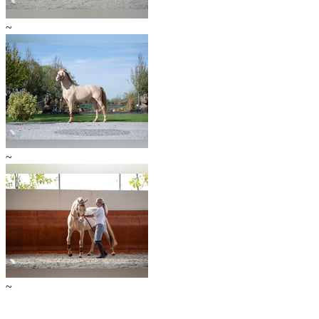
~
~
~