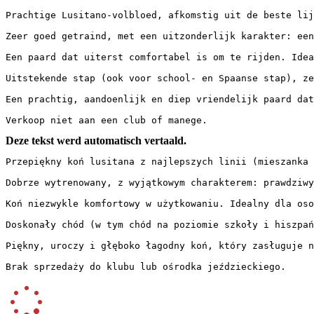
Prachtige Lusitano-volbloed, afkomstig uit de beste lij
Zeer goed getraind, met een uitzonderlijk karakter: een
Een paard dat uiterst comfortabel is om te rijden. Idea
Uitstekende stap (ook voor school- en Spaanse stap), ze
Een prachtig, aandoenlijk en diep vriendelijk paard dat 
Verkoop niet aan een club of manege.
Deze tekst werd automatisch vertaald.
Przepiękny koń lusitana z najlepszych linii (mieszanka 
Dobrze wytrenowany, z wyjątkowym charakterem: prawdziwy
Koń niezwykle komfortowy w użytkowaniu. Idealny dla oso
Doskonały chód (w tym chód na poziomie szkoły i hiszpań
Piękny, uroczy i głęboko łagodny koń, który zasługuje na
Brak sprzedaży do klubu lub ośrodka jeździeckiego.