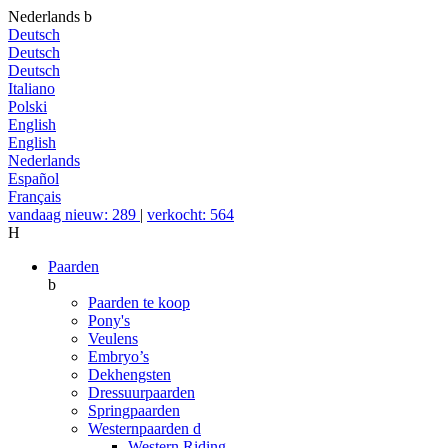
Nederlands
b
Deutsch
Deutsch
Deutsch
Italiano
Polski
English
English
Nederlands
Español
Français
vandaag nieuw: 289
|
verkocht: 564
H
Paarden
b
Paarden te koop
Pony's
Veulens
Embryo’s
Dekhengsten
Dressuurpaarden
Springpaarden
Westernpaarden
d
Western Riding