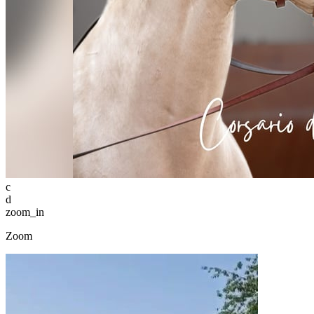
c
d
zoom_in
Zoom