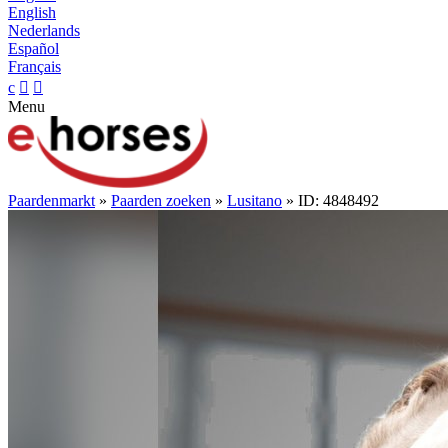
English
Nederlands
Español
Français
c


Menu
Paardenmarkt
»
Paarden zoeken
»
Lusitano
» ID: 4848492