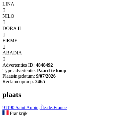
LINA

NILO

DORA II

FIRME

ABADIA

Advertenties ID:
4848492
Type advertentie:
Paard te koop
Plaatsingsdatum:
9/07/2026
Reclameoproep:
2465
plaats
91190 Saint Aubin, Île-de-France
Frankrijk