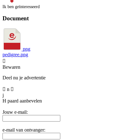
Ik ben geïnteresseerd
Document
png
pedigree.png

Bewaren
Deel nu je advertentie

n

j
H
paard aanbevelen
Jouw e-mail:
e-mail van ontvanger: