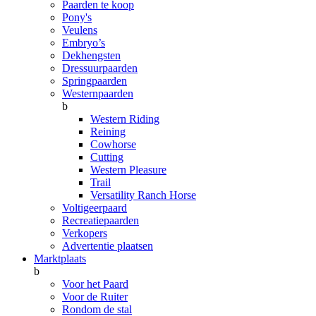
Paarden te koop
Pony's
Veulens
Embryo’s
Dekhengsten
Dressuurpaarden
Springpaarden
Westernpaarden
b
Western Riding
Reining
Cowhorse
Cutting
Western Pleasure
Trail
Versatility Ranch Horse
Voltigeerpaard
Recreatiepaarden
Verkopers
Advertentie plaatsen
Marktplaats
b
Voor het Paard
Voor de Ruiter
Rondom de stal