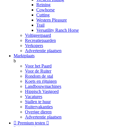
Reining
Cowhorse
Cutting
Western Pleasure
Trail
Versatility Ranch Horse
Voltigeerpaard
Recreatiepaarden
Verkopers
Advertentie plaatsen
Marktplaats
b
Voor het Paard
Voor de Ruiter
Rondom de stal
Koets en rijtuigen
Landbouwmachines
Hippisch Vastgoed
Vacatures
Stallen te huur
Ruitervakanties
Overige dieren
Advertentie plaatsen

Premium testen
