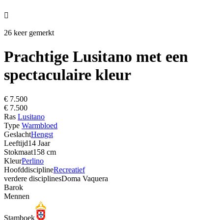

26 keer gemerkt
Prachtige Lusitano met een
spectaculaire kleur
€ 7.500
€ 7.500
Ras
Lusitano
Type
Warmbloed
Geslacht
Hengst
Leeftijd
14 Jaar
Stokmaat
158 cm
Kleur
Perlino
Hoofddiscipline
Recreatief
verdere disciplines
Doma Vaquera
Barok
Mennen
Stamboek