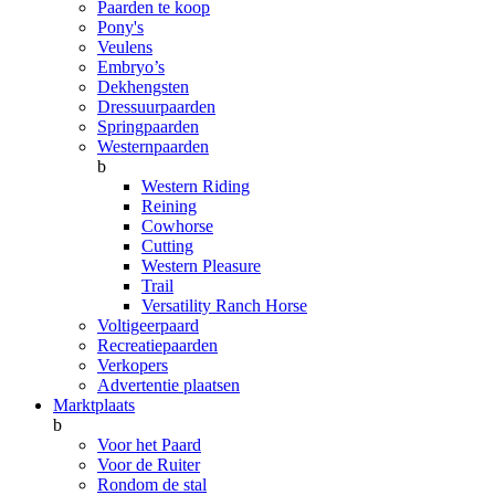
Paarden te koop
Pony's
Veulens
Embryo’s
Dekhengsten
Dressuurpaarden
Springpaarden
Westernpaarden
b
Western Riding
Reining
Cowhorse
Cutting
Western Pleasure
Trail
Versatility Ranch Horse
Voltigeerpaard
Recreatiepaarden
Verkopers
Advertentie plaatsen
Marktplaats
b
Voor het Paard
Voor de Ruiter
Rondom de stal