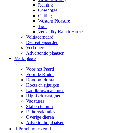
Reining
Cowhorse
Cutting
Western Pleasure
Trail
Versatility Ranch Horse
Voltigeerpaard
Recreatiepaarden
Verkopers
Advertentie plaatsen
Marktplaats
b
Voor het Paard
Voor de Ruiter
Rondom de stal
Koets en rijtuigen
Landbouwmachines
Hippisch Vastgoed
Vacatures
Stallen te huur
Ruitervakanties
Overige dieren
Advertentie plaatsen

Premium testen
