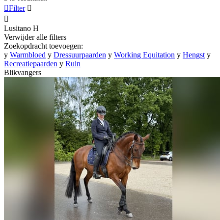

Filter


Lusitano
H
Verwijder alle filters
Zoekopdracht toevoegen:
y
Warmbloed
y
Dressuurpaarden
y
Working Equitation
y
Hengst
y
Recreatiepaarden
y
Ruin
Blikvangers