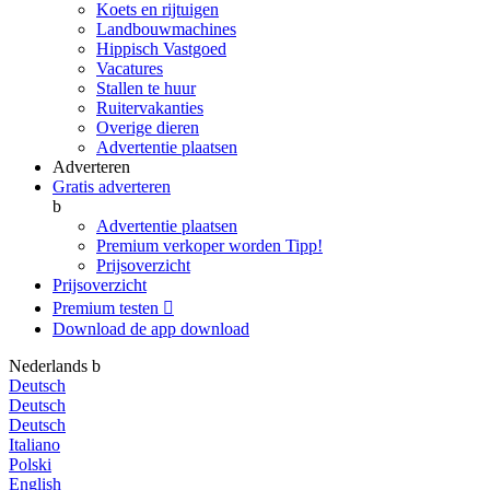
Koets en rijtuigen
Landbouwmachines
Hippisch Vastgoed
Vacatures
Stallen te huur
Ruitervakanties
Overige dieren
Advertentie plaatsen
Adverteren
Gratis adverteren
b
Advertentie plaatsen
Premium verkoper worden
Tipp!
Prijsoverzicht
Prijsoverzicht
Premium testen

Download de app
download
Nederlands
b
Deutsch
Deutsch
Deutsch
Italiano
Polski
English