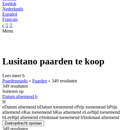
English
Nederlands
Español
Français
c


Menu
Lusitano paarden te koop
Lees meer
b
Paardenmarkt
»
Paarden
»
349 resultaten
349 resultaten
Sorteren op
Datum afnemend
b
H
e
Datum afnemend
b
Datum toenemend
e
Prijs toenemend
b
Prijs
afnemend
e
Ras toenemend
b
Ras afnemend
e
Leeftijd toenemend
b
Leeftijd afnemend
e
Stokmaat toenemend
b
Stokmaat afnemend
Zoekopdracht opslaan
349 resultaten