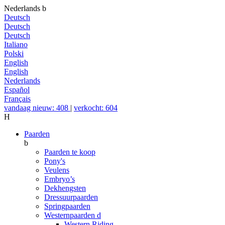
Nederlands
b
Deutsch
Deutsch
Deutsch
Italiano
Polski
English
English
Nederlands
Español
Français
vandaag nieuw: 408
|
verkocht: 604
H
Paarden
b
Paarden te koop
Pony's
Veulens
Embryo’s
Dekhengsten
Dressuurpaarden
Springpaarden
Westernpaarden
d
Western Riding