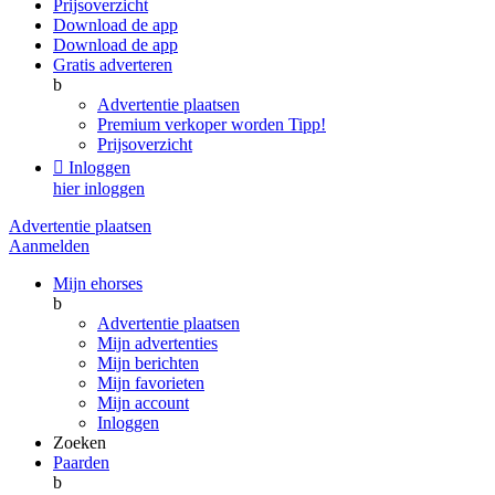
Prijsoverzicht
Download de app
Download de app
Gratis adverteren
b
Advertentie plaatsen
Premium verkoper worden
Tipp!
Prijsoverzicht

Inloggen
hier inloggen
Advertentie plaatsen
Aanmelden
Mijn ehorses
b
Advertentie plaatsen
Mijn advertenties
Mijn berichten
Mijn favorieten
Mijn account
Inloggen
Zoeken
Paarden
b