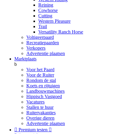
Reining
Cowhorse
Cutting
Western Pleasure
Trail
Versatility Ranch Horse
Voltigeerpaard
Recreatiepaarden
Verkopers
Advertentie plaatsen
Marktplaats
b
Voor het Paard
Voor de Ruiter
Rondom de stal
Koets en rijtuigen
Landbouwmachines
Hippisch Vastgoed
Vacatures
Stallen te huur
Ruitervakanties
Overige dieren
Advertentie plaatsen

Premium testen
