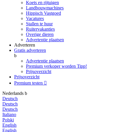
Koets en rijtuigen
Landbouwmachines
Hippisch Vastgoed
Vacatures
Stallen te huur
Ruitervakanties
Overige dieren
Advertentie plaatsen
Adverteren
Gratis adverteren
b
Advertentie plaatsen
Premium verkoper worden
Tipp!
Prijsoverzicht
Prijsoverzicht
Premium testen

Nederlands
b
Deutsch
Deutsch
Deutsch
Italiano
Polski
English
English