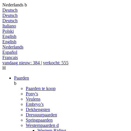
Nederlands
b
Deutsch
Deutsch
Deutsch
Italiano
Polski
English
English
Nederlands
Español
Français
vandaag nieuw: 384
|
verkocht: 555
H
Paarden
b
Paarden te koop
Pony's
Veulens
Embryo’s
Dekhengsten
Dressuurpaarden
Springpaarden
Westernpaarden
d
Western Riding