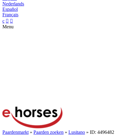
Nederlands
Español
Français
c


Menu
Paardenmarkt
»
Paarden zoeken
»
Lusitano
» ID: 4496482