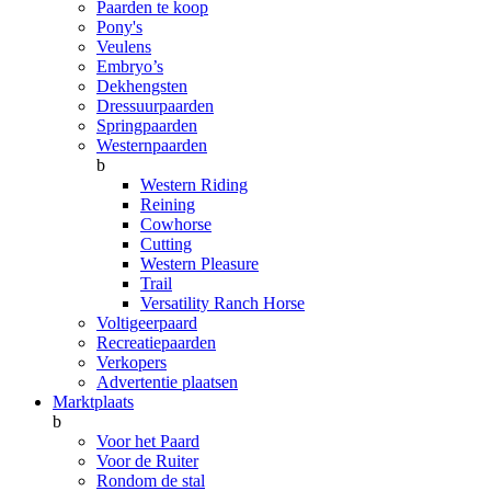
Paarden te koop
Pony's
Veulens
Embryo’s
Dekhengsten
Dressuurpaarden
Springpaarden
Westernpaarden
b
Western Riding
Reining
Cowhorse
Cutting
Western Pleasure
Trail
Versatility Ranch Horse
Voltigeerpaard
Recreatiepaarden
Verkopers
Advertentie plaatsen
Marktplaats
b
Voor het Paard
Voor de Ruiter
Rondom de stal