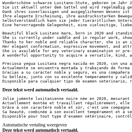
Wunderschöne schwarze Lusitano-Stute, geboren im Jahr 2
Sie ist aktuell unter dem Sattel und wird regelmäßig ge
Dank ihres zuverlässigen und ausgeglichenen Wesens ist 
Ihre elegante Erscheinung, ihre ausdrucksstarken Bewegu
Selbstverständlich kann sie jeder tierärztlichen Unters
Eine hervorragende Gelegenheit, eine vielseitige, liebe
Beautiful black Lusitano mare, born in 2020 and standin
She is currently under saddle and in regular work, show
Thanks to her noble and reliable character, she is an i
Her elegant conformation, expressive movement, and attr
She is available for any veterinary examination or pre-
A wonderful opportunity to acquire a versatile, kind, a
Preciosa yegua Lusitana negra nacida en 2020, con una a
Actualmente se encuentra montada y trabajando de forma 
Gracias a su carácter noble y seguro, es una compañera 
Su belleza, junto con su excelente temperamento y calid
Disponible para cualquier tipo de examen veterinario, r
Deze tekst werd automatisch vertaald.
Jolie jumente lusitanienne noire née en 2020, mesurant 
Actuellement montée et travaillant régulièrement, elle 
Grâce à son caractère noble et sûr, c'est une compagne 
Sa beauté, combinée à son excellent tempérament et à se
Disponible pour tout type d'examen vétérinaire, contrôl
Automatische vertaling weergeven
Deze tekst werd automatisch vertaald.