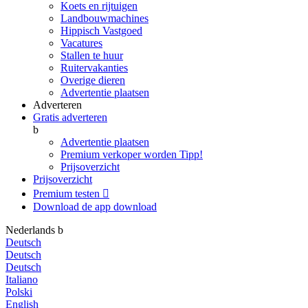
Koets en rijtuigen
Landbouwmachines
Hippisch Vastgoed
Vacatures
Stallen te huur
Ruitervakanties
Overige dieren
Advertentie plaatsen
Adverteren
Gratis adverteren
b
Advertentie plaatsen
Premium verkoper worden
Tipp!
Prijsoverzicht
Prijsoverzicht
Premium testen

Download de app
download
Nederlands
b
Deutsch
Deutsch
Deutsch
Italiano
Polski
English