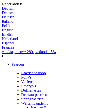
Nederlands
b
Deutsch
Deutsch
Deutsch
Italiano
Polski
English
English
Nederlands
Español
Français
vandaag nieuw: 289
|
verkocht: 564
H
Paarden
b
Paarden te koop
Pony's
Veulens
Embryo’s
Dekhengsten
Dressuurpaarden
Springpaarden
Westernpaarden
d
Western Riding