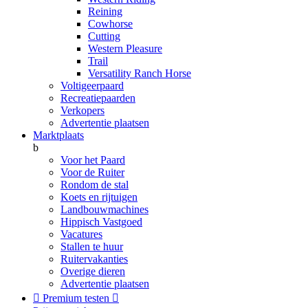
Reining
Cowhorse
Cutting
Western Pleasure
Trail
Versatility Ranch Horse
Voltigeerpaard
Recreatiepaarden
Verkopers
Advertentie plaatsen
Marktplaats
b
Voor het Paard
Voor de Ruiter
Rondom de stal
Koets en rijtuigen
Landbouwmachines
Hippisch Vastgoed
Vacatures
Stallen te huur
Ruitervakanties
Overige dieren
Advertentie plaatsen

Premium testen
