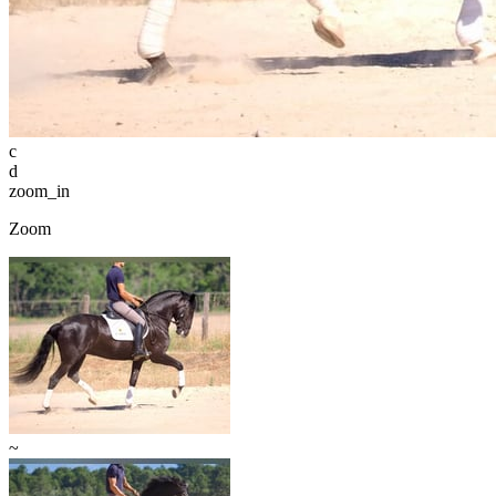
c
d
zoom_in
Zoom
~