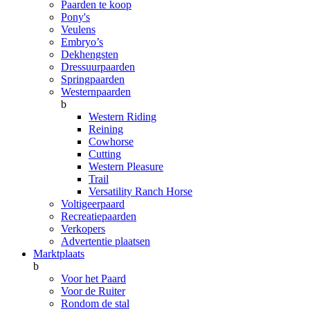
Paarden te koop
Pony's
Veulens
Embryo’s
Dekhengsten
Dressuurpaarden
Springpaarden
Westernpaarden
b
Western Riding
Reining
Cowhorse
Cutting
Western Pleasure
Trail
Versatility Ranch Horse
Voltigeerpaard
Recreatiepaarden
Verkopers
Advertentie plaatsen
Marktplaats
b
Voor het Paard
Voor de Ruiter
Rondom de stal