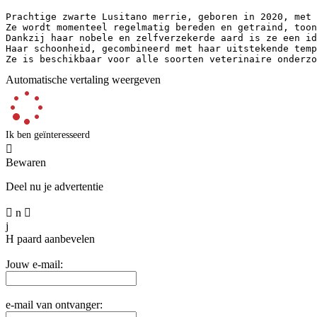
Prachtige zwarte Lusitano merrie, geboren in 2020, met 
Ze wordt momenteel regelmatig bereden en getraind, toon
Dankzij haar nobele en zelfverzekerde aard is ze een id
Haar schoonheid, gecombineerd met haar uitstekende temp
Ze is beschikbaar voor alle soorten veterinaire onderzo
Automatische vertaling weergeven
Ik ben geïnteresseerd

Bewaren
Deel nu je advertentie

n

j
H
paard aanbevelen
Jouw e-mail:
e-mail van ontvanger: