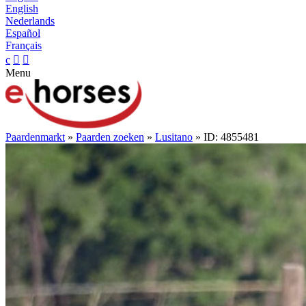
English
Nederlands
Español
Français
c


Menu
Paardenmarkt
»
Paarden zoeken
»
Lusitano
» ID: 4855481