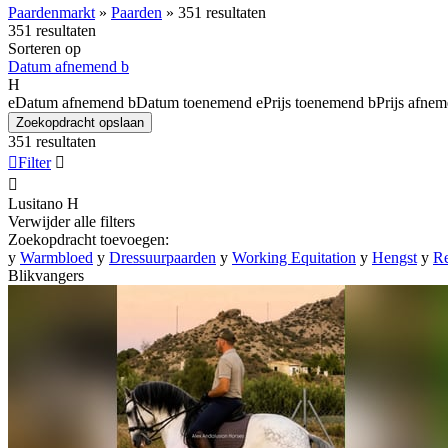
Paardenmarkt
»
Paarden
»
351 resultaten
351 resultaten
Sorteren op
Datum afnemend
b
H
e
Datum afnemend
b
Datum toenemend
e
Prijs toenemend
b
Prijs afne
Zoekopdracht opslaan
351 resultaten

Filter


Lusitano
H
Verwijder alle filters
Zoekopdracht toevoegen:
y
Warmbloed
y
Dressuurpaarden
y
Working Equitation
y
Hengst
y
Re
Blikvangers