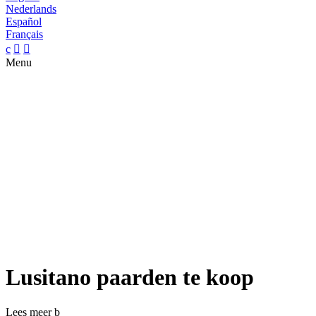
Nederlands
Español
Français
c


Menu
Lusitano paarden te koop
Lees meer
b