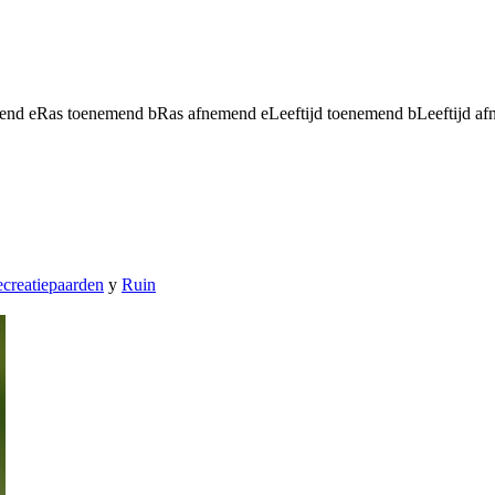
mend
e
Ras toenemend
b
Ras afnemend
e
Leeftijd toenemend
b
Leeftijd a
creatiepaarden
y
Ruin