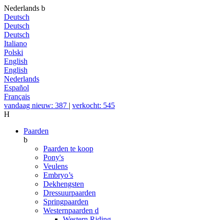
Nederlands
b
Deutsch
Deutsch
Deutsch
Italiano
Polski
English
English
Nederlands
Español
Français
vandaag nieuw: 387
|
verkocht: 545
H
Paarden
b
Paarden te koop
Pony's
Veulens
Embryo’s
Dekhengsten
Dressuurpaarden
Springpaarden
Westernpaarden
d
Western Riding