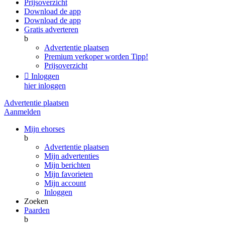
Prijsoverzicht
Download de app
Download de app
Gratis adverteren
b
Advertentie plaatsen
Premium verkoper worden
Tipp!
Prijsoverzicht

Inloggen
hier inloggen
Advertentie plaatsen
Aanmelden
Mijn ehorses
b
Advertentie plaatsen
Mijn advertenties
Mijn berichten
Mijn favorieten
Mijn account
Inloggen
Zoeken
Paarden
b