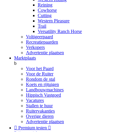
Reining
Cowhorse
Cutting
Western Pleasure
Trail
Versatility Ranch Horse
Voltigeerpaard
Recreatiepaarden
Verkopers
Advertentie plaatsen
Marktplaats
b
Voor het Paard
Voor de Ruiter
Rondom de stal
Koets en rijtuigen
Landbouwmachines
Hippisch Vastgoed
Vacatures
Stallen te huur
Ruitervakanties
Overige dieren
Advertentie plaatsen

Premium testen
