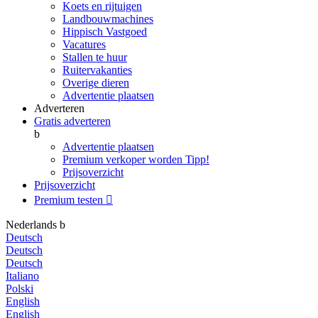
Koets en rijtuigen
Landbouwmachines
Hippisch Vastgoed
Vacatures
Stallen te huur
Ruitervakanties
Overige dieren
Advertentie plaatsen
Adverteren
Gratis adverteren
b
Advertentie plaatsen
Premium verkoper worden
Tipp!
Prijsoverzicht
Prijsoverzicht
Premium testen

Nederlands
b
Deutsch
Deutsch
Deutsch
Italiano
Polski
English
English