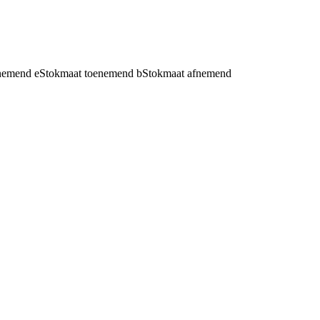
fnemend
e
Stokmaat toenemend
b
Stokmaat afnemend