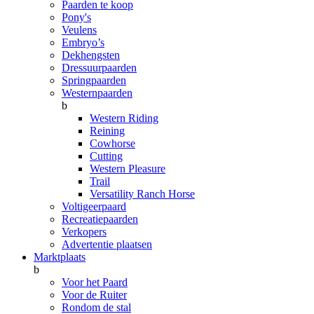
Paarden te koop
Pony's
Veulens
Embryo’s
Dekhengsten
Dressuurpaarden
Springpaarden
Westernpaarden
b
Western Riding
Reining
Cowhorse
Cutting
Western Pleasure
Trail
Versatility Ranch Horse
Voltigeerpaard
Recreatiepaarden
Verkopers
Advertentie plaatsen
Marktplaats
b
Voor het Paard
Voor de Ruiter
Rondom de stal