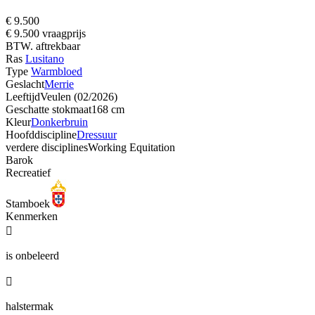
€ 9.500
€ 9.500 vraagprijs
BTW. aftrekbaar
Ras
Lusitano
Type
Warmbloed
Geslacht
Merrie
Leeftijd
Veulen (02/2026)
Geschatte stokmaat
168 cm
Kleur
Donkerbruin
Hoofddiscipline
Dressuur
verdere disciplines
Working Equitation
Barok
Recreatief
Stamboek
Kenmerken

is onbeleerd

halstermak