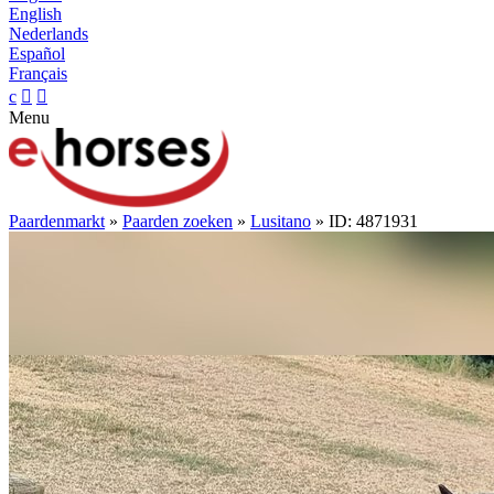
English
Nederlands
Español
Français
c


Menu
Paardenmarkt
»
Paarden zoeken
»
Lusitano
» ID: 4871931