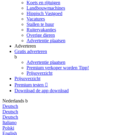
Koets en rijtuigen
Landbouwmachines
Hippisch Vastgoed
Vacatures
Stallen te huur
Ruitervakanties
Overige dieren
Advertentie plaatsen
Adverteren
Gratis adverteren
b
Advertentie plaatsen
Premium verkoper worden
Tipp!
Prijsoverzicht
Prijsoverzicht
Premium testen

Download de app
download
Nederlands
b
Deutsch
Deutsch
Deutsch
Italiano
Polski
English