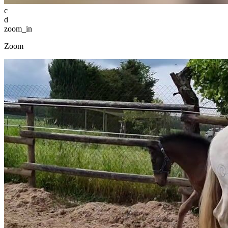
c
d
zoom_in
Zoom