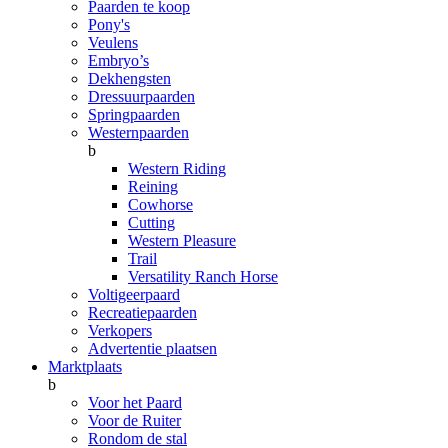
Paarden te koop
Pony's
Veulens
Embryo’s
Dekhengsten
Dressuurpaarden
Springpaarden
Westernpaarden
b
Western Riding
Reining
Cowhorse
Cutting
Western Pleasure
Trail
Versatility Ranch Horse
Voltigeerpaard
Recreatiepaarden
Verkopers
Advertentie plaatsen
Marktplaats
b
Voor het Paard
Voor de Ruiter
Rondom de stal