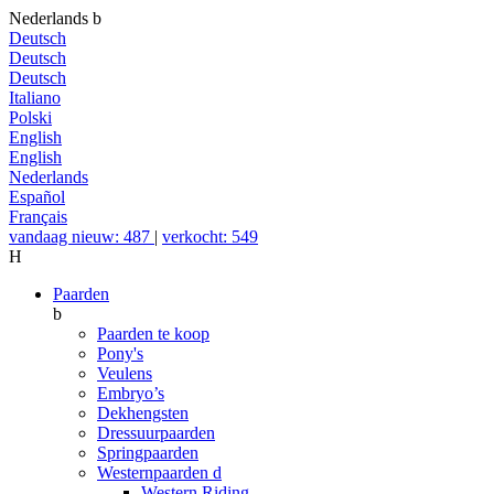
Nederlands
b
Deutsch
Deutsch
Deutsch
Italiano
Polski
English
English
Nederlands
Español
Français
vandaag nieuw: 487
|
verkocht: 549
H
Paarden
b
Paarden te koop
Pony's
Veulens
Embryo’s
Dekhengsten
Dressuurpaarden
Springpaarden
Westernpaarden
d
Western Riding