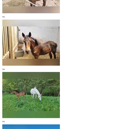
~
~
~