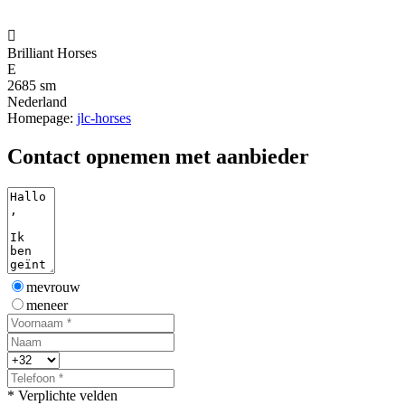

Brilliant Horses
E
2685 sm
Nederland
Homepage:
jlc-horses
Contact opnemen met aanbieder
mevrouw
meneer
* Verplichte velden