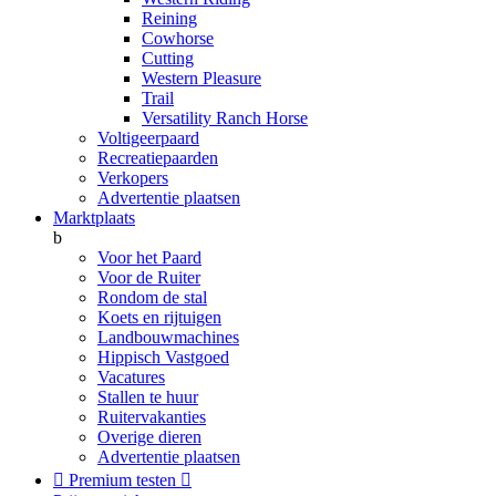
Reining
Cowhorse
Cutting
Western Pleasure
Trail
Versatility Ranch Horse
Voltigeerpaard
Recreatiepaarden
Verkopers
Advertentie plaatsen
Marktplaats
b
Voor het Paard
Voor de Ruiter
Rondom de stal
Koets en rijtuigen
Landbouwmachines
Hippisch Vastgoed
Vacatures
Stallen te huur
Ruitervakanties
Overige dieren
Advertentie plaatsen

Premium testen
