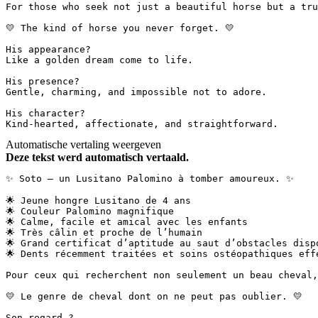
For those who seek not just a beautiful horse but a truly
💛 The kind of horse you never forget. 💛

His appearance?  

Like a golden dream come to life.

His presence?  

Gentle, charming, and impossible not to adore.

His character?  

Kind-hearted, affectionate, and straightforward.
Automatische vertaling weergeven
Deze tekst werd automatisch vertaald.
✨ Soto – un Lusitano Palomino à tomber amoureux. ✨

🌟 Jeune hongre Lusitano de 4 ans  

🌟 Couleur Palomino magnifique  

🌟 Calme, facile et amical avec les enfants  

🌟 Très câlin et proche de l’humain  

🌟 Grand certificat d’aptitude au saut d’obstacles dispo
🌟 Dents récemment traitées et soins ostéopathiques effec
Pour ceux qui recherchent non seulement un beau cheval, 
💛 Le genre de cheval dont on ne peut pas oublier. 💛  

Son regard ?  
