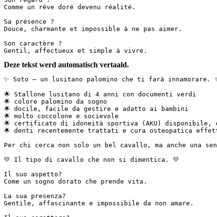
Comme un rêve doré devenu réalité.  

Sa présence ?  

Douce, charmante et impossible à ne pas aimer.  

Son caractère ?  

Gentil, affectueux et simple à vivre.
Deze tekst werd automatisch vertaald.
✨ Soto – un lusitano palomino che ti farà innamorare. ✨

🌟 Stallone lusitano di 4 anni con documenti verdi  

🌟 colore palomino da sogno  

🌟 docile, facile da gestire e adatto ai bambini  

🌟 molto coccolone e socievole  

🌟 certificato di idoneità sportiva (AKU) disponibile, c
🌟 denti recentemente trattati e cura osteopatica effettua
Per chi cerca non solo un bel cavallo, ma anche una sensa
💛 Il tipo di cavallo che non si dimentica. 💛

Il suo aspetto?  

Come un sogno dorato che prende vita.

La sua presenza?  

Gentile, affascinante e impossibile da non amare.
