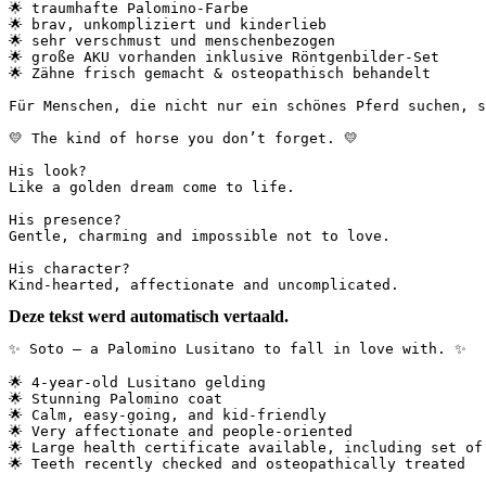
🌟 traumhafte Palomino-Farbe

🌟 brav, unkompliziert und kinderlieb

🌟 sehr verschmust und menschenbezogen

🌟 große AKU vorhanden inklusive Röntgenbilder-Set

🌟 Zähne frisch gemacht & osteopathisch behandelt

Für Menschen, die nicht nur ein schönes Pferd suchen, so
💛 The kind of horse you don’t forget. 💛

His look?

Like a golden dream come to life.

His presence?

Gentle, charming and impossible not to love.

His character?

Kind-hearted, affectionate and uncomplicated.
Deze tekst werd automatisch vertaald.
✨ Soto – a Palomino Lusitano to fall in love with. ✨

🌟 4-year-old Lusitano gelding  

🌟 Stunning Palomino coat  

🌟 Calm, easy-going, and kid-friendly  

🌟 Very affectionate and people-oriented  

🌟 Large health certificate available, including set of 
🌟 Teeth recently checked and osteopathically treated
