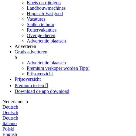
Koets en rijtuigen
Landbouwmachines
Hippisch Vastgoed
Vacatures
Stallen te huur
Ruitervakanties
Overige dieren
Advertentie plaatsen
Adverteren
Gratis adverteren
b
Advertentie plaatsen
Premium verkoper worden
Tipp!
Prijsoverzicht
Prijsoverzicht
Premium testen

Download de app
download
Nederlands
b
Deutsch
Deutsch
Deutsch
Italiano
Polski
English