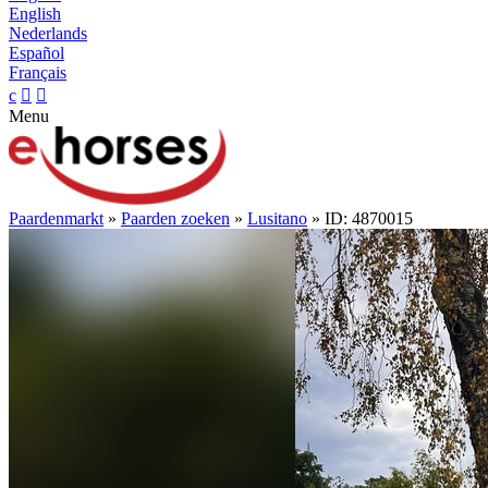
English
Nederlands
Español
Français
c


Menu
Paardenmarkt
»
Paarden zoeken
»
Lusitano
» ID: 4870015