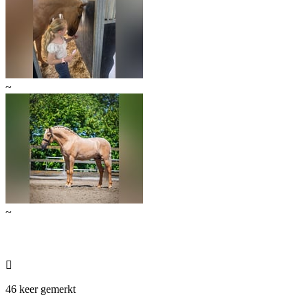
~
~

46 keer gemerkt