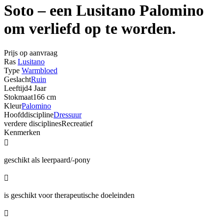
Soto – een Lusitano Palomino
om verliefd op te worden.
Prijs op aanvraag
Ras
Lusitano
Type
Warmbloed
Geslacht
Ruin
Leeftijd
4 Jaar
Stokmaat
166 cm
Kleur
Palomino
Hoofddiscipline
Dressuur
verdere disciplines
Recreatief
Kenmerken

geschikt als leerpaard/-pony

is geschikt voor therapeutische doeleinden
