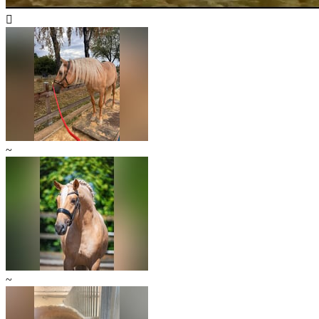

~
~