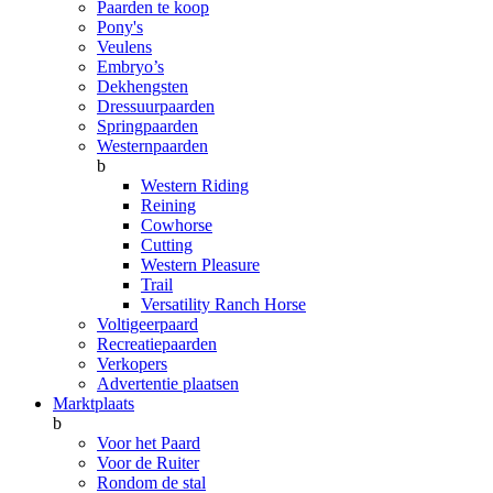
Paarden te koop
Pony's
Veulens
Embryo’s
Dekhengsten
Dressuurpaarden
Springpaarden
Westernpaarden
b
Western Riding
Reining
Cowhorse
Cutting
Western Pleasure
Trail
Versatility Ranch Horse
Voltigeerpaard
Recreatiepaarden
Verkopers
Advertentie plaatsen
Marktplaats
b
Voor het Paard
Voor de Ruiter
Rondom de stal