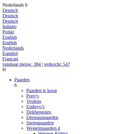
Nederlands
b
Deutsch
Deutsch
Deutsch
Italiano
Polski
English
English
Nederlands
Español
Français
vandaag nieuw: 384
|
verkocht: 547
H
Paarden
b
Paarden te koop
Pony's
Veulens
Embryo’s
Dekhengsten
Dressuurpaarden
Springpaarden
Westernpaarden
d
Western Riding