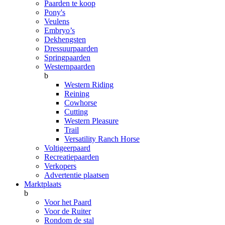
Paarden te koop
Pony's
Veulens
Embryo’s
Dekhengsten
Dressuurpaarden
Springpaarden
Westernpaarden
b
Western Riding
Reining
Cowhorse
Cutting
Western Pleasure
Trail
Versatility Ranch Horse
Voltigeerpaard
Recreatiepaarden
Verkopers
Advertentie plaatsen
Marktplaats
b
Voor het Paard
Voor de Ruiter
Rondom de stal