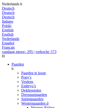
Nederlands
b
Deutsch
Deutsch
Deutsch
Italiano
Polski
English
English
Nederlands
Español
Français
vandaag nieuw: 295
|
verkocht: 573
H
Paarden
b
Paarden te koop
Pony's
Veulens
Embryo’s
Dekhengsten
Dressuurpaarden
Springpaarden
Westernpaarden
d
Western Riding