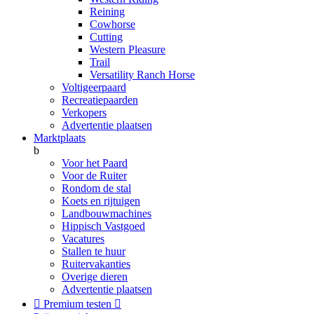
Reining
Cowhorse
Cutting
Western Pleasure
Trail
Versatility Ranch Horse
Voltigeerpaard
Recreatiepaarden
Verkopers
Advertentie plaatsen
Marktplaats
b
Voor het Paard
Voor de Ruiter
Rondom de stal
Koets en rijtuigen
Landbouwmachines
Hippisch Vastgoed
Vacatures
Stallen te huur
Ruitervakanties
Overige dieren
Advertentie plaatsen

Premium testen
