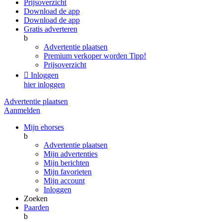
Prijsoverzicht
Download de app
Download de app
Gratis adverteren
b
Advertentie plaatsen
Premium verkoper worden
Tipp!
Prijsoverzicht

Inloggen
hier inloggen
Advertentie plaatsen
Aanmelden
Mijn ehorses
b
Advertentie plaatsen
Mijn advertenties
Mijn berichten
Mijn favorieten
Mijn account
Inloggen
Zoeken
Paarden
b