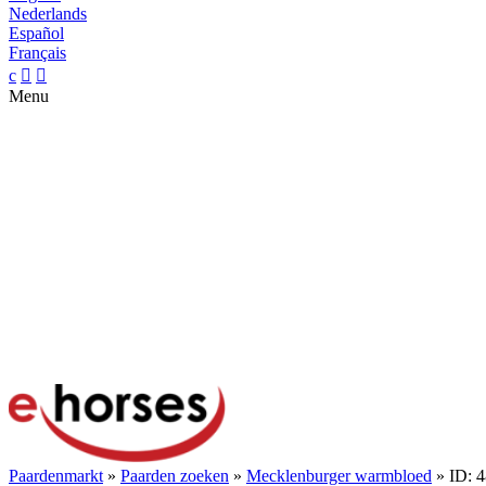
Nederlands
Español
Français
c


Menu
Paardenmarkt
»
Paarden zoeken
»
Mecklenburger warmbloed
» ID: 