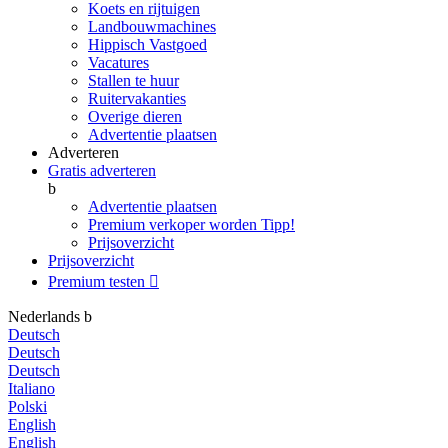
Koets en rijtuigen
Landbouwmachines
Hippisch Vastgoed
Vacatures
Stallen te huur
Ruitervakanties
Overige dieren
Advertentie plaatsen
Adverteren
Gratis adverteren
b
Advertentie plaatsen
Premium verkoper worden
Tipp!
Prijsoverzicht
Prijsoverzicht
Premium testen

Nederlands
b
Deutsch
Deutsch
Deutsch
Italiano
Polski
English
English