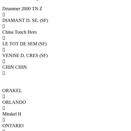
Drummer 2000 TN Z

DIAMANT D. SE. (SF)

China Touch Hero

LE TOT DE SEM (SF)

VENISE D. CRES (SF)

CHIN CHIN

ORAKEL

ORLANDO

Mirakel H

ONTARIO