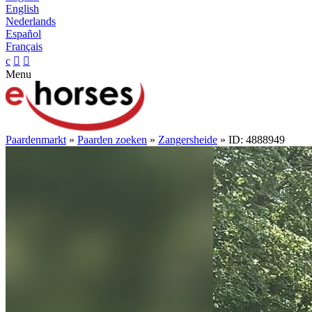
English
Nederlands
Español
Français
c


Menu
Paardenmarkt
»
Paarden zoeken
»
Zangersheide
» ID: 4888949