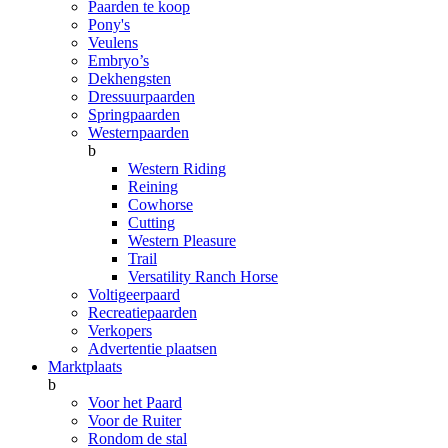
Paarden te koop
Pony's
Veulens
Embryo’s
Dekhengsten
Dressuurpaarden
Springpaarden
Westernpaarden
b
Western Riding
Reining
Cowhorse
Cutting
Western Pleasure
Trail
Versatility Ranch Horse
Voltigeerpaard
Recreatiepaarden
Verkopers
Advertentie plaatsen
Marktplaats
b
Voor het Paard
Voor de Ruiter
Rondom de stal