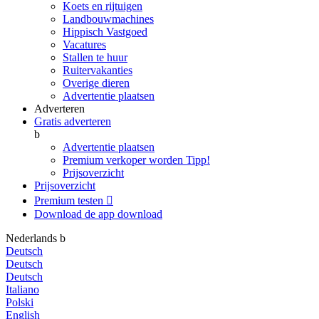
Koets en rijtuigen
Landbouwmachines
Hippisch Vastgoed
Vacatures
Stallen te huur
Ruitervakanties
Overige dieren
Advertentie plaatsen
Adverteren
Gratis adverteren
b
Advertentie plaatsen
Premium verkoper worden
Tipp!
Prijsoverzicht
Prijsoverzicht
Premium testen

Download de app
download
Nederlands
b
Deutsch
Deutsch
Deutsch
Italiano
Polski
English