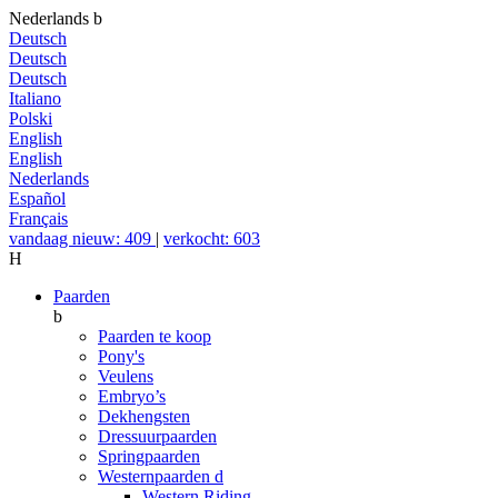
Nederlands
b
Deutsch
Deutsch
Deutsch
Italiano
Polski
English
English
Nederlands
Español
Français
vandaag nieuw: 409
|
verkocht: 603
H
Paarden
b
Paarden te koop
Pony's
Veulens
Embryo’s
Dekhengsten
Dressuurpaarden
Springpaarden
Westernpaarden
d
Western Riding