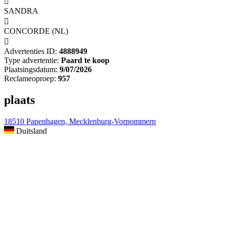

SANDRA

CONCORDE (NL)

Advertenties ID:
4888949
Type advertentie:
Paard te koop
Plaatsingsdatum:
9/07/2026
Reclameoproep:
957
plaats
18510 Papenhagen, Mecklenburg-Vorpommern
Duitsland