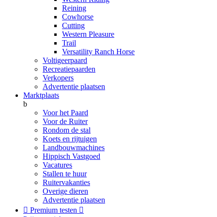
Reining
Cowhorse
Cutting
Western Pleasure
Trail
Versatility Ranch Horse
Voltigeerpaard
Recreatiepaarden
Verkopers
Advertentie plaatsen
Marktplaats
b
Voor het Paard
Voor de Ruiter
Rondom de stal
Koets en rijtuigen
Landbouwmachines
Hippisch Vastgoed
Vacatures
Stallen te huur
Ruitervakanties
Overige dieren
Advertentie plaatsen

Premium testen
