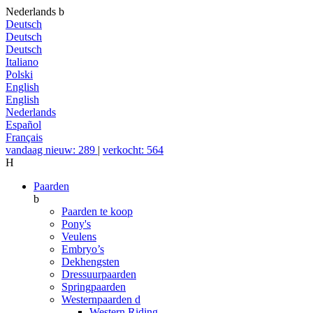
Nederlands
b
Deutsch
Deutsch
Deutsch
Italiano
Polski
English
English
Nederlands
Español
Français
vandaag nieuw: 289
|
verkocht: 564
H
Paarden
b
Paarden te koop
Pony's
Veulens
Embryo’s
Dekhengsten
Dressuurpaarden
Springpaarden
Westernpaarden
d
Western Riding