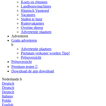
Koets en rijtuigen
Landbouwmachines
Hippisch Vastgoed
Vacatures
Stallen te huur
Ruitervakanties
Overige dieren
Advertentie plaatsen
Adverteren
Gratis adverteren
b
Advertentie plaatsen
Premium verkoper worden
Tipp!
Prijsoverzicht
Prijsoverzicht
Premium testen

Download de app
download
Nederlands
b
Deutsch
Deutsch
Deutsch
Italiano
Polski
English