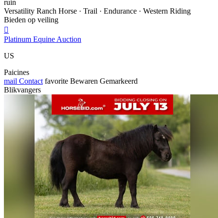
ruin
Versatility Ranch Horse · Trail · Endurance · Western Riding
Bieden op veiling

Platinum Equine Auction
US
Paicines
mail
Contact
favorite
Bewaren
Gemarkeerd
Blikvangers