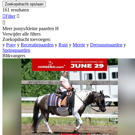
Zoekopdracht opslaan
161 resultaten

Filter


Meer ponys/kleine paarden
H
Verwijder alle filters
Zoekopdracht toevoegen:
y
Pony
y
Recreatiepaarden
y
Ruin
y
Merrie
y
Dressuurpaarden
y
Springpaarden
Blikvangers