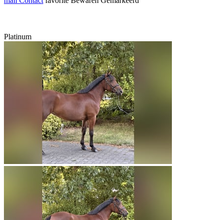
mail
Contact
favorite
Bewaren
Gemarkeerd
Platinum