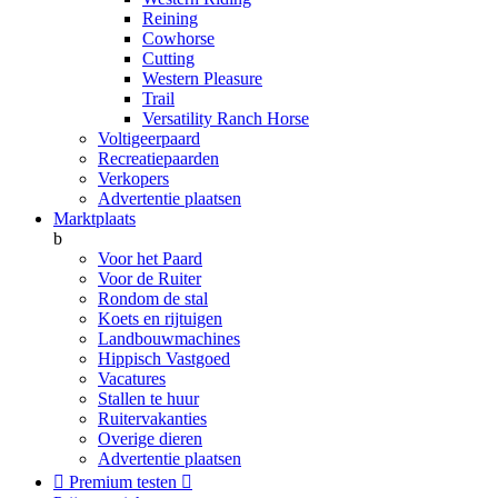
Reining
Cowhorse
Cutting
Western Pleasure
Trail
Versatility Ranch Horse
Voltigeerpaard
Recreatiepaarden
Verkopers
Advertentie plaatsen
Marktplaats
b
Voor het Paard
Voor de Ruiter
Rondom de stal
Koets en rijtuigen
Landbouwmachines
Hippisch Vastgoed
Vacatures
Stallen te huur
Ruitervakanties
Overige dieren
Advertentie plaatsen

Premium testen
