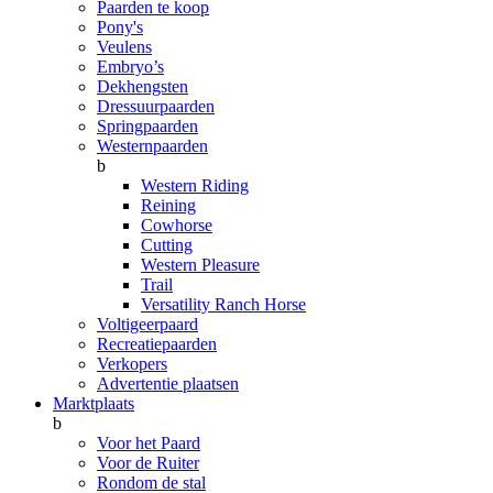
Paarden te koop
Pony's
Veulens
Embryo’s
Dekhengsten
Dressuurpaarden
Springpaarden
Westernpaarden
b
Western Riding
Reining
Cowhorse
Cutting
Western Pleasure
Trail
Versatility Ranch Horse
Voltigeerpaard
Recreatiepaarden
Verkopers
Advertentie plaatsen
Marktplaats
b
Voor het Paard
Voor de Ruiter
Rondom de stal