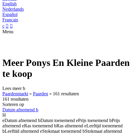
English
Nederlands
Español
Français
c


Menu
Meer Ponys En Kleine Paarden
te koop
Lees meer
b
Paardenmarkt
»
Paarden
»
161 resultaten
161 resultaten
Sorteren op
Datum afnemend
b
H
e
Datum afnemend
b
Datum toenemend
e
Prijs toenemend
b
Prijs
afnemend
e
Ras toenemend
b
Ras afnemend
e
Leeftijd toenemend
b
Leeftijd afnemend
e
Stokmaat toenemend
b
Stokmaat afnemend