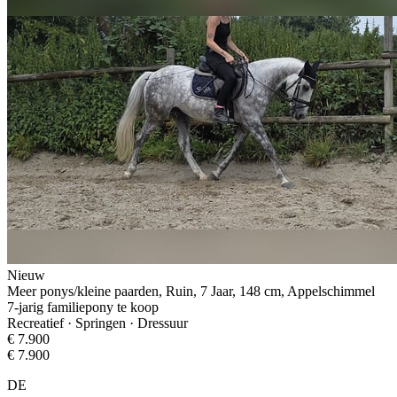
Nieuw
Meer ponys/kleine paarden, Ruin, 7 Jaar, 148 cm, Appelschimmel
7-jarig familiepony te koop
Recreatief · Springen · Dressuur
€ 7.900
€ 7.900
DE