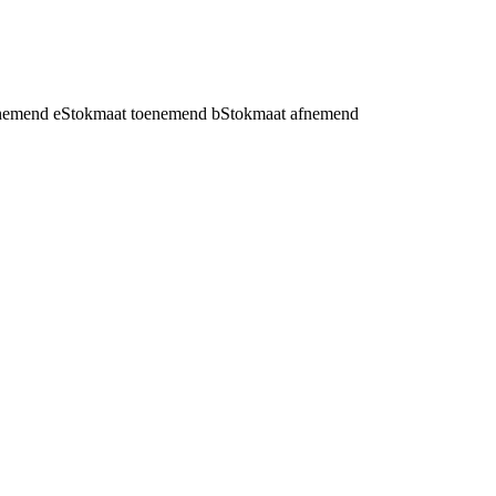
fnemend
e
Stokmaat toenemend
b
Stokmaat afnemend