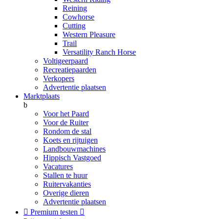
Reining
Cowhorse
Cutting
Western Pleasure
Trail
Versatility Ranch Horse
Voltigeerpaard
Recreatiepaarden
Verkopers
Advertentie plaatsen
Marktplaats
b
Voor het Paard
Voor de Ruiter
Rondom de stal
Koets en rijtuigen
Landbouwmachines
Hippisch Vastgoed
Vacatures
Stallen te huur
Ruitervakanties
Overige dieren
Advertentie plaatsen

Premium testen
