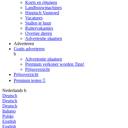
Koets en rijtuigen
Landbouwmachines
Hippisch Vastgoed
Vacatures
Stallen te huur
Ruitervakanties
Overige dieren
Advertentie plaatsen
Adverteren
Gratis adverteren
b
Advertentie plaatsen
Premium verkoper worden
Tipp!
Prijsoverzicht
Prijsoverzicht
Premium testen

Nederlands
b
Deutsch
Deutsch
Deutsch
Italiano
Polski
English
English