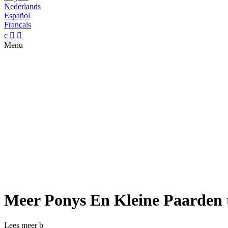
Nederlands
Español
Français
c


Menu
Meer Ponys En Kleine Paarden 
Lees meer
b