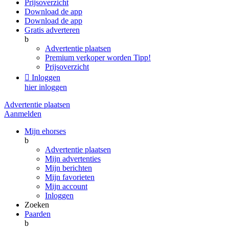
Prijsoverzicht
Download de app
Download de app
Gratis adverteren
b
Advertentie plaatsen
Premium verkoper worden
Tipp!
Prijsoverzicht

Inloggen
hier inloggen
Advertentie plaatsen
Aanmelden
Mijn ehorses
b
Advertentie plaatsen
Mijn advertenties
Mijn berichten
Mijn favorieten
Mijn account
Inloggen
Zoeken
Paarden
b