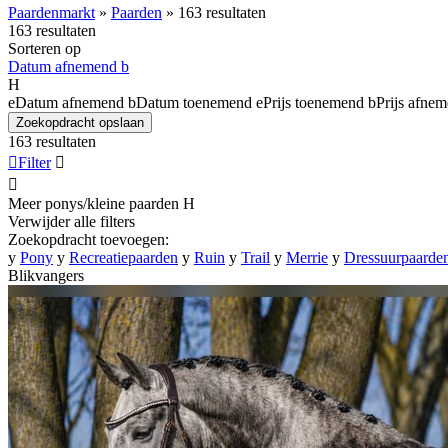
Paardenmarkt
»
Paarden
»
163 resultaten
163 resultaten
Sorteren op
Datum afnemend
b
H
e
Datum afnemend
b
Datum toenemend
e
Prijs toenemend
b
Prijs afne
Zoekopdracht opslaan
163 resultaten

Filter


Meer ponys/kleine paarden
H
Verwijder alle filters
Zoekopdracht toevoegen:
y
Pony
y
Recreatiepaarden
y
Ruin
y
Trail
y
Merrie
y
Dressuurpaarde
Blikvangers