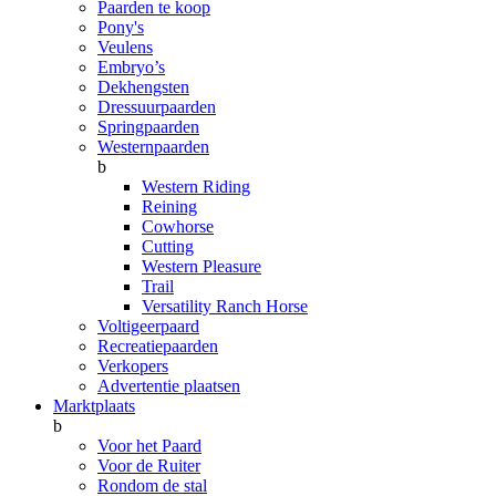
Paarden te koop
Pony's
Veulens
Embryo’s
Dekhengsten
Dressuurpaarden
Springpaarden
Westernpaarden
b
Western Riding
Reining
Cowhorse
Cutting
Western Pleasure
Trail
Versatility Ranch Horse
Voltigeerpaard
Recreatiepaarden
Verkopers
Advertentie plaatsen
Marktplaats
b
Voor het Paard
Voor de Ruiter
Rondom de stal