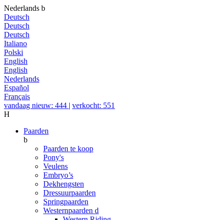
Nederlands
b
Deutsch
Deutsch
Deutsch
Italiano
Polski
English
English
Nederlands
Español
Français
vandaag nieuw: 444
|
verkocht: 551
H
Paarden
b
Paarden te koop
Pony's
Veulens
Embryo’s
Dekhengsten
Dressuurpaarden
Springpaarden
Westernpaarden
d
Western Riding