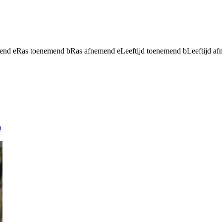
mend
e
Ras toenemend
b
Ras afnemend
e
Leeftijd toenemend
b
Leeftijd a
n