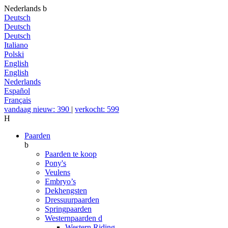
Nederlands
b
Deutsch
Deutsch
Deutsch
Italiano
Polski
English
English
Nederlands
Español
Français
vandaag nieuw: 390
|
verkocht: 599
H
Paarden
b
Paarden te koop
Pony's
Veulens
Embryo’s
Dekhengsten
Dressuurpaarden
Springpaarden
Westernpaarden
d
Western Riding