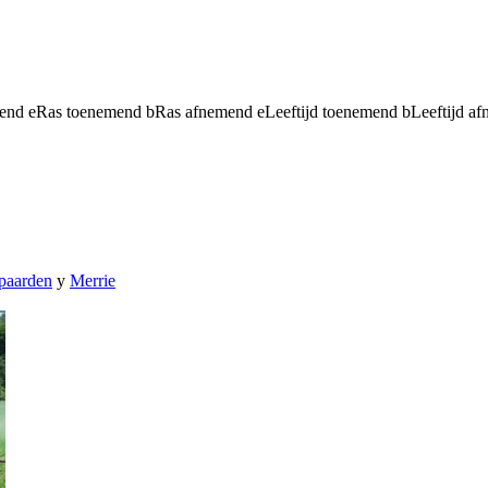
mend
e
Ras toenemend
b
Ras afnemend
e
Leeftijd toenemend
b
Leeftijd a
paarden
y
Merrie