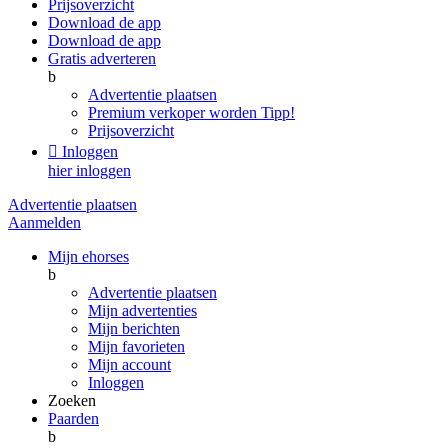
Prijsoverzicht
Download de app
Download de app
Gratis adverteren
b
Advertentie plaatsen
Premium verkoper worden
Tipp!
Prijsoverzicht

Inloggen
hier inloggen
Advertentie plaatsen
Aanmelden
Mijn ehorses
b
Advertentie plaatsen
Mijn advertenties
Mijn berichten
Mijn favorieten
Mijn account
Inloggen
Zoeken
Paarden
b