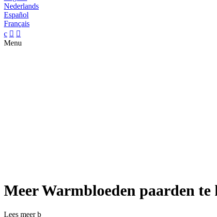
Nederlands
Español
Français
c


Menu
Meer Warmbloeden paarden te
Lees meer
b