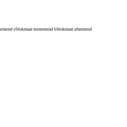
fnemend
e
Stokmaat toenemend
b
Stokmaat afnemend