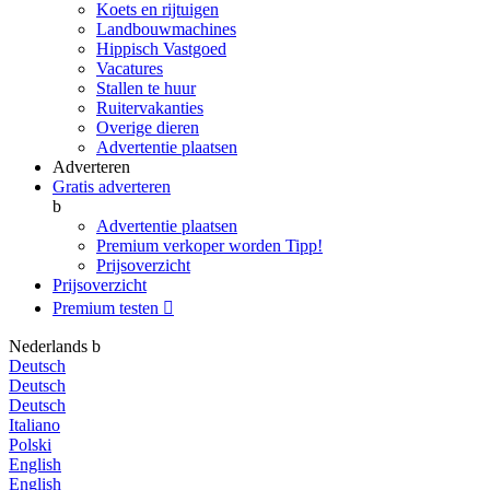
Koets en rijtuigen
Landbouwmachines
Hippisch Vastgoed
Vacatures
Stallen te huur
Ruitervakanties
Overige dieren
Advertentie plaatsen
Adverteren
Gratis adverteren
b
Advertentie plaatsen
Premium verkoper worden
Tipp!
Prijsoverzicht
Prijsoverzicht
Premium testen

Nederlands
b
Deutsch
Deutsch
Deutsch
Italiano
Polski
English
English