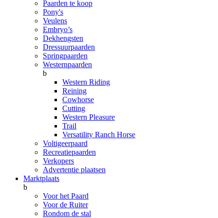
Paarden te koop
Pony's
Veulens
Embryo’s
Dekhengsten
Dressuurpaarden
Springpaarden
Westernpaarden
b
Western Riding
Reining
Cowhorse
Cutting
Western Pleasure
Trail
Versatility Ranch Horse
Voltigeerpaard
Recreatiepaarden
Verkopers
Advertentie plaatsen
Marktplaats
b
Voor het Paard
Voor de Ruiter
Rondom de stal