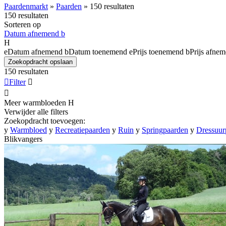
Paardenmarkt
»
Paarden
»
150 resultaten
150 resultaten
Sorteren op
Datum afnemend
b
H
e
Datum afnemend
b
Datum toenemend
e
Prijs toenemend
b
Prijs afne
Zoekopdracht opslaan
150 resultaten

Filter


Meer warmbloeden
H
Verwijder alle filters
Zoekopdracht toevoegen:
y
Warmbloed
y
Recreatiepaarden
y
Ruin
y
Springpaarden
y
Dressuur
Blikvangers