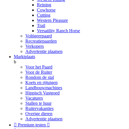
Reining
Cowhorse
Cutting
Western Pleasure
Trail
Versatility Ranch Horse
Voltigeerpaard
Recreatiepaarden
Verkopers
Advertentie plaatsen
Marktplaats
b
Voor het Paard
Voor de Ruiter
Rondom de stal
Koets en rijtuigen
Landbouwmachines
Hippisch Vastgoed
Vacatures
Stallen te huur
Ruitervakanties
Overige dieren
Advertentie plaatsen

Premium testen
