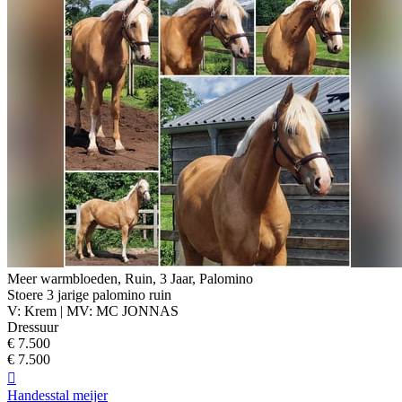
Meer warmbloeden, Ruin, 3 Jaar, Palomino
Stoere 3 jarige palomino ruin
V: Krem | MV: MC JONNAS
Dressuur
€ 7.500
€ 7.500

Handesstal meijer