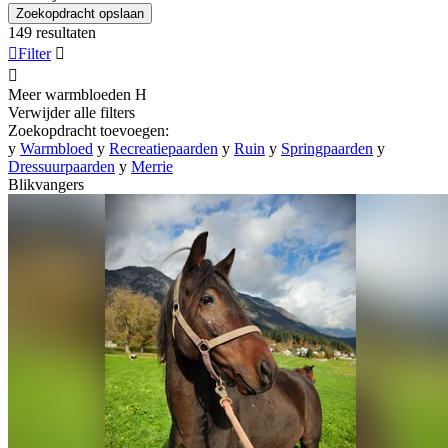
Zoekopdracht opslaan
149 resultaten

Filter


Meer warmbloeden
H
Verwijder alle filters
Zoekopdracht toevoegen:
y
Warmbloed
y
Recreatiepaarden
y
Ruin
y
Springpaarden
y
Dressuurpaarden
y
Merrie
Blikvangers