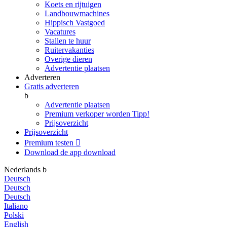
Koets en rijtuigen
Landbouwmachines
Hippisch Vastgoed
Vacatures
Stallen te huur
Ruitervakanties
Overige dieren
Advertentie plaatsen
Adverteren
Gratis adverteren
b
Advertentie plaatsen
Premium verkoper worden
Tipp!
Prijsoverzicht
Prijsoverzicht
Premium testen

Download de app
download
Nederlands
b
Deutsch
Deutsch
Deutsch
Italiano
Polski
English