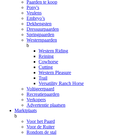
Paarden te koop
Pony's
Veulens
Embryo’s
Dekhengsten
Dressuurpaarden
Springpaarden
Westernpaarden
b
Western Riding
Reining
Cowhorse
Cutting
Western Pleasure
Trail
Versatility Ranch Horse
Voltigeerpaard
Recreatiepaarden
Verkopers
Advertentie plaatsen
Marktplaats
b
Voor het Paard
Voor de Ruiter
Rondom de stal