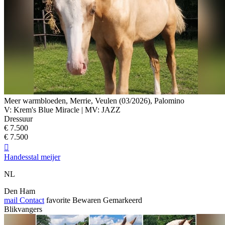
Meer warmbloeden, Merrie, Veulen (03/2026), Palomino
V: Krem's Blue Miracle | MV: JAZZ
Dressuur
€ 7.500
€ 7.500

Handesstal meijer
NL
Den Ham
mail
Contact
favorite
Bewaren
Gemarkeerd
Blikvangers