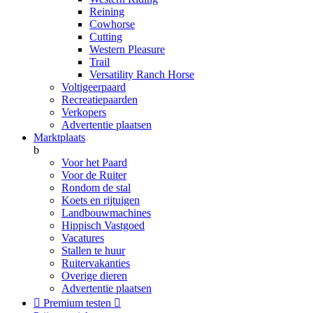
Reining
Cowhorse
Cutting
Western Pleasure
Trail
Versatility Ranch Horse
Voltigeerpaard
Recreatiepaarden
Verkopers
Advertentie plaatsen
Marktplaats
b
Voor het Paard
Voor de Ruiter
Rondom de stal
Koets en rijtuigen
Landbouwmachines
Hippisch Vastgoed
Vacatures
Stallen te huur
Ruitervakanties
Overige dieren
Advertentie plaatsen

Premium testen
