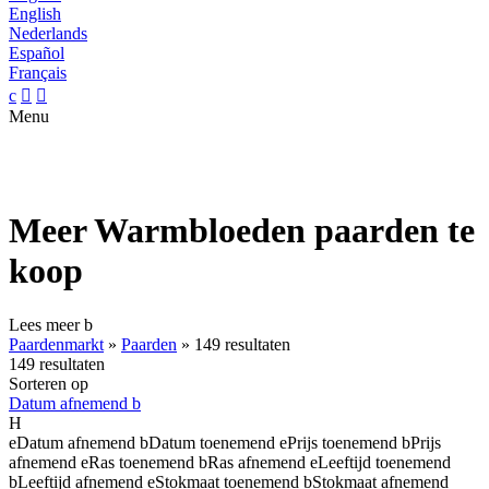
English
Nederlands
Español
Français
c


Menu
Meer Warmbloeden paarden te
koop
Lees meer
b
Paardenmarkt
»
Paarden
»
149 resultaten
149 resultaten
Sorteren op
Datum afnemend
b
H
e
Datum afnemend
b
Datum toenemend
e
Prijs toenemend
b
Prijs
afnemend
e
Ras toenemend
b
Ras afnemend
e
Leeftijd toenemend
b
Leeftijd afnemend
e
Stokmaat toenemend
b
Stokmaat afnemend