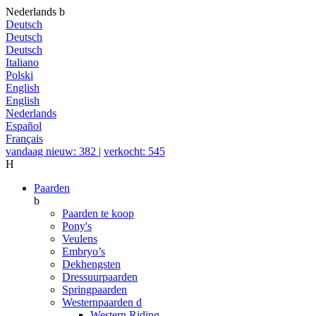
Nederlands
b
Deutsch
Deutsch
Deutsch
Italiano
Polski
English
English
Nederlands
Español
Français
vandaag nieuw: 382
|
verkocht: 545
H
Paarden
b
Paarden te koop
Pony's
Veulens
Embryo’s
Dekhengsten
Dressuurpaarden
Springpaarden
Westernpaarden
d
Western Riding